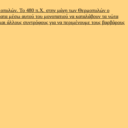
ρμοπυλών. Το 480 π.Χ. στην μάχη των Θερμοπυλών ο
ματα μέσω αυτού του μονοπατιού να καταλάβουν τα νώτα
 και άλλους συντρόφους για να περιμένουμε τους βαρβάρους