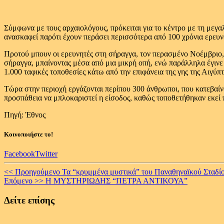
Σύμφωνα με τους αρχαιολόγους, πρόκειται για το κέντρο με τη μεγ
ανασκαφεί παρότι έχουν περάσει περισσότερα από 100 χρόνια ερευ
Προτού μπουν οι ερευνητές στη σήραγγα, τον περασμένο Νοέμβριο,
σήραγγα, μπαίνοντας μέσα από μια μικρή οπή, ενώ παράλληλα έγινε
1.000 ταφικές τοποθεσίες κάτω από την επιφάνεια της γης της Αιγύπτ
Τώρα στην περιοχή εργάζονται περίπου 300 άνθρωποι, που κατεβαίνου
προσπάθεια να μπλοκαριστεί η είσοδος, καθώς τοποθετήθηκαν εκεί
Πηγή: Έθνος
Κοινοποιήστε το!
Facebook
Twitter
Continue
<< Προηγούμενο
Τα “κρυμμένα μυστικά” του Παναθηναϊκού Σταδί
Επόμενο >>
Η ΜΥΣΤΗΡΙΩΔΗΣ “ΠΕΤΡΑ ΑΝΤΙΚΟΥΑ”
Reading
Δείτε επίσης