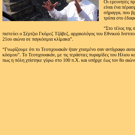
Οι ερευνητές πρ
είναι ένα πέρασ
σήραγγα, που βρ
τρύπα στο έδαφο
“Στο τέλος της
πιστεύει ο Σέρτζιο Γκόμεζ Τζάβεζ, αρχαιολόγος του Εθνικού Ινστιτο
21ου αιώνα σε παγκόσμια κλίμακα”.
“Γνωρίζουμε ότι το Τεοτιχουακάν ήταν χτισμένο σαν αντίγραφο αυ
κόσμου”. Το Τεοτιχουακάν, με τις τεράστιες πυραμίδες του Ηλιου 
πως η πόλη χτίστηκε γύρω στο 100 π.Χ. και υπήρχε έως τον 8ο αιών