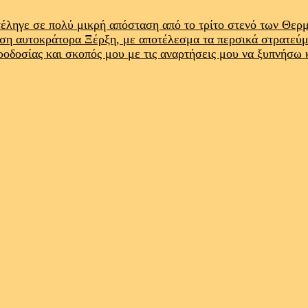
έληγε σε πολύ μικρή απόσταση από το τρίτο στενό των Θε
ρση αυτοκράτορα Ξέρξη, με αποτέλεσμα τα περσικά στρατεύ
προδοσίας και σκοπός μου με τις αναρτήσεις μου να ξυπνήσω