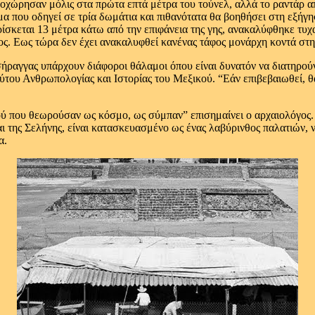
οχώρησαν μόλις στα πρώτα επτά μέτρα του τούνελ, αλλά το ραντάρ α
μα που οδηγεί σε τρία δωμάτια και πιθανότατα θα βοηθήσει στη εξήγ
ίσκεται 13 μέτρα κάτω από την επιφάνεια της γης, ανακαλύφθηκε τυχα
ς. Εως τώρα δεν έχει ανακαλυφθεί κανένας τάφος μονάρχη κοντά στην
 σήραγγας υπάρχουν διάφοροι θάλαμοι όπου είναι δυνατόν να διατηρ
ύτου Ανθρωπολογίας και Ιστορίας του Μεξικού. “Εάν επιβεβαιωθεί, θα
τού που θεωρούσαν ως κόσμο, ως σύμπαν” επισημαίνει ο αρχαιολόγος
και της Σελήνης, είναι κατασκευασμένο ως ένας λαβύρινθος παλατιών,
α.