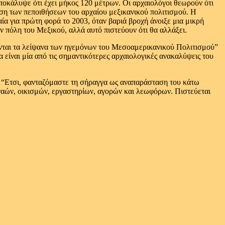
ποκάλυψε ότι έχει μήκος 120 μέτρων. Οι αρχαιολόγοι θεωρούν ότι
ηση των πεποιθήσεων του αρχαίου μεξικανικού πολιτισμού. Η
ία για πρώτη φορά το 2003, όταν βαριά βροχή άνοιξε μια μικρή
 πόλη του Μεξικού, αλλά αυτό πιστεύουν ότι θα αλλάξει.
ούνται τα λείψανα των ηγεμόνων του Μεσοαμερικανικού Πολιτισμού”
 είναι μία από τις σημαντικότερες αρχαιολογικές ανακαλύψεις του
. “Ετσι, φανταζόμαστε τη σήραγγα ως αναπαράσταση του κάτω
 ναών, οικισμών, εργαστηρίων, αγορών και λεωφόρων. Πιστεύεται