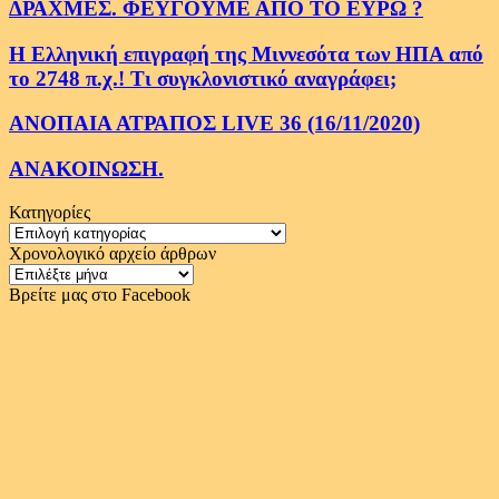
ΔΡΑΧΜΕΣ. ΦΕΥΓΟΥΜΕ ΑΠΟ ΤΟ ΕΥΡΩ ?
Η Ελληνική επιγραφή της Μιννεσότα των ΗΠΑ από
το 2748 π.χ.! Τι συγκλονιστικό αναγράφει;
ΑΝΟΠΑΙΑ ΑΤΡΑΠΟΣ LIVE 36 (16/11/2020)
ΑΝΑΚΟΙΝΩΣΗ.
Κατηγορίες
Κατηγορίες
Χρονολογικό αρχείο άρθρων
Χρονολογικό
αρχείο
Βρείτε μας στο Facebook
άρθρων