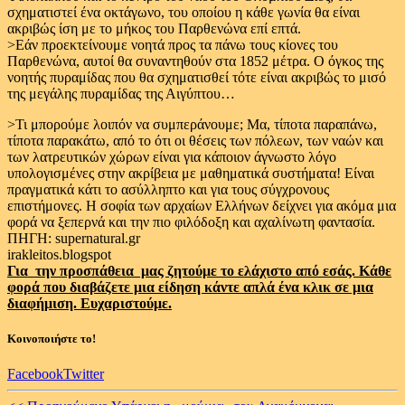
σχηματιστεί ένα οκτάγωνο, του οποίου η κάθε γωνία θα είναι
ακριβώς ίση με το μήκος του Παρθενώνα επί επτά.
>Εάν προεκτείνουμε νοητά προς τα πάνω τους κίονες του
Παρθενώνα, αυτοί θα συναντηθούν στα 1852 μέτρα. Ο όγκος της
νοητής πυραμίδας που θα σχηματισθεί τότε είναι ακριβώς το μισό
της μεγάλης πυραμίδας της Αιγύπτου…
>Τι μπορούμε λοιπόν να συμπεράνουμε; Μα, τίποτα παραπάνω,
τίποτα παρακάτω, από το ότι οι θέσεις των πόλεων, των ναών και
των λατρευτικών χώρων είναι για κάποιον άγνωστο λόγο
υπολογισμένες στην ακρίβεια με μαθηματικά συστήματα! Είναι
πραγματικά κάτι το ασύλληπτο και για τους σύγχρονους
επιστήμονες. Η σοφία των αρχαίων Ελλήνων δείχνει για ακόμα μια
φορά να ξεπερνά και την πιο φιλόδοξη και αχαλίνωτη φαντασία.
ΠΗΓΗ:
supernatural.gr
irakleitos.blogspot
Για την προσπάθεια μας ζητούμε το ελάχιστο από εσάς. Κάθε
φορά που διαβάζετε μια είδηση κάντε απλά ένα κλικ σε μια
διαφήμιση. Ευχαριστούμε.
Κοινοποιήστε το!
Facebook
Twitter