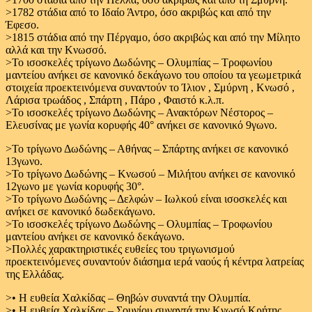
>1782 στάδια από το Ιδαίο Άντρο, όσο ακριβώς και από την
Έφεσο.
>1815 στάδια από την Πέργαμο, όσο ακριβώς και από την Μίλητο
αλλά και την Κνωσσό.
>Το ισοσκελές τρίγωνο Δωδώνης – Ολυμπίας – Τροφωνίου
μαντείου ανήκει σε κανονικό δεκάγωνο του οποίου τα γεωμετρικά
στοιχεία προεκτεινόμενα συναντούν το Ίλιον , Σμύρνη , Κνωσό ,
Λάρισα τρωάδος , Σπάρτη , Πάρο , Φαιστό κ.λ.π.
>Το ισοσκελές τρίγωνο Δωδώνης – Ανακτόρων Νέστορος –
Ελευσίνας με γωνία κορυφής 40° ανήκει σε κανονικό 9γωνο.
>Το τρίγωνο Δωδώνης – Αθήνας – Σπάρτης ανήκει σε κανονικό
13γωνο.
>Το τρίγωνο Δωδώνης – Κνωσού – Μιλήτου ανήκει σε κανονικό
12γωνο με γωνία κορυφής 30°.
>Το τρίγωνο Δωδώνης – Δελφών – Ιωλκού είναι ισοσκελές και
ανήκει σε κανονικό δωδεκάγωνο.
>Το ισοσκελές τρίγωνο Δωδώνης – Ολυμπίας – Τροφωνίου
μαντείου ανήκει σε κανονικό δεκάγωνο.
>Πολλές χαρακτηριστικές ευθείες του τριγωνισμού
προεκτεινόμενες συναντούν διάσημα ιερά ναούς ή κέντρα λατρείας
της Ελλάδας.
>• Η ευθεία Χαλκίδας – Θηβών συναντά την Ολυμπία.
>• Η ευθεία Χαλκίδας – Σουνίου συναντά την Κνωσό Κρήτης.