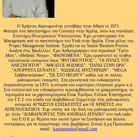
Ο Χρήστος Κασταμονίτης γεννήθηκε στην Αθήνα το 1973.
Φοίτησε στο πανεπιστήμιο του Coventry στην Αγγλία, όπου και σπούδασε
Επιστήμη Ηλεκτρονικών Υπολογιστών. Έχει μεταπτυχιακό στο
Management από το πανεπιστήμιο του Υork στην Αγγλία. Είναι μέλος του
Project Management Institute. Εργάζεται ως Senior Business Process
Analyst στις Βρυξελλες. Εχει Αρθρογραφησει στα περιοδικά “Τρίτο
Μάτι”, «Hellenic Nexus» ,”ΦΑΙΝΟΜΕΝΑ”. Έχει εμφανιστεί σε πλήθος
τηλεοπτικών εκπομπών όπως “ΦΥΓΟΚΕΝΤΡΟΣ” , “ΟΙ ΠΥΛΕΣ ΤΟΥ
ΑΝΕΞΗΓΗΤΟΥ” ,”ΑΘΕΑΤΟΣ ΚΟΣΜΟΣ”, “ΠΑΝΩ ΣΤΗΝ ΩΡΑ”
,”ΑΠΟΡΡΗΤΑ ΣΕΝΑΡΙΑ”, “ΚΩΔΙΚΑΣ ΜΥΣΤΗΡΙΩΝ” , “MEGA
Σαββατοκύριακο” ,”ΣΚ ΣΤΟ HIGHTV” καθώς και σε πολλές
ραδιοφωνικές εκπομπές .Στα ερευνητικά του ενδιαφέροντα
συγκαταλέγονται τα UFO, η ιστορία του ευρύτερου ελληνικού χώρου κ.ά.
Στα συλλεκτικά του ενδιαφέροντα περιλαμβάνονται τα γραμματόσημα, τα
νομίσματα και τα χαρτονομίσματα.Είναι Έφεδρος Ειδικός Επιστήμονας
του Γ.Ε.Σ στο κλάδο των Διαβιβάσεων.Συμμετείχε στις ραδιοφωνικές
εκπομπές ΑΓΝΩΣΤΟΙ ΕΠΙΣΚΕΠΤΕΣ και ΟΙ ΧΡΗΣΤΕΣ στο
ATHENSJUKEBOX .Ειχε επισης και την δική του ραδιοφωνική εκπομπή
με τίτλο “ΔΙΑΒΑΙΝΟΝΤΑΣ ΤΗΝ ΑΝΟΠΑΙΑ ΑΤΡΑΠΟ” στο web radio
του Ε.Ο.Ε με θέματα που σκοπό έχουν να ξυπνήσουν και άλλους
συντρόφους για να περιμένουμε τους βαρβάρους ξένους ή μη.Προσωπικό
email :
kastamonitis@gmail.com