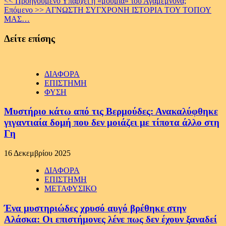
Continue
<< Προηγούμενο
Υπάρχει η «μούμια» του Αγαμέμνονα;
Επόμενο >>
ΑΓΝΩΣΤΗ ΣΥΓΧΡΟΝΗ ΙΣΤΟΡΙΑ ΤΟΥ ΤΟΠΟΥ
Reading
ΜΑΣ…
Δείτε επίσης
ΔΙΑΦΟΡΑ
ΕΠΙΣΤΗΜΗ
ΦΥΣΗ
Μυστήριο κάτω από τις Βερμούδες: Ανακαλύφθηκε
γιγαντιαία δομή που δεν μοιάζει με τίποτα άλλο στη
Γη
16 Δεκεμβρίου 2025
ΔΙΑΦΟΡΑ
ΕΠΙΣΤΗΜΗ
ΜΕΤΑΦΥΣΙΚΟ
Ένα μυστηριώδες χρυσό αυγό βρέθηκε στην
Αλάσκα: Οι επιστήμονες λένε πως δεν έχουν ξαναδεί