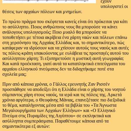
έχουν
υπολογιστεί οι
θέσεις των αρχαίων πόλεων και μνημείων.
Το πρώτο πράγμα που σκέφτεται κανείς είναι ότι πρόκειται για κάτι
το ασύλληπτο. Ποιος ανθρώπινος νους θα μπορούσε να κάνει
ανάλογους υπολογισμούς; Ποιο μυαλό θα μπορούσε να
τοποθετήσει με τέτοια ακρίβεια ένα χάρτη ναών και πόλεων επάνω
στη χερσόνησο της Αρχαίας Ελλάδας και, το σημαντικότερο, πώς
κατάφεραν να ιδρύσουν και να χτίσουν αυτούς τους ναούς και αυτές
τις πόλεις-κράτη υπακούοντας με ευλάβεια τις προσταγές αυτού του
ασύλληπτου χάρτη; Τι εξυπηρετούσε η μυστική αυτή γεωγραφία;
Και κατά προέκταση, γιατί αυτά τα καταπληκτικά επιτεύγματα του
αρχαίου ελληνικού πνεύματος δεν τα διδαχτήκαμε ποτέ στα
σχολεία μας;
Πριν από κάποια χρόνια, ο Γάλλος ερευνητής Ζαν Ρισσέν
προσπάθησε να αποδείξει ότι η Ελλάδα είναι ο χάρτης του νοητού
σύμπαντος χάρη στους ναούς, τα ιερά και τις πόλεις της. Αρκετά
χρόνια αργότερα, ο Θεοφάνης Μάνιας, επανεξέτασε πιο διεξοδικά
το θέμα, καταλήγοντας μέσα από τα βιβλία του «Τα Άγνωστα
Μεγαλουργήματα των Αρχαίων Ελλήνων» και «Ο Ελληνικό
Πνεύμα στις Πυραμίδες της Αιγύπτου» σε εκπληκτικά και
ασύλληπτα συμπεράσματα. Παραθέτουμε κάποια από τα
σημαντικότερα εξ αυτών: