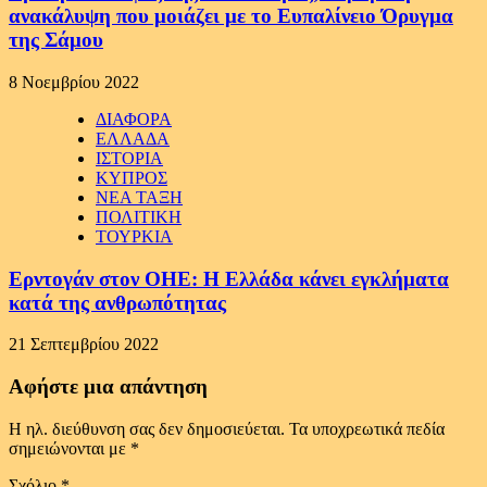
ανακάλυψη που μοιάζει με το Ευπαλίνειο Όρυγμα
της Σάμου
8 Νοεμβρίου 2022
ΔΙΑΦΟΡΑ
ΕΛΛΑΔΑ
ΙΣΤΟΡΙΑ
ΚΥΠΡΟΣ
ΝΕΑ ΤΑΞΗ
ΠΟΛΙΤΙΚΗ
ΤΟΥΡΚΙΑ
Ερντογάν στον ΟΗΕ: Η Ελλάδα κάνει εγκλήματα
κατά της ανθρωπότητας
21 Σεπτεμβρίου 2022
Αφήστε μια απάντηση
Η ηλ. διεύθυνση σας δεν δημοσιεύεται.
Τα υποχρεωτικά πεδία
σημειώνονται με
*
Σχόλιο
*