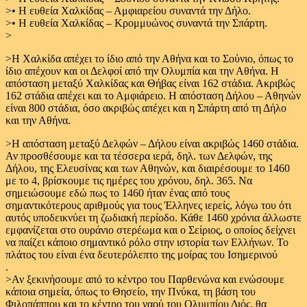
>• Η ευθεία Χαλκίδας – Αμφιαρείου συναντά την Δήλο.
>• Η ευθεία Χαλκίδας – Κρομμυώνος συναντά την Σπάρτη.
>
>Η Χαλκίδα απέχει το ίδιο από την Αθήνα και το Σούνιο, όπως το
ίδιο απέχουν και οι Δελφοί από την Ολυμπία και την Αθήνα. Η
απόσταση μεταξύ Χαλκίδας και Θήβας είναι 162 στάδια. Ακριβώς
162 στάδια απέχει και το Αμφιάρειο. Η απόσταση Δήλου – Αθηνών
είναι 800 στάδια, όσο ακριβώς απέχει και η Σπάρτη από τη Δήλο
και την Αθήνα.
>Η απόσταση μεταξύ Δελφών – Δήλου είναι ακριβώς 1460 στάδια.
Αν προσθέσουμε και τα τέσσερα ιερά, δηλ. των Δελφών, της
Δήλου, της Ελευσίνας και των Αθηνών, και διαιρέσουμε το 1460
με το 4, βρίσκουμε τις ημέρες του χρόνου, δηλ. 365. Να
σημειώσουμε εδώ πως το 1460 ήταν ένας από τους
σημαντικότερους αριθμούς για τους Έλληνες ιερείς, λόγω του ότι
αυτός υποδεικνύει τη ζωδιακή περίοδο. Κάθε 1460 χρόνια άλλωστε
εμφανίζεται στο ουράνιο στερέωμα και ο Σείριος, ο οποίος δείχνει
να παίζει κάποιο σημαντικό ρόλο στην ιστορία των Ελλήνων. Το
πλάτος του είναι ένα δευτερόλεπτο της μοίρας του Ισημερινού
.
>Αν ξεκινήσουμε από το κέντρο του Παρθενώνα και ενώσουμε
κάποια σημεία, όπως το Θησείο, την Πνύκα, τη βάση του
Φιλοπάππου και το κέντρο του ναού του Ολυμπίου Διός, θα