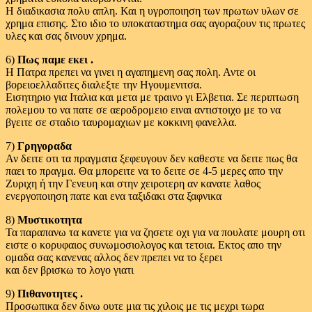
Η διαδικασια πολυ απλη. Και η υγροποιηση των πρωτων υλων σε
χρημα επισης. Στο ιδιο το υποκαταστημα σας αγοραζουν τις πρωτες
υλες και σας δινουν χρημα.
6)
Πως παμε εκει .
Η Πατρα πρεπει να γινει η αγαπημενη σας πολη. Αντε οι
βορειοελλαδιτες διαλεξτε την Ηγουμενιτσα.
Εισητηριο για Ιταλια και μετα με τραινο γι Ελβετια. Σε περιπτωση
πολεμου το να πατε σε αεροδρομειο ειναι αντιστοιχο με το να
βγειτε σε σταδιο ταυρομαχιων με κοκκινη φανελλα.
7)
Γρηγοραδα
Αν δειτε οτι τα πραγματα ξεφευγουν δεν καθεστε να δειτε πως θα
παει το πραγμα. Θα μπορειτε να το δειτε σε 4-5 μερες απο την
Ζυριχη ή την Γενευη και στην χειροτερη αν κανατε λαθος
ενεργοποιηση πατε και ενα ταξιδακι στα ξαφνικα
8)
Μυστικοτητα
Τα παραπανω τα κανετε για να ζησετε οχι για να πουλατε μουρη οτι
ειστε ο κορυφαιος συνωμοσιολογος και τετοια. Εκτος απο την
ομαδα σας κανενας αλλος δεν πρεπει να το ξερει
και δεν βρισκω το λογο γιατι
9)
Πιθανοτητες .
Προσωπικα δεν δινω ουτε μια τις χιλοις με τις μεχρι τωρα