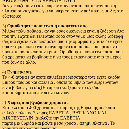
ΑΚΟΛΟΥΘΗΤΕ ΤΑ ΒΗΜΑΤΑ ΤΟΥ 1
Δεν χρειαζεται να ειστε παρων οταν ανοητοι σκοτωνονται στη
πλατεια συνταγματος για να υπερασπιστουν πολιτικους με δις στο
εξωτερικο
3)
Οριοθετηστε ποια ειναι η οικογενεια σας.
Μιλαω πολυ σοβαρα , αν για εσας οικογενεια ειναι η ξαδερφη Λια
που την ειχατε δει τελευταια φορα στον γαμο μιας αλλης ξαδερφη
σας και ειχατε εντυπωσιαστει απο την ομορφια της τοτε δεν εχετε
οριοθετησει ποια ειναι τα αγαπημενα ατομα σας που πρεπει να
προστατευσετε απο την κριση. Οριοθετηστε ποιοι ειναι αυτοι που
θα χρειαστει να βοηθησετε ή να τους μετακινησετε απο το μερος
που ζουν σε αλλο.
4)
Ενημερωση.
Τα 4-8 ατομα ( αν εχετε επιλεξει περισσοτερα τοτε εχετε καρδια
μικρου παιδιου και αφελεια , οποτε το βιβλιο των εξερευνητων
ειναι βιβλος για εσας) θα πρεπει να ξερουν το σχεδιο
και τα βηματα που πρεπει να κανουν
5)
Χωρες που βγαζουμε χρηματα .
Στα τελευταια 400 χρονια της ιστοριας της Ευρωπης ουδεποτε
επληξε πολεμος 3 χωρες ΕΛΒΕΤΙΑ , ΒΑΤΙΚΑΝΟ ΚΑΙ
ΛΙΧΤΕΝΣΤΑΙΝ. Διαλεξτε την ΕΛΒΕΤΙΑ
παρτε μια θυριδα και βαλτε μεσα χρυσο , ασημι ,πλατινα . Τα
χρηματα ευκολα ακυρωνονται.