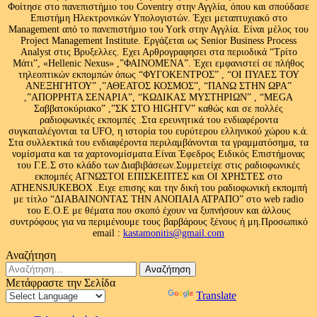
Φοίτησε στο πανεπιστήμιο του Coventry στην Αγγλία, όπου και σπούδασε
Επιστήμη Ηλεκτρονικών Υπολογιστών. Έχει μεταπτυχιακό στο
Management από το πανεπιστήμιο του Υork στην Αγγλία. Είναι μέλος του
Project Management Institute. Εργάζεται ως Senior Business Process
Analyst στις Βρυξελλες. Εχει Αρθρογραφησει στα περιοδικά “Τρίτο
Μάτι”, «Hellenic Nexus» ,”ΦΑΙΝΟΜΕΝΑ”. Έχει εμφανιστεί σε πλήθος
τηλεοπτικών εκπομπών όπως “ΦΥΓΟΚΕΝΤΡΟΣ” , “ΟΙ ΠΥΛΕΣ ΤΟΥ
ΑΝΕΞΗΓΗΤΟΥ” ,”ΑΘΕΑΤΟΣ ΚΟΣΜΟΣ”, “ΠΑΝΩ ΣΤΗΝ ΩΡΑ”
,”ΑΠΟΡΡΗΤΑ ΣΕΝΑΡΙΑ”, “ΚΩΔΙΚΑΣ ΜΥΣΤΗΡΙΩΝ” , “MEGA
Σαββατοκύριακο” ,”ΣΚ ΣΤΟ HIGHTV” καθώς και σε πολλές
ραδιοφωνικές εκπομπές .Στα ερευνητικά του ενδιαφέροντα
συγκαταλέγονται τα UFO, η ιστορία του ευρύτερου ελληνικού χώρου κ.ά.
Στα συλλεκτικά του ενδιαφέροντα περιλαμβάνονται τα γραμματόσημα, τα
νομίσματα και τα χαρτονομίσματα.Είναι Έφεδρος Ειδικός Επιστήμονας
του Γ.Ε.Σ στο κλάδο των Διαβιβάσεων.Συμμετείχε στις ραδιοφωνικές
εκπομπές ΑΓΝΩΣΤΟΙ ΕΠΙΣΚΕΠΤΕΣ και ΟΙ ΧΡΗΣΤΕΣ στο
ATHENSJUKEBOX .Ειχε επισης και την δική του ραδιοφωνική εκπομπή
με τίτλο “ΔΙΑΒΑΙΝΟΝΤΑΣ ΤΗΝ ΑΝΟΠΑΙΑ ΑΤΡΑΠΟ” στο web radio
του Ε.Ο.Ε με θέματα που σκοπό έχουν να ξυπνήσουν και άλλους
συντρόφους για να περιμένουμε τους βαρβάρους ξένους ή μη.Προσωπικό
email :
kastamonitis@gmail.com
Αναζήτηση
Αναζήτηση
για:
Μετάφραστε την Σελίδα
Powered by
Translate