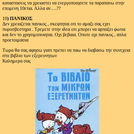
καταστασεις να χρειαστει να ενεργοποιησετε τα παραπανω στην
επομενη 10ετια. Αλλα αν….??
10
) ΠΑΝΙΚΟΣ
Δεν χρειαζεται πανικος , σκεφτηται οτι το αμαξι σας εχει
πυροσβεστηρα . Τρεμετε στην ιδεα οτι μπορει να αρπαξει φωτια
και δεν το χρησιμοποιηται. Οχι βεβαια. Οποτε οχι πανικος , απλα
προετοιμασια
Τωρα θα σας αφησω γιατι πρεπει να παω να διαβασω την συνεχεια
στο βιβλιο των εξερευνητων
Καλημερα σας