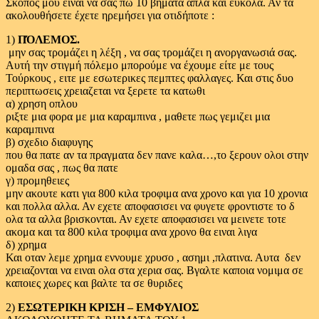
Σκοπός μου είναι να σας πω 10 βήματα απλά και εύκολα. Αν τα
ακολουθήσετε έχετε ηρεμήσει για οτιδήποτε :
1)
ΠΌΛΕΜΟΣ.
μην σας τρομάζει η λέξη , να σας τρομάζει η ανοργανωσιά σας.
Αυτή την στιγμή πόλεμο μπορούμε να έχουμε είτε με τους
Τούρκους , ειτε με εσωτερικες πεμπτες φαλλαγες. Και στις δυο
περιπτωσεις χρειαζεται να ξερετε τα κατωθι
α) χρηση οπλου
ριξτε μια φορα με μια καραμπινα , μαθετε πως γεμιζει μια
καραμπινα
β) σχεδιο διαφυγης
που θα πατε αν τα πραγματα δεν πανε καλα…,το ξερουν ολοι στην
ομαδα σας , πως θα πατε
γ) προμηθειες
μην ακουτε κατι για 800 κιλα τροφιμα ανα χρονο και για 10 χρονια
και πολλα αλλα. Αν εχετε αποφασισει να φυγετε φροντιστε το δ
ολα τα αλλα βρισκονται. Αν εχετε αποφασισει να μεινετε τοτε
ακομα και τα 800 κιλα τροφιμα ανα χρονο θα ειναι λιγα
δ) χρημα
Και οταν λεμε χρημα εννουμε χρυσο , ασημι ,πλατινα. Αυτα δεν
χρειαζονται να ειναι ολα στα χερια σας. Βγαλτε καποια νομιμα σε
καποιες χωρες και βαλτε τα σε θυριδες
2)
ΕΣΩΤΕΡΙΚΗ ΚΡΙΣΗ – ΕΜΦΥΛΙΟΣ