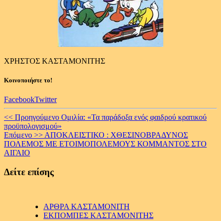
ΧΡΗΣΤΟΣ ΚΑΣΤΑΜΟΝΙΤΗΣ
Κοινοποιήστε το!
Facebook
Twitter
Continue
<< Προηγούμενο
Ομιλία: «Τα παράδοξα ενός φαιδρού κρατικού
προϋπολογισμού»
Reading
Επόμενο >>
ΑΠΟΚΛΕΙΣΤΙΚΟ : ΧΘΕΣΙΝΟΒΡΑΔΥΝΟΣ
ΠΟΛΕΜΟΣ ΜΕ ΕΤΟΙΜΟΠΟΛΕΜΟΥΣ ΚΟΜΜΑΝΤΟΣ ΣΤΟ
ΑΙΓΑΙΟ
Δείτε επίσης
ΑΡΘΡΑ ΚΑΣΤΑΜΟΝΙΤΗ
ΕΚΠΟΜΠΕΣ ΚΑΣΤΑΜΟΝΙΤΗΣ