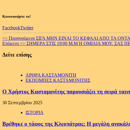
Κοινοποιήστε το!
Facebook
Twitter
Continue
<< Προηγούμενο
ΣΙΓΑ ΜΗΝ ΕΙΝΑΙ ΤΟ ΚΕΦΑΛΙ ΑΠΟ ΤΑ ΟΝΤΑ 
Επόμενο >>
ΣΗΜΕΡΑ ΣΤΙΣ 19:00 Μ.Μ Η ΟΜΙΛΙΑ ΜΟΥ. ΣΑΣ 
Reading
Δείτε επίσης
ΑΡΘΡΑ ΚΑΣΤΑΜΟΝΙΤΗ
ΕΚΠΟΜΠΕΣ ΚΑΣΤΑΜΟΝΙΤΗΣ
Ο Χρήστος Κασταμονίτης παρουσιάζει τη σειρά ταιν
30 Σεπτεμβρίου 2025
ΙΣΤΟΡΙΑ
Βρέθηκε ο τάφος της Κλεοπάτρας; H μεγάλη ανακάλυ