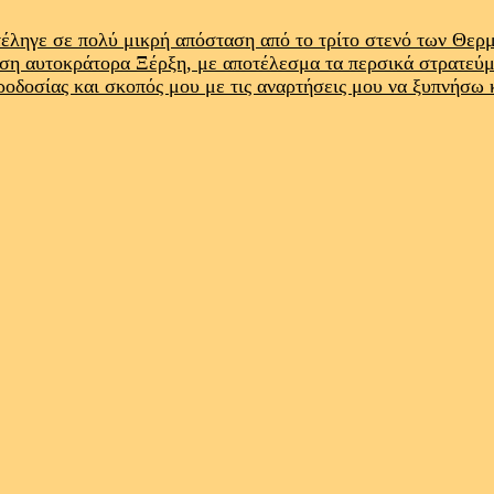
έληγε σε πολύ μικρή απόσταση από το τρίτο στενό των Θε
ρση αυτοκράτορα Ξέρξη, με αποτέλεσμα τα περσικά στρατεύ
προδοσίας και σκοπός μου με τις αναρτήσεις μου να ξυπνήσω