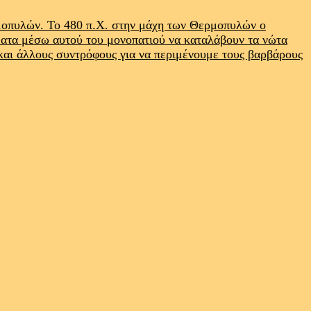
ρμοπυλών. Το 480 π.Χ. στην μάχη των Θερμοπυλών ο
ματα μέσω αυτού του μονοπατιού να καταλάβουν τα νώτα
 και άλλους συντρόφους για να περιμένουμε τους βαρβάρους