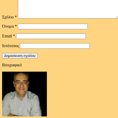
Σχόλιο
*
Όνομα
*
Email
*
Ιστότοπος
Βιογραφικό