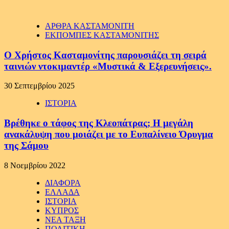
ΑΡΘΡΑ ΚΑΣΤΑΜΟΝΙΤΗ
ΕΚΠΟΜΠΕΣ ΚΑΣΤΑΜΟΝΙΤΗΣ
Ο Χρήστος Κασταμονίτης παρουσιάζει τη σειρά
ταινιών ντοκιμαντέρ «Μυστικά & Εξερευνήσεις».
30 Σεπτεμβρίου 2025
ΙΣΤΟΡΙΑ
Βρέθηκε ο τάφος της Κλεοπάτρας; H μεγάλη
ανακάλυψη που μοιάζει με το Ευπαλίνειο Όρυγμα
της Σάμου
8 Νοεμβρίου 2022
ΔΙΑΦΟΡΑ
ΕΛΛΑΔΑ
ΙΣΤΟΡΙΑ
ΚΥΠΡΟΣ
ΝΕΑ ΤΑΞΗ
ΠΟΛΙΤΙΚΗ