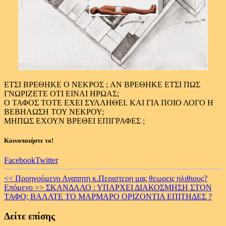
ΕΤΣΙ ΒΡΕΘΗΚΕ Ο ΝΕΚΡΟΣ ; AN BΡΕΘΗΚΕ ΕΤΣΙ ΠΩΣ
ΓΝΩΡΙΖΕΤΕ ΟΤΙ ΕΙΝΑΙ ΗΡΩΑΣ;
Ο ΤΑΦΟΣ ΤΟΤΕ ΕΧΕΙ ΣΥΛΛΗΘΕΙ. ΚΑΙ ΓΙΑ ΠΟΙΟ ΛΟΓΟ Η
ΒΕΒΗΛΩΣΗ ΤΟΥ ΝΕΚΡΟΥ;
MΗΠΩΣ ΕΧΟΥΝ ΒΡΕΘΕΙ ΕΠΙΓΡΑΦΕΣ ;
Κοινοποιήστε το!
Facebook
Twitter
Continue
<< Προηγούμενο
Αγαπητη κ.Περιστερη μας θεωρεις ηλιθιους?
Επόμενο >>
ΣΚΑΝΔΑΛΟ : ΥΠΑΡΧΕΙ ΔΙΑΚΟΣΜΗΣΗ ΣΤΟΝ
Reading
ΤΑΦΟ; ΒΑΛΑΤΕ ΤΟ ΜΑΡΜΑΡΟ ΟΡΙΖΟΝΤΙΑ ΕΠΙΤΗΔΕΣ ?
Δείτε επίσης