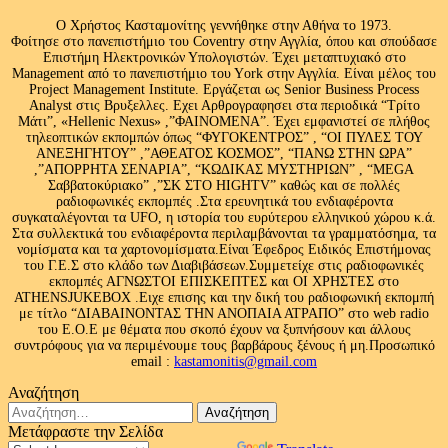
Ο Χρήστος Κασταμονίτης γεννήθηκε στην Αθήνα το 1973.
Φοίτησε στο πανεπιστήμιο του Coventry στην Αγγλία, όπου και σπούδασε
Επιστήμη Ηλεκτρονικών Υπολογιστών. Έχει μεταπτυχιακό στο
Management από το πανεπιστήμιο του Υork στην Αγγλία. Είναι μέλος του
Project Management Institute. Εργάζεται ως Senior Business Process
Analyst στις Βρυξελλες. Εχει Αρθρογραφησει στα περιοδικά “Τρίτο
Μάτι”, «Hellenic Nexus» ,”ΦΑΙΝΟΜΕΝΑ”. Έχει εμφανιστεί σε πλήθος
τηλεοπτικών εκπομπών όπως “ΦΥΓΟΚΕΝΤΡΟΣ” , “ΟΙ ΠΥΛΕΣ ΤΟΥ
ΑΝΕΞΗΓΗΤΟΥ” ,”ΑΘΕΑΤΟΣ ΚΟΣΜΟΣ”, “ΠΑΝΩ ΣΤΗΝ ΩΡΑ”
,”ΑΠΟΡΡΗΤΑ ΣΕΝΑΡΙΑ”, “ΚΩΔΙΚΑΣ ΜΥΣΤΗΡΙΩΝ” , “MEGA
Σαββατοκύριακο” ,”ΣΚ ΣΤΟ HIGHTV” καθώς και σε πολλές
ραδιοφωνικές εκπομπές .Στα ερευνητικά του ενδιαφέροντα
συγκαταλέγονται τα UFO, η ιστορία του ευρύτερου ελληνικού χώρου κ.ά.
Στα συλλεκτικά του ενδιαφέροντα περιλαμβάνονται τα γραμματόσημα, τα
νομίσματα και τα χαρτονομίσματα.Είναι Έφεδρος Ειδικός Επιστήμονας
του Γ.Ε.Σ στο κλάδο των Διαβιβάσεων.Συμμετείχε στις ραδιοφωνικές
εκπομπές ΑΓΝΩΣΤΟΙ ΕΠΙΣΚΕΠΤΕΣ και ΟΙ ΧΡΗΣΤΕΣ στο
ATHENSJUKEBOX .Ειχε επισης και την δική του ραδιοφωνική εκπομπή
με τίτλο “ΔΙΑΒΑΙΝΟΝΤΑΣ ΤΗΝ ΑΝΟΠΑΙΑ ΑΤΡΑΠΟ” στο web radio
του Ε.Ο.Ε με θέματα που σκοπό έχουν να ξυπνήσουν και άλλους
συντρόφους για να περιμένουμε τους βαρβάρους ξένους ή μη.Προσωπικό
email :
kastamonitis@gmail.com
Αναζήτηση
Αναζήτηση
για:
Μετάφραστε την Σελίδα