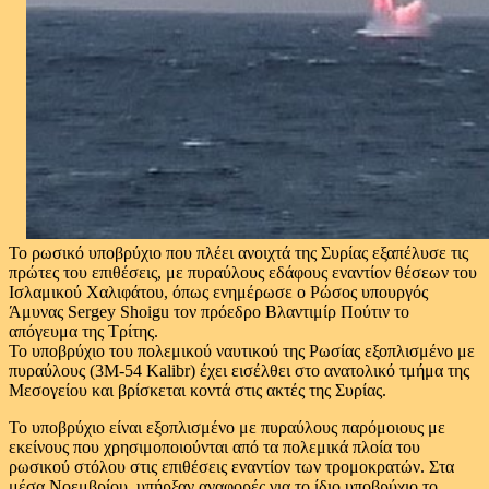
Το ρωσικό υποβρύχιο που πλέει ανοιχτά της Συρίας εξαπέλυσε τις
πρώτες του επιθέσεις, με πυραύλους εδάφους εναντίον θέσεων του
Ισλαμικού Χαλιφάτου, όπως ενημέρωσε ο Ρώσος υπουργός
Άμυνας Sergey Shoigu τον πρόεδρο Βλαντιμίρ Πούτιν το
απόγευμα της Τρίτης.
To υποβρύχιο του πολεμικού ναυτικού της Ρωσίας εξοπλισμένο με
πυραύλους (3M-54 Kalibr) έχει εισέλθει στο ανατολικό τμήμα της
Μεσογείου και βρίσκεται κοντά στις ακτές της Συρίας.
Το υποβρύχιο είναι εξοπλισμένο με πυραύλους παρόμοιους με
εκείνους που χρησιμοποιούνται από τα πολεμικά πλοία του
ρωσικού στόλου στις επιθέσεις εναντίον των τρομοκρατών. Στα
μέσα Νοεμβρίου, υπήρξαν αναφορές για το ίδιο υποβρύχιο το