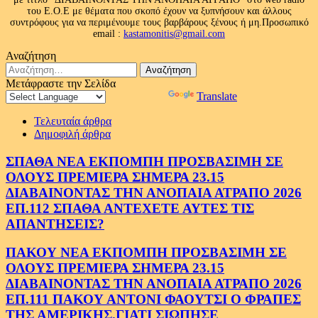
του Ε.Ο.Ε με θέματα που σκοπό έχουν να ξυπνήσουν και άλλους
συντρόφους για να περιμένουμε τους βαρβάρους ξένους ή μη.Προσωπικό
email :
kastamonitis@gmail.com
Αναζήτηση
Αναζήτηση
για:
Μετάφραστε την Σελίδα
Powered by
Translate
Τελευταία άρθρα
Δημοφιλή άρθρα
ΣΠΑΘΑ ΝΕΑ ΕΚΠΟΜΠΗ ΠΡΟΣΒΑΣΙΜΗ ΣΕ
ΟΛΟΥΣ ΠΡΕΜΙΕΡΑ ΣΗΜΕΡΑ 23.15
ΔΙΑΒΑΙΝΟΝΤΑΣ ΤΗΝ ΑΝΟΠΑΙΑ ΑΤΡΑΠΟ 2026
ΕΠ.112 ΣΠΑΘΑ ΑΝΤΕΧΕΤΕ ΑΥΤΕΣ ΤΙΣ
ΑΠΑΝΤΗΣΕΙΣ?
ΠΑΚΟΥ ΝΕΑ ΕΚΠΟΜΠΗ ΠΡΟΣΒΑΣΙΜΗ ΣΕ
ΟΛΟΥΣ ΠΡΕΜΙΕΡΑ ΣΗΜΕΡΑ 23.15
ΔΙΑΒΑΙΝΟΝΤΑΣ ΤΗΝ ΑΝΟΠΑΙΑ ΑΤΡΑΠΟ 2026
ΕΠ.111 ΠΑΚΟΥ ΑΝΤΟΝΙ ΦΑΟΥΤΣΙ Ο ΦΡΑΠΕΣ
ΤΗΣ ΑΜΕΡΙΚΗΣ.ΓΙΑΤΙ ΣΙΩΠΗΣΕ