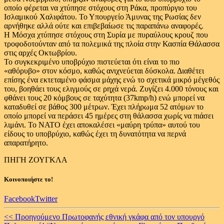
οποίο φέρεται να χτύπησε στόχους στη Ράκα, προπύργιο του
Ισλαμικού Χαλιφάτου. Το Υπουργείο Άμυνας της Ρωσίας δεν
αρνήθηκε αλλά ούτε και επιβεβαίωσε τις παραπάνω αναφορές.
Η Μόσχα χτύπησε στόχους στη Συρία με πυραύλους κρουζ που
τροφοδοτούνταν από τα πολεμικά της πλοία στην Κασπία Θάλασσα
στις αρχές Οκτωβρίου.
Το συγκεκριμένο υποβρύχιο πιστεύεται ότι είναι το πιο
«αθόρυβο» στον κόσμο, καθώς ανιχνεύεται δύσκολα. Διαθέτει
επίσης ένα εκτεταμένο φάσμα μάχης ενώ το σχετικά μικρό μέγεθός
του, βοηθάει τους ελιγμούς σε ρηχά νερά. Ζυγίζει 4.000 τόνους και
φθάνει τους 20 κόμβους σε ταχύτητα (37kmp/h) ενώ μπορεί να
καταδυθεί σε βάθος 300 μέτρων. Έχει πλήρωμα 52 ατόμων το
οποίο μπορεί να περάσει 45 ημέρες στη θάλασσα χωρίς να πιάσει
λιμάνι. Το ΝΑΤΟ έχει αποκαλέσει «μαύρη τρύπα» αυτού του
είδους το υποβρύχιο, καθώς έχει τη δυνατότητα να περνά
απαρατήρητο.
ΠΗΓΗ ΖΟΥΓΚΛΑ
Κοινοποιήστε το!
Facebook
Twitter
Continue
<< Προηγούμενο
Πρωτοφανής εθνική γκάφα από τον υπουργό