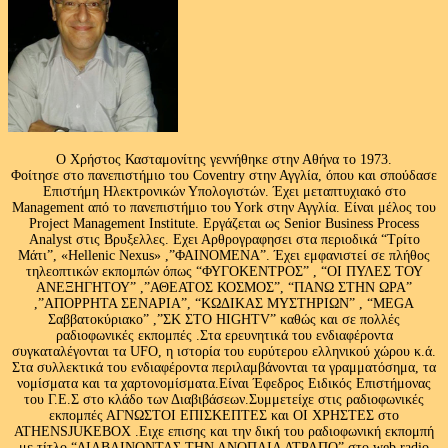
Ο Χρήστος Κασταμονίτης γεννήθηκε στην Αθήνα το 1973.
Φοίτησε στο πανεπιστήμιο του Coventry στην Αγγλία, όπου και σπούδασε
Επιστήμη Ηλεκτρονικών Υπολογιστών. Έχει μεταπτυχιακό στο
Management από το πανεπιστήμιο του Υork στην Αγγλία. Είναι μέλος του
Project Management Institute. Εργάζεται ως Senior Business Process
Analyst στις Βρυξελλες. Εχει Αρθρογραφησει στα περιοδικά “Τρίτο
Μάτι”, «Hellenic Nexus» ,”ΦΑΙΝΟΜΕΝΑ”. Έχει εμφανιστεί σε πλήθος
τηλεοπτικών εκπομπών όπως “ΦΥΓΟΚΕΝΤΡΟΣ” , “ΟΙ ΠΥΛΕΣ ΤΟΥ
ΑΝΕΞΗΓΗΤΟΥ” ,”ΑΘΕΑΤΟΣ ΚΟΣΜΟΣ”, “ΠΑΝΩ ΣΤΗΝ ΩΡΑ”
,”ΑΠΟΡΡΗΤΑ ΣΕΝΑΡΙΑ”, “ΚΩΔΙΚΑΣ ΜΥΣΤΗΡΙΩΝ” , “MEGA
Σαββατοκύριακο” ,”ΣΚ ΣΤΟ HIGHTV” καθώς και σε πολλές
ραδιοφωνικές εκπομπές .Στα ερευνητικά του ενδιαφέροντα
συγκαταλέγονται τα UFO, η ιστορία του ευρύτερου ελληνικού χώρου κ.ά.
Στα συλλεκτικά του ενδιαφέροντα περιλαμβάνονται τα γραμματόσημα, τα
νομίσματα και τα χαρτονομίσματα.Είναι Έφεδρος Ειδικός Επιστήμονας
του Γ.Ε.Σ στο κλάδο των Διαβιβάσεων.Συμμετείχε στις ραδιοφωνικές
εκπομπές ΑΓΝΩΣΤΟΙ ΕΠΙΣΚΕΠΤΕΣ και ΟΙ ΧΡΗΣΤΕΣ στο
ATHENSJUKEBOX .Ειχε επισης και την δική του ραδιοφωνική εκπομπή
με τίτλο “ΔΙΑΒΑΙΝΟΝΤΑΣ ΤΗΝ ΑΝΟΠΑΙΑ ΑΤΡΑΠΟ” στο web radio