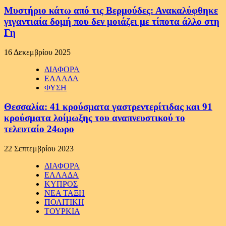
Μυστήριο κάτω από τις Βερμούδες: Ανακαλύφθηκε
γιγαντιαία δομή που δεν μοιάζει με τίποτα άλλο στη
Γη
16 Δεκεμβρίου 2025
ΔΙΑΦΟΡΑ
ΕΛΛΑΔΑ
ΦΥΣΗ
Θεσσαλία: 41 κρούσματα γαστρεντερίτιδας και 91
κρούσματα λοίμωξης του αναπνευστικού το
τελευταίο 24ωρο
22 Σεπτεμβρίου 2023
ΔΙΑΦΟΡΑ
ΕΛΛΑΔΑ
ΚΥΠΡΟΣ
ΝΕΑ ΤΑΞΗ
ΠΟΛΙΤΙΚΗ
ΤΟΥΡΚΙΑ