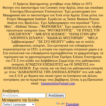
Ο Χρήστος Κασταμονίτης γεννήθηκε στην Αθήνα το 1973.
Φοίτησε στο πανεπιστήμιο του Coventry στην Αγγλία, όπου και σπούδασε
Επιστήμη Ηλεκτρονικών Υπολογιστών. Έχει μεταπτυχιακό στο
Management από το πανεπιστήμιο του Υork στην Αγγλία. Είναι μέλος του
Project Management Institute. Εργάζεται ως Senior Business Process
Analyst στις Βρυξελλες. Εχει Αρθρογραφησει στα περιοδικά “Τρίτο
Μάτι”, «Hellenic Nexus» ,”ΦΑΙΝΟΜΕΝΑ”. Έχει εμφανιστεί σε πλήθος
τηλεοπτικών εκπομπών όπως “ΦΥΓΟΚΕΝΤΡΟΣ” , “ΟΙ ΠΥΛΕΣ ΤΟΥ
ΑΝΕΞΗΓΗΤΟΥ” ,”ΑΘΕΑΤΟΣ ΚΟΣΜΟΣ”, “ΠΑΝΩ ΣΤΗΝ ΩΡΑ”
,”ΑΠΟΡΡΗΤΑ ΣΕΝΑΡΙΑ”, “ΚΩΔΙΚΑΣ ΜΥΣΤΗΡΙΩΝ” , “MEGA
Σαββατοκύριακο” ,”ΣΚ ΣΤΟ HIGHTV” καθώς και σε πολλές
ραδιοφωνικές εκπομπές .Στα ερευνητικά του ενδιαφέροντα
συγκαταλέγονται τα UFO, η ιστορία του ευρύτερου ελληνικού χώρου κ.ά.
Στα συλλεκτικά του ενδιαφέροντα περιλαμβάνονται τα γραμματόσημα, τα
νομίσματα και τα χαρτονομίσματα.Είναι Έφεδρος Ειδικός Επιστήμονας
του Γ.Ε.Σ στο κλάδο των Διαβιβάσεων.Συμμετείχε στις ραδιοφωνικές
εκπομπές ΑΓΝΩΣΤΟΙ ΕΠΙΣΚΕΠΤΕΣ και ΟΙ ΧΡΗΣΤΕΣ στο
ATHENSJUKEBOX .Ειχε επισης και την δική του ραδιοφωνική εκπομπή
με τίτλο “ΔΙΑΒΑΙΝΟΝΤΑΣ ΤΗΝ ΑΝΟΠΑΙΑ ΑΤΡΑΠΟ” στο web radio
του Ε.Ο.Ε με θέματα που σκοπό έχουν να ξυπνήσουν και άλλους
συντρόφους για να περιμένουμε τους βαρβάρους ξένους ή μη.Προσωπικό
email :
kastamonitis@gmail.com
Αναζήτηση
Αναζήτηση
για:
Μετάφραστε την Σελίδα
Powered by
Translate