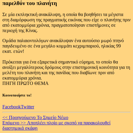
παρελθόν του πλανήτη
Σε μία εκπληκτική ανακάλυψη, η οποία θα βοηθήσει τα μέγιστα
στη διαμόρφωση της πραγματικής εικόνας που είχε ο πλανήτης πριν
από εκατομμύρια χρόνια, πραγματοποίησαν επιστήμονες σε
περιοχή της Κίνας.
Ομάδα παλαιοντολόγων ανακάλυψαν ένα αυτούσιο μωρό πτηνό
παγιδευμένο σε ένα μεγάλο κομμάτι κεχριμπαριού, ηλικίας 99
εκατ. ετών!
Πρόκειται για ένα εξαιρετικά σημαντικό εύρημα, το οποίο θα
ανοίξει μεγαλύτερους δρόμους στην επιστημονική κοινότητα για τη
μελέτη του πλανήτη και της πανίδας που διαβίωνε πριν από
εκατομμύρια χρόνια.
ΠΗΓΗ ΠΡΩΤΟ ΘΕΜΑ
Κοινοποιήστε το!
Facebook
Twitter
Continue
<< Προηγούμενο
Το Σημείο Νέμο
Επόμενο >>
Aποπλέει πλοίο με σκοπό να παρακολουθεί
Reading
διαστημικά σκάφη