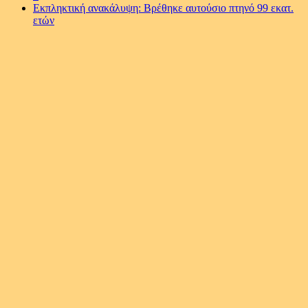
Εκπληκτική ανακάλυψη: Βρέθηκε αυτούσιο πτηνό 99 εκατ.
ετών