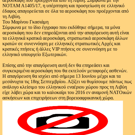
αεροσκάφη που προέρχονται από τη Λιβύη. Σύμφωνα με την
ΝΟΤΑΜ Α1405/17, η υπέρπτηση και προσγείωση σε ελληνικό
έδαφος απαγορεύεται σε όλα τα αεροσκάφη που προέρχονται από
τη Λιβύη.
Του Μαρίνου Γκασιάμη
Σύμφωνα με το ίδιο έγγραφο που εκδόθηκε σήμερα, τα μόνα
αεροσκάφη που δεν επηρεάζονται από την απαγόρευση αυτή είναι
τα ελληνικά κρατικά αεροσκάφη, στρατιωτικά αεροσκάφη άλλων
κρατών σε συνεννόηση με ελληνικές στρατιωτικές Αρχές και
κρατικές πτήσεις ή άλλες VIP πτήσεις σε συνεννόηση με το
ελληνικό υπουργείο Εξωτερικών.
Επίσης από την απαγόρευση αυτή δεν θα επηρεάσει και
συγκεκριμένα αεροσκάφη που θα εκτελούν μεταφορές ασθενών.
Η απαγόρευση θα ισχύει από σήμερα 13 Ιουνίου μέχρι και τα
μεσάνυχτα τις 18ης Σεπτεμβρίου. Αξίζει να θυμίσουμε πάντως πως
ανάλογο κλείσιμο του ελληνικού εναέριου χώρου προς τη Λιβύη
είχε λάβει χώρα και το καλοκαίρι του 2016 εν αναμονή ΝΑΤΟικών
ασκήσεων και επιχειρήσεων στη βορειοαφρικανική χώρα.