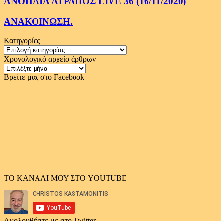
ΑΝΟΠΑΙΑ ΑΤΡΑΠΟΣ LIVE 36 (16/11/2020)
ΑΝΑΚΟΙΝΩΣΗ.
Κατηγορίες
Κατηγορίες
Χρονολογικό αρχείο άρθρων
Χρονολογικό
αρχείο
Βρείτε μας στο Facebook
άρθρων
ΤΟ ΚΑΝΑΛΙ ΜΟΥ ΣΤΟ YOUTUBE
Ακολουθήστε με στο Twitter