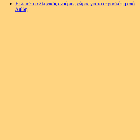
Έκλεισε ο ελληνικός εναέριος χώρος για τα αεροσκάφη από
Λιβύη