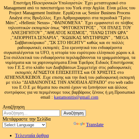
Επιστήμη Ηλεκτρονικών Υπολογιστών. Έχει μεταπτυχιακό στο
Management από το πανεπιστήμιο του Υork στην Αγγλία. Είναι μέλος του
Project Management Institute. Εργάζεται ως Senior Business Process
Analyst στις Βρυξελλες. Εχει Αρθρογραφησει στα περιοδικά “Τρίτο
Μάτι”, «Hellenic Nexus» ,”ΦΑΙΝΟΜΕΝΑ”. Έχει εμφανιστεί σε πλήθος
τηλεοπτικών εκπομπών όπως “ΦΥΓΟΚΕΝΤΡΟΣ” , “ΟΙ ΠΥΛΕΣ ΤΟΥ
ΑΝΕΞΗΓΗΤΟΥ” ,”ΑΘΕΑΤΟΣ ΚΟΣΜΟΣ”, “ΠΑΝΩ ΣΤΗΝ ΩΡΑ”
,”ΑΠΟΡΡΗΤΑ ΣΕΝΑΡΙΑ”, “ΚΩΔΙΚΑΣ ΜΥΣΤΗΡΙΩΝ” , “MEGA
Σαββατοκύριακο” ,”ΣΚ ΣΤΟ HIGHTV” καθώς και σε πολλές
ραδιοφωνικές εκπομπές .Στα ερευνητικά του ενδιαφέροντα
συγκαταλέγονται τα UFO, η ιστορία του ευρύτερου ελληνικού χώρου κ.ά.
Στα συλλεκτικά του ενδιαφέροντα περιλαμβάνονται τα γραμματόσημα, τα
νομίσματα και τα χαρτονομίσματα.Είναι Έφεδρος Ειδικός Επιστήμονας
του Γ.Ε.Σ στο κλάδο των Διαβιβάσεων.Συμμετείχε στις ραδιοφωνικές
εκπομπές ΑΓΝΩΣΤΟΙ ΕΠΙΣΚΕΠΤΕΣ και ΟΙ ΧΡΗΣΤΕΣ στο
ATHENSJUKEBOX .Ειχε επισης και την δική του ραδιοφωνική εκπομπή
με τίτλο “ΔΙΑΒΑΙΝΟΝΤΑΣ ΤΗΝ ΑΝΟΠΑΙΑ ΑΤΡΑΠΟ” στο web radio
του Ε.Ο.Ε με θέματα που σκοπό έχουν να ξυπνήσουν και άλλους
συντρόφους για να περιμένουμε τους βαρβάρους ξένους ή μη.Προσωπικό
email :
kastamonitis@gmail.com
Αναζήτηση
Αναζήτηση
για:
Μετάφραστε την Σελίδα
Powered by
Translate
Τελευταία άρθρα