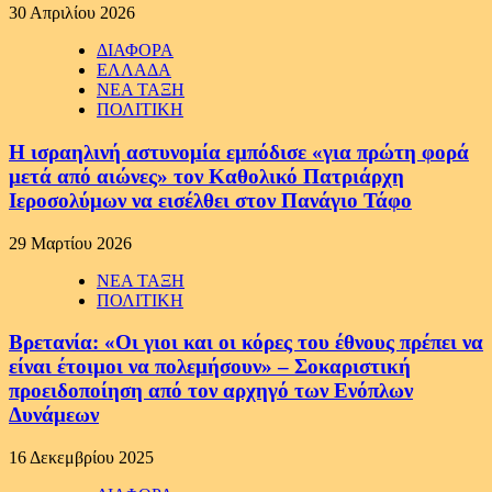
30 Απριλίου 2026
ΔΙΑΦΟΡΑ
ΕΛΛΑΔΑ
ΝΕΑ ΤΑΞΗ
ΠΟΛΙΤΙΚΗ
Η ισραηλινή αστυνομία εμπόδισε «για πρώτη φορά
μετά από αιώνες» τον Καθολικό Πατριάρχη
Ιεροσολύμων να εισέλθει στον Πανάγιο Τάφο
29 Μαρτίου 2026
ΝΕΑ ΤΑΞΗ
ΠΟΛΙΤΙΚΗ
Βρετανία: «Οι γιοι και οι κόρες του έθνους πρέπει να
είναι έτοιμοι να πολεμήσουν» – Σοκαριστική
προειδοποίηση από τον αρχηγό των Ενόπλων
Δυνάμεων
16 Δεκεμβρίου 2025