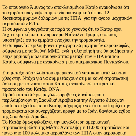
Το υπουργείο Άμυνας του αποκλεισμένου Κατάρ ανακοίνωσε ότι
το εμιράτο υπέγραψε συμφωνία οικονομικού ύψους 12
δισεκατομμυρίων δολαρίων με τις ΗΠΑ, για την αγορά μαχητικών
αεροσκαφών F-15.
Η συμφωνία υπογράφτηκε παρά το γεγονός ότι το Κατάρ έχει
δεχτεί κριτική από τον πρόεδρο Ντόναλντ Τραμπ, ο οποίος
υποστήριξε ότι το εμιράτο ενισχύει την τρομοκρατία.
Η συμφωνία περιλαμβάνει την αγορά 36 μαχητικών αεροσκαφών,
σύμφωνα με τα διεθνή ΜΜΕ, ενώ η υλοποίησή της θα αυξήσει την
επιχειρησιακή διαλειτουργικότητα μεταξύ των ΗΠΑ και του
Κατάρ, σύμφωνα με ανακοίνωση του αμερικανικού Πενταγώνου.
Στο μεταξύ σύο πλοία του αμερικανικού ναυτικού κατέπλευσαν
χθες στην Ντόχα για να συμμετάσχουν σε μια κοινή στρατιωτική
άσκηση με το ναυτικό του Κατάρ, ανακοίνωσε το κρατικό
πρακτορείο του Κατάρ, QNA.
Πρόσφατα τέσσερις μεγάλες αραβικές δυνάμεις που
περιλαμβάνουν τη Σαουδική Αραβία και την Αίγυπτο διέκοψαν
επίσημες σχέσεις με το Κατάρ, ισχυριζόμενες ότι υποστηρίζει την
τρομοκρατία και συνεργάζεται κρυφά με το Ιράν, θανάσιμο εχθρό
της Σαουδικής Αραβίας.
Το Κατάρ όμως φιλοξενεί την μεγαλύτερη αμερικανική
στρατιωτική βάση της Μέσης Ανατολής με 11.000 στρατιώτες και
πάνω από 100 πολεμικά αεροπλάνα των ΗΠΑ στην αεροπορική