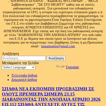
,”ΑΠΟΡΡΗΤΑ ΣΕΝΑΡΙΑ”, “ΚΩΔΙΚΑΣ ΜΥΣΤΗΡΙΩΝ” , “MEGA
Σαββατοκύριακο” ,”ΣΚ ΣΤΟ HIGHTV” καθώς και σε πολλές
ραδιοφωνικές εκπομπές .Στα ερευνητικά του ενδιαφέροντα
συγκαταλέγονται τα UFO, η ιστορία του ευρύτερου ελληνικού χώρου κ.ά.
Στα συλλεκτικά του ενδιαφέροντα περιλαμβάνονται τα γραμματόσημα, τα
νομίσματα και τα χαρτονομίσματα.Είναι Έφεδρος Ειδικός Επιστήμονας
του Γ.Ε.Σ στο κλάδο των Διαβιβάσεων.Συμμετείχε στις ραδιοφωνικές
εκπομπές ΑΓΝΩΣΤΟΙ ΕΠΙΣΚΕΠΤΕΣ και ΟΙ ΧΡΗΣΤΕΣ στο
ATHENSJUKEBOX .Ειχε επισης και την δική του ραδιοφωνική εκπομπή
με τίτλο “ΔΙΑΒΑΙΝΟΝΤΑΣ ΤΗΝ ΑΝΟΠΑΙΑ ΑΤΡΑΠΟ” στο web radio
του Ε.Ο.Ε με θέματα που σκοπό έχουν να ξυπνήσουν και άλλους
συντρόφους για να περιμένουμε τους βαρβάρους ξένους ή μη.Προσωπικό
email :
kastamonitis@gmail.com
Αναζήτηση
Αναζήτηση
για:
Μετάφραστε την Σελίδα
Powered by
Translate
Τελευταία άρθρα
Δημοφιλή άρθρα
ΣΠΑΘΑ ΝΕΑ ΕΚΠΟΜΠΗ ΠΡΟΣΒΑΣΙΜΗ ΣΕ
ΟΛΟΥΣ ΠΡΕΜΙΕΡΑ ΣΗΜΕΡΑ 23.15
ΔΙΑΒΑΙΝΟΝΤΑΣ ΤΗΝ ΑΝΟΠΑΙΑ ΑΤΡΑΠΟ 2026
ΕΠ.112 ΣΠΑΘΑ ΑΝΤΕΧΕΤΕ ΑΥΤΕΣ ΤΙΣ