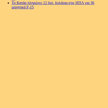
Το Κατάρ πληρώνει 12 δισ. δολάρια στις ΗΠΑ για 36
μαχητικά F-15