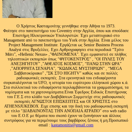
Ο Χρήστος Κασταμονίτης γεννήθηκε στην Αθήνα το 1973.
Φοίτησε στο πανεπιστήμιο του Coventry στην Αγγλία, όπου και σπούδασε
Επιστήμη Ηλεκτρονικών Υπολογιστών. Έχει μεταπτυχιακό στο
Management από το πανεπιστήμιο του Υork στην Αγγλία. Είναι μέλος του
Project Management Institute. Εργάζεται ως Senior Business Process
Analyst στις Βρυξελλες. Εχει Αρθρογραφησει στα περιοδικά “Τρίτο
Μάτι”, «Hellenic Nexus» ,”ΦΑΙΝΟΜΕΝΑ”. Έχει εμφανιστεί σε πλήθος
τηλεοπτικών εκπομπών όπως “ΦΥΓΟΚΕΝΤΡΟΣ” , “ΟΙ ΠΥΛΕΣ ΤΟΥ
ΑΝΕΞΗΓΗΤΟΥ” ,”ΑΘΕΑΤΟΣ ΚΟΣΜΟΣ”, “ΠΑΝΩ ΣΤΗΝ ΩΡΑ”
,”ΑΠΟΡΡΗΤΑ ΣΕΝΑΡΙΑ”, “ΚΩΔΙΚΑΣ ΜΥΣΤΗΡΙΩΝ” , “MEGA
Σαββατοκύριακο” ,”ΣΚ ΣΤΟ HIGHTV” καθώς και σε πολλές
ραδιοφωνικές εκπομπές .Στα ερευνητικά του ενδιαφέροντα
συγκαταλέγονται τα UFO, η ιστορία του ευρύτερου ελληνικού χώρου κ.ά.
Στα συλλεκτικά του ενδιαφέροντα περιλαμβάνονται τα γραμματόσημα, τα
νομίσματα και τα χαρτονομίσματα.Είναι Έφεδρος Ειδικός Επιστήμονας
του Γ.Ε.Σ στο κλάδο των Διαβιβάσεων.Συμμετείχε στις ραδιοφωνικές
εκπομπές ΑΓΝΩΣΤΟΙ ΕΠΙΣΚΕΠΤΕΣ και ΟΙ ΧΡΗΣΤΕΣ στο
ATHENSJUKEBOX .Ειχε επισης και την δική του ραδιοφωνική εκπομπή
με τίτλο “ΔΙΑΒΑΙΝΟΝΤΑΣ ΤΗΝ ΑΝΟΠΑΙΑ ΑΤΡΑΠΟ” στο web radio
του Ε.Ο.Ε με θέματα που σκοπό έχουν να ξυπνήσουν και άλλους
συντρόφους για να περιμένουμε τους βαρβάρους ξένους ή μη.Προσωπικό
email :
kastamonitis@gmail.com