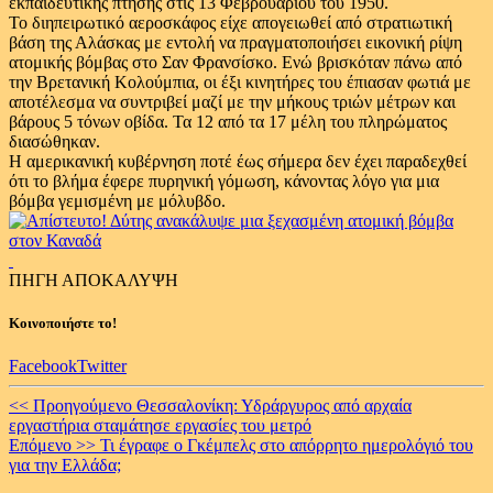
εκπαιδευτικής πτήσης στις 13 Φεβρουαρίου του 1950.
Το διηπειρωτικό αεροσκάφος είχε απογειωθεί από στρατιωτική
βάση της Αλάσκας με εντολή να πραγματοποιήσει εικονική ρίψη
ατομικής βόμβας στο Σαν Φρανσίσκο. Ενώ βρισκόταν πάνω από
την Βρετανική Κολούμπια, οι έξι κινητήρες του έπιασαν φωτιά με
αποτέλεσμα να συντριβεί μαζί με την μήκους τριών μέτρων και
βάρους 5 τόνων οβίδα. Τα 12 από τα 17 μέλη του πληρώματος
διασώθηκαν.
Η αμερικανική κυβέρνηση ποτέ έως σήμερα δεν έχει παραδεχθεί
ότι το βλήμα έφερε πυρηνική γόμωση, κάνοντας λόγο για μια
βόμβα γεμισμένη με μόλυβδο.
ΠΗΓΗ ΑΠΟΚΑΛΥΨΗ
Κοινοποιήστε το!
Facebook
Twitter
Continue
<< Προηγούμενο
Θεσσαλονίκη: Υδράργυρος από αρχαία
εργαστήρια σταμάτησε εργασίες του μετρό
Reading
Επόμενο >>
Τι έγραφε ο Γκέμπελς στο απόρρητο ημερολόγιό του
για την Ελλάδα;