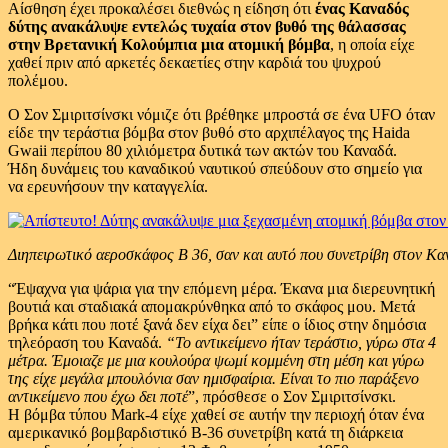
Αίσθηση έχει προκαλέσει διεθνώς η είδηση ότι
ένας Καναδός
δύτης ανακάλυψε εντελώς τυχαία στον βυθό της θάλασσας
στην Βρετανική Κολούμπια μια ατομική βόμβα
, η οποία είχε
χαθεί πριν από αρκετές δεκαετίες στην καρδιά του ψυχρού
πολέμου.
Ο Σον Σμιριτσίνσκι νόμιζε ότι βρέθηκε μπροστά σε ένα UFO όταν
είδε την τεράστια βόμβα στον βυθό στο αρχιπέλαγος της Haida
Gwaii περίπου 80 χιλιόμετρα δυτικά των ακτών του Καναδά.
Ήδη δυνάμεις του καναδικού ναυτικού σπεύδουν στο σημείο για
να ερευνήσουν την καταγγελία.
Διηπειρωτικό αεροσκάφος B 36, σαν και αυτό που συνετρίβη στον Κα
“Έψαχνα για ψάρια για την επόμενη μέρα. Έκανα μια διερευνητική
βουτιά και σταδιακά απομακρύνθηκα από το σκάφος μου. Μετά
βρήκα κάτι που ποτέ ξανά δεν είχα δει” είπε ο ίδιος στην δημόσια
τηλεόραση του Καναδά.
“Το αντικείμενο ήταν τεράστιο, γύρω στα 4
μέτρα. Έμοιαζε με μια κουλούρα ψωμί κομμένη στη μέση και γύρω
της είχε μεγάλα μπουλόνια σαν ημισφαίρια. Είναι το πιο παράξενο
αντικείμενο που έχω δει ποτέ
”, πρόσθεσε ο Σον Σμιριτσίνσκι.
Η βόμβα τύπου Mark-4 είχε χαθεί σε αυτήν την περιοχή όταν ένα
αμερικανικό βομβαρδιστικό B-36 συνετρίβη κατά τη διάρκεια