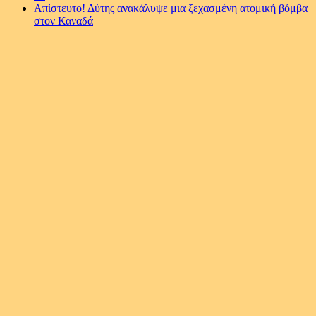
Απίστευτο! Δύτης ανακάλυψε μια ξεχασμένη ατομική βόμβα
στον Καναδά