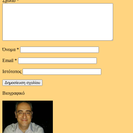
Σχόλιο
*
Όνομα
*
Email
*
Ιστότοπος
Βιογραφικό