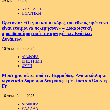
29 Μαρτίου 2026
ΝΕΑ ΤΑΞΗ
ΠΟΛΙΤΙΚΗ
Βρετανία: «Οι γιοι και οι κόρες του έθνους πρέπει να
είναι έτοιμοι να πολεμήσουν» – Σοκαριστική
προειδοποίηση από τον αρχηγό των Ενόπλων
Δυνάμεων
16 Δεκεμβρίου 2025
ΔΙΑΦΟΡΑ
ΕΠΙΣΤΗΜΗ
ΦΥΣΗ
Μυστήριο κάτω από τις Βερμούδες: Ανακαλύφθηκε
γιγαντιαία δομή που δεν μοιάζει με τίποτα άλλο στη
Γη
16 Δεκεμβρίου 2025
ΔΙΑΦΟΡΑ
ΕΛΛΑΔΑ