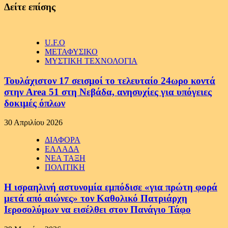
Δείτε επίσης
U.F.O
ΜΕΤΑΦΥΣΙΚΟ
ΜΥΣΤΙΚΗ ΤΕΧΝΟΛΟΓΙΑ
Τουλάχιστον 17 σεισμοί το τελευταίο 24ωρο κοντά
στην Area 51 στη Νεβάδα, ανησυχίες για υπόγειες
δοκιμές όπλων
30 Απριλίου 2026
ΔΙΑΦΟΡΑ
ΕΛΛΑΔΑ
ΝΕΑ ΤΑΞΗ
ΠΟΛΙΤΙΚΗ
Η ισραηλινή αστυνομία εμπόδισε «για πρώτη φορά
μετά από αιώνες» τον Καθολικό Πατριάρχη
Ιεροσολύμων να εισέλθει στον Πανάγιο Τάφο