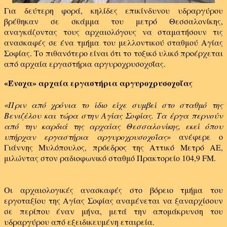
Για δεύτερη φορά, κηλίδες επικίνδυνου υδραργύρου
βρέθηκαν σε σκάμμα του μετρό Θεσσαλονίκης,
αναγκάζοντας τους αρχαιολόγους να σταματήσουν τις
ανασκαφές σε ένα τμήμα του μελλοντικού σταθμού Αγίας
Σοφίας. Το πιθανότερο είναι ότι το τοξικό υλικό προέρχεται
από αρχαία εργαστήρια αργυροχρυσοχοΐας.
«Ένοχα» αρχαία εργαστήρια αργυροχρυσοχοΐας
«Πριν από χρόνια το ίδιο είχε συμβεί στο σταθμό της
Βενιζέλου και τώρα στην Αγίας Σοφίας. Τα έργα περνούν
από την καρδιά της αρχαίας Θεσσαλονίκης, εκεί όπου
υπήρχαν εργαστήρια αργυροχρυσοχοΐας»
ανέφερε ο
Γιάννης Μυλόπουλος, πρόεδρος της Αττικό Μετρό ΑΕ,
μιλώντας στον ραδιοφωνικό σταθμό Πρακτορείο 104,9 FM.
Οι αρχαιολογικές ανασκαφές στο βόρειο τμήμα του
εργοταξίου της Αγίας Σοφίας αναμένεται να ξαναρχίσουν
σε περίπου έναν μήνα, μετά την απομάκρυνση του
υδραργύρου από εξειδικευμένη εταιρεία.