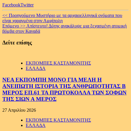
Facebook
Twitter
Continue
<< Προηγούμενο
Μυστήριο με τα αρχαιοελληνικά ονόματα που
είναι χαραγμένα στην Αμφίπολη
Reading
Επόμενο >>
Απίστευτο! Δύτης ανακάλυψε μια ξεχασμένη ατομική
βόμβα στον Καναδά
Δείτε επίσης
ΕΚΠΟΜΠΕΣ ΚΑΣΤΑΜΟΝΙΤΗΣ
ΕΛΛΑΔΑ
ΝΕΑ ΕΚΠΟΜΠΗ ΜΟΝΟ ΓΙΑ ΜΕΛΗ Η
ΑΝΕΙΠΩΤΗ ΙΣΤΟΡΙΑ ΤΗΣ ΑΝΘΡΩΠΟΤΗΤΑΣ Β
ΜΕΡΟΣ ΕΠ.61 ΤΑ ΠΡΩΤΟΚΟΛΛΑ ΤΩΝ ΣΟΦΩΝ
ΤΗΣ ΣΙΩΝ Α ΜΕΡΟΣ
27 Απριλίου 2026
ΕΚΠΟΜΠΕΣ ΚΑΣΤΑΜΟΝΙΤΗΣ
ΕΛΛΑΔΑ