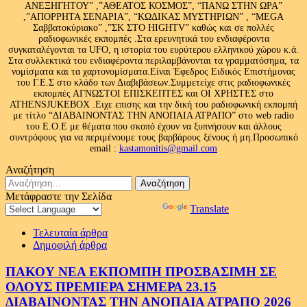
ΑΝΕΞΗΓΗΤΟΥ” ,”ΑΘΕΑΤΟΣ ΚΟΣΜΟΣ”, “ΠΑΝΩ ΣΤΗΝ ΩΡΑ”
,”ΑΠΟΡΡΗΤΑ ΣΕΝΑΡΙΑ”, “ΚΩΔΙΚΑΣ ΜΥΣΤΗΡΙΩΝ” , “MEGA
Σαββατοκύριακο” ,”ΣΚ ΣΤΟ HIGHTV” καθώς και σε πολλές
ραδιοφωνικές εκπομπές .Στα ερευνητικά του ενδιαφέροντα
συγκαταλέγονται τα UFO, η ιστορία του ευρύτερου ελληνικού χώρου κ.ά.
Στα συλλεκτικά του ενδιαφέροντα περιλαμβάνονται τα γραμματόσημα, τα
νομίσματα και τα χαρτονομίσματα.Είναι Έφεδρος Ειδικός Επιστήμονας
του Γ.Ε.Σ στο κλάδο των Διαβιβάσεων.Συμμετείχε στις ραδιοφωνικές
εκπομπές ΑΓΝΩΣΤΟΙ ΕΠΙΣΚΕΠΤΕΣ και ΟΙ ΧΡΗΣΤΕΣ στο
ATHENSJUKEBOX .Ειχε επισης και την δική του ραδιοφωνική εκπομπή
με τίτλο “ΔΙΑΒΑΙΝΟΝΤΑΣ ΤΗΝ ΑΝΟΠΑΙΑ ΑΤΡΑΠΟ” στο web radio
του Ε.Ο.Ε με θέματα που σκοπό έχουν να ξυπνήσουν και άλλους
συντρόφους για να περιμένουμε τους βαρβάρους ξένους ή μη.Προσωπικό
email :
kastamonitis@gmail.com
Αναζήτηση
Αναζήτηση
για:
Μετάφραστε την Σελίδα
Powered by
Translate
Τελευταία άρθρα
Δημοφιλή άρθρα
ΠΑΚΟΥ ΝΕΑ ΕΚΠΟΜΠΗ ΠΡΟΣΒΑΣΙΜΗ ΣΕ
ΟΛΟΥΣ ΠΡΕΜΙΕΡΑ ΣΗΜΕΡΑ 23.15
ΔΙΑΒΑΙΝΟΝΤΑΣ ΤΗΝ ΑΝΟΠΑΙΑ ΑΤΡΑΠΟ 2026