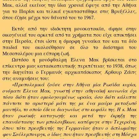
Μακ, αλλά εκείνος την ίδια χρονιά έφυγε από την Αθήνα
για το Παρίσι και τελικά εγκαταστάθηκε στις Βρυξέλλες,
όπου έζησε μέχρι τον θάνατό του το 1967.
Εκτός από την ιδιόκτητη μονοκατοικία, άφησε στην
οικογένειά του αρκετά από τα χρήματα που είχε αποκτήσει
στην Περσία, έτσι ώστε η όμορφη γυναίκα του και τα δύο
παιδιά του ακολούθησαν σε όλο το διάστημα του
Μεσοπολέμου μια εύπορη ζωή.
Ωστόσο η μονόφθαλμη Έλενα Μακ βρίσκεται στο
επίκεντρο μιας κατασκοπευτικής περιπέτειας το 1938, όπως
την διηγείται ο Γερμανός αρχικατάσκοπος Άρθουρ Ζάιτς
στις αναμνήσεις του:
«Προπολεμικά ζούσε στην Αθήνα μία Ρωσίδα κυρία,
ονόματι Έλενα Μακ, γνωστή στην αθηναϊκή κοινωνία όχι
τόσο διότι ήταν ομολογουμένως ωραία, όσο διότι κάλυπτε
πάντοτε το αριστερό μάτι της με ένα μαύρο μεταξωτό
μαντήλι, το οποίο έδενε διαγωνίως στο κεφάλι της. Η κ. Μακ
ήταν ρωσικής καταγωγής και μετά την έκρηξη της
επανάστασης των μπολσεβίκων, κατέφυγε στην Τεχεράνη,
όπου τότε πρεσβευτής της Γερμανίας ήταν ο διπλωμάτης
φον Σούλεμπουργκ, ο ίδιος που ήταν πρεσβευτής στη Μόσχα