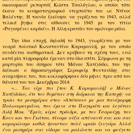
οικονομικού ρεπορτάζ Κώστα Τσαλόγλου, ο οποίος τότε
έκανε το κινηματογραφικό ντεμπούτο του ως Ντίνος
Βαλέντης. Η ταινία ξεκίνησε να γυρίζεται το 1943, αλλά
τελικά βγήκε στις αίθουσες το 1945 με τον τίτλο
«Ραγισμένες καρδιές». Η Λίλη κρατάει τον ομώνυμο ρόλο.
Την ίδια εποχή, δηλαδή το 1943, γνωρίζεται με τον
νεαρό πολιτικό Κωνσταντίνο Καραμανλή, με τον οποίο
συνδέεται αισθηματικά. Δεν κρύβουν τη σχέση τους, ενώ
κατά μία πληροφορία έμεναν στο ίδιο σπίτι. Σύμφωνα με τη
μαρτυρία του άσημου τότε Μάνου Χατζιδάκι, που την
διέσωσε ο δημοσιογράφος Σεραφείμ Φυντανίδης στις
αναμνήσεις του, που κυκλοφόρησαν δύο μήνες πριν από τον
θάνατό του τον Δεκέμβριο 2014:
«… Του είχε πει [του Κ. Καραμανλή] ο Μάνος
Χατζιδάκις, ότι τον θυμόταν στη διάρκεια της Κατοχής να
τρώει τα μεσημέρια στου «Απότσου» με μια πανέμορφη
Πολωνορουμάνα, που έμενε στο Παγκράτι και λεγόταν
Λιλή Μακ. “Εμείς, κύριε πρόεδρε, με τον Τσαρούχη, τον
Κουν και τον Γκάτσο, πίναμε ούζα απέναντί σας και σας
καμαρώναμε καθώς ήσασταν πολύ ωραίο ζευγάρι. Αλλά
ένα μεσημέρι σας είδαμε να μαλώνετε και να φεύγετε