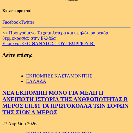
Κοινοποιήστε το!
Facebook
Twitter
Continue
<< Προηγούμενο
Τα χαμηλότερα και υψηλότερα ρεκόρ
θερμοκρασίας στην Ελλάδα
Reading
Επόμενο >>
Ο ΘΑΝΑΤΟΣ ΤΟΥ ΓΕΩΡΓΙΟΥ Β΄
Δείτε επίσης
ΕΚΠΟΜΠΕΣ ΚΑΣΤΑΜΟΝΙΤΗΣ
ΕΛΛΑΔΑ
ΝΕΑ ΕΚΠΟΜΠΗ ΜΟΝΟ ΓΙΑ ΜΕΛΗ Η
ΑΝΕΙΠΩΤΗ ΙΣΤΟΡΙΑ ΤΗΣ ΑΝΘΡΩΠΟΤΗΤΑΣ Β
ΜΕΡΟΣ ΕΠ.61 ΤΑ ΠΡΩΤΟΚΟΛΛΑ ΤΩΝ ΣΟΦΩΝ
ΤΗΣ ΣΙΩΝ Α ΜΕΡΟΣ
27 Απριλίου 2026