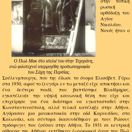
στην τοπική
ρωσική
ορθόδοξη του
Αγίου
Νικολάου.
Νονός ήταν ο
O Πωλ Μακ στο ατελιέ του στην Τεχεράνη,
ενώ φιλοτεχνεί υπερμεγέθη προσωπογραφία
του Σάχη της Περσίας.
Σούλενμπουργκ, που της έδωσε το όνομα Ελισάβετ. Γύρω
στα 1930, αφού το ζευγάρι εν τω μεταξύ είχε αποκτήσει και
ένα δεύτερο παιδί, που βαπτίστηκε Βλαδίμηρος,
εγκατέλειψε την υψηλή κοινωνική θέση που είχε και
επιχείρησε για ένα διάστημα να εγκατασταθεί στην
Κωνσταντινούπολη, αλλά τελικά κατέληξε στην Αθήνα.
Αγόρασαν μια μονοκατοικία στην οδό Καρνεάδου, στο
Κολωνάκι, και σύντομα διασυνδέθηκαν με τους Ρώσους
πρόσφυγες που ζούσαν στην Αθήνα. Το 1931 σε κεντρική
αίθουσα της Αθήνας εκτέθηκαν ζωγραφικά έργα του Πωλ