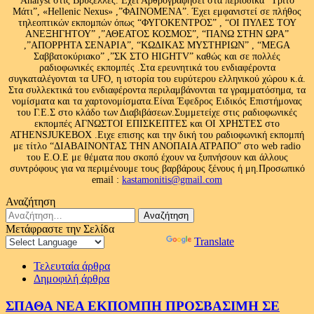
Analyst στις Βρυξελλες. Εχει Αρθρογραφησει στα περιοδικά “Τρίτο
Μάτι”, «Hellenic Nexus» ,”ΦΑΙΝΟΜΕΝΑ”. Έχει εμφανιστεί σε πλήθος
τηλεοπτικών εκπομπών όπως “ΦΥΓΟΚΕΝΤΡΟΣ” , “ΟΙ ΠΥΛΕΣ ΤΟΥ
ΑΝΕΞΗΓΗΤΟΥ” ,”ΑΘΕΑΤΟΣ ΚΟΣΜΟΣ”, “ΠΑΝΩ ΣΤΗΝ ΩΡΑ”
,”ΑΠΟΡΡΗΤΑ ΣΕΝΑΡΙΑ”, “ΚΩΔΙΚΑΣ ΜΥΣΤΗΡΙΩΝ” , “MEGA
Σαββατοκύριακο” ,”ΣΚ ΣΤΟ HIGHTV” καθώς και σε πολλές
ραδιοφωνικές εκπομπές .Στα ερευνητικά του ενδιαφέροντα
συγκαταλέγονται τα UFO, η ιστορία του ευρύτερου ελληνικού χώρου κ.ά.
Στα συλλεκτικά του ενδιαφέροντα περιλαμβάνονται τα γραμματόσημα, τα
νομίσματα και τα χαρτονομίσματα.Είναι Έφεδρος Ειδικός Επιστήμονας
του Γ.Ε.Σ στο κλάδο των Διαβιβάσεων.Συμμετείχε στις ραδιοφωνικές
εκπομπές ΑΓΝΩΣΤΟΙ ΕΠΙΣΚΕΠΤΕΣ και ΟΙ ΧΡΗΣΤΕΣ στο
ATHENSJUKEBOX .Ειχε επισης και την δική του ραδιοφωνική εκπομπή
με τίτλο “ΔΙΑΒΑΙΝΟΝΤΑΣ ΤΗΝ ΑΝΟΠΑΙΑ ΑΤΡΑΠΟ” στο web radio
του Ε.Ο.Ε με θέματα που σκοπό έχουν να ξυπνήσουν και άλλους
συντρόφους για να περιμένουμε τους βαρβάρους ξένους ή μη.Προσωπικό
email :
kastamonitis@gmail.com
Αναζήτηση
Αναζήτηση
για:
Μετάφραστε την Σελίδα
Powered by
Translate
Τελευταία άρθρα
Δημοφιλή άρθρα
ΣΠΑΘΑ ΝΕΑ ΕΚΠΟΜΠΗ ΠΡΟΣΒΑΣΙΜΗ ΣΕ