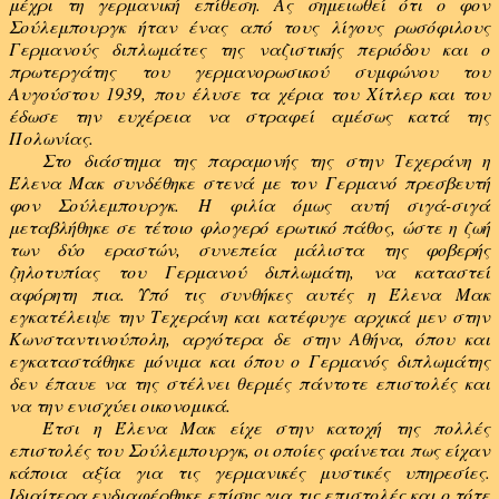
μέχρι τη γερμανική επίθεση. Ας σημειωθεί ότι ο φον
Σούλεμπουργκ ήταν ένας από τους λίγους ρωσόφιλους
Γερμανούς διπλωμάτες της ναζιστικής περιόδου και ο
πρωτεργάτης του γερμανορωσικού συμφώνου του
Αυγούστου 1939, που έλυσε τα χέρια του Χίτλερ και του
έδωσε την ευχέρεια να στραφεί αμέσως κατά της
Πολωνίας.
Στο διάστημα της παραμονής της στην Τεχεράνη η
Έλενα Μακ συνδέθηκε στενά με τον Γερμανό πρεσβευτή
φον Σούλεμπουργκ. Η φιλία όμως αυτή σιγά-σιγά
μεταβλήθηκε σε τέτοιο φλογερό ερωτικό πάθος, ώστε η ζωή
των δύο εραστών, συνεπεία μάλιστα της φοβερής
ζηλοτυπίας του Γερμανού διπλωμάτη, να καταστεί
αφόρητη πια. Υπό τις συνθήκες αυτές η Έλενα Μακ
εγκατέλειψε την Τεχεράνη και κατέφυγε αρχικά μεν στην
Κωνσταντινούπολη, αργότερα δε στην Αθήνα, όπου και
εγκαταστάθηκε μόνιμα και όπου ο Γερμανός διπλωμάτης
δεν έπαυε να της στέλνει θερμές πάντοτε επιστολές και
να την ενισχύει οικονομικά.
Έτσι η Έλενα Μακ είχε στην κατοχή της πολλές
επιστολές του Σούλεμπουργκ, οι οποίες φαίνεται πως είχαν
κάποια αξία για τις γερμανικές μυστικές υπηρεσίες.
Ιδιαίτερα ενδιαφέρθηκε επίσης για τις επιστολές και ο τότε