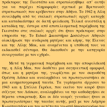
πράκτορας της Γκεστάπο και στρατολογήθηκε απ’ αυτήν
για να παρέχει πληροφορίες σχετικά με Βρετανούς
στρατιωτικούς που κρύβονταν στην Αθήνα. Το 1942 η Λίλη
συνελήφθη από τις ιταλικές στρατιωτικές αρχές κατοχής
και καταδικάστηκε σε διετή φυλάκιση. Τελικά ανεστάλη η
καταδίκη της, ύστερα από αποτελεσματική παρέμβαση της
Γκεστάπο στις ιταλικές αρχές ότι ήταν πράκτορας στην
υπηρεσία της. Το Ειδικό Δικαστήριο Δοσιλόγων Αθηνών
ολοκλήρωσε την ανάκριση μητέρας και κόρης, της Έλενας
και της Λίλης Μακ, και αναμένεται η υπόθεσή τους να
εκδικασθεί σύντομα. Θα δικασθούν με την κατηγορία
συνεργασίας με τον εχθρό».
Μετά τη γερμανική παρέμβαση και την αποφυλάκισή
της, η Λίλη Μακ, που διαθέτει μια σαγηνευτική ομορφιά,
όπως και η μητέρα της, γνωρίζεται με τον σκηνοθέτη
Ορέστη Λάσκο και αναλαμβάνει να πρωταγωνιστήσει σε
μια κινηματογραφική ταινία. Τα γυρίσματα άρχισαν το
1943 και η Στέλλα Γκρέκα, που εκείνο τον καιρό ήταν
σύζυγος του Λάσκου, αναλαμβάνει να την καθοδηγήσει σε
θέματα υποκριτικής. Και οι δύο νεαρές γυναίκες ήταν οι
πρωταγωνίστριες της ταινίας αυτής, μαζί με τον Λάμπρο
Κωνσταντάρα και τον μετέπειτα γνωστό δημοσιογράφο του