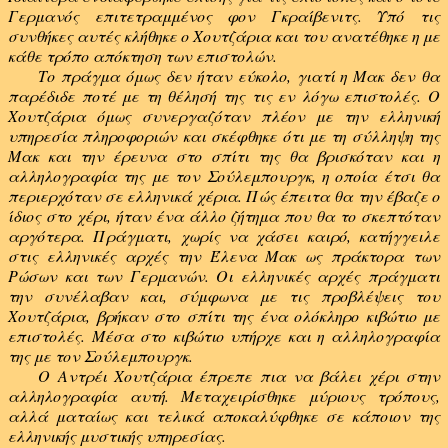
Γερμανός επιτετραμμένος φον Γκραίβενιτς. Υπό τις
συνθήκες αυτές κλήθηκε ο Χουτζάρια και του ανατέθηκε η με
κάθε τρόπο απόκτηση των επιστολών.
Το πράγμα όμως δεν ήταν εύκολο, γιατί η Μακ δεν θα
παρέδιδε ποτέ με τη θέλησή της τις εν λόγω επιστολές. Ο
Χουτζάρια όμως συνεργαζόταν πλέον με την ελληνική
υπηρεσία πληροφοριών και σκέφθηκε ότι με τη σύλληψη της
Μακ και την έρευνα στο σπίτι της θα βρισκόταν και η
αλληλογραφία της με τον Σούλεμπουργκ, η οποία έτσι θα
περιερχόταν σε ελληνικά χέρια. Πώς έπειτα θα την έβαζε ο
ίδιος στο χέρι, ήταν ένα άλλο ζήτημα που θα το σκεπτόταν
αργότερα. Πράγματι, χωρίς να χάσει καιρό, κατήγγειλε
στις ελληνικές αρχές την Έλενα Μακ ως πράκτορα των
Ρώσων και των Γερμανών. Οι ελληνικές αρχές πράγματι
την συνέλαβαν και, σύμφωνα με τις προβλέψεις του
Χουτζάρια, βρήκαν στο σπίτι της ένα ολόκληρο κιβώτιο με
επιστολές. Μέσα στο κιβώτιο υπήρχε και η αλληλογραφία
της με τον Σούλεμπουργκ.
Ο Αντρέι Χουτζάρια έπρεπε πια να βάλει χέρι στην
αλληλογραφία αυτή. Μεταχειρίσθηκε μύριους τρόπους,
αλλά ματαίως και τελικά αποκαλύφθηκε σε κάποιον της
ελληνικής μυστικής υπηρεσίας.