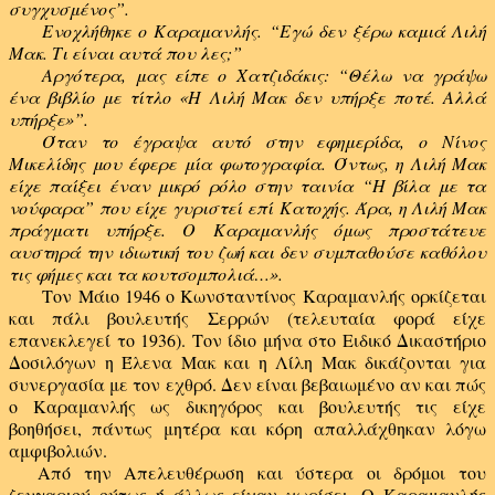
συγχυσμένος”.
Ενοχλήθηκε ο Καραμανλής. “Εγώ δεν ξέρω καμιά Λιλή
Μακ. Τι είναι αυτά που λες;”
Αργότερα, μας είπε ο Χατζιδάκις: “Θέλω να γράψω
ένα βιβλίο με τίτλο «Η Λιλή Μακ δεν υπήρξε ποτέ. Αλλά
υπήρξε»”.
Όταν το έγραψα αυτό στην εφημερίδα, ο Νίνος
Μικελίδης μου έφερε μία φωτογραφία. Όντως, η Λιλή Μακ
είχε παίξει έναν μικρό ρόλο στην ταινία “Η βίλα με τα
νούφαρα” που είχε γυριστεί επί Κατοχής. Άρα, η Λιλή Μακ
πράγματι υπήρξε. Ο Καραμανλής όμως προστάτευε
αυστηρά την ιδιωτική του ζωή και δεν συμπαθούσε καθόλου
τις φήμες και τα κουτσομπολιά…».
Τον Μάιο 1946 ο Κωνσταντίνος Καραμανλής ορκίζεται
και πάλι βουλευτής Σερρών (τελευταία φορά είχε
επανεκλεγεί το 1936). Τον ίδιο μήνα στο Ειδικό Δικαστήριο
Δοσιλόγων η Έλενα Μακ και η Λίλη Μακ δικάζονται για
συνεργασία με τον εχθρό. Δεν είναι βεβαιωμένο αν και πώς
ο Καραμανλής ως δικηγόρος και βουλευτής τις είχε
βοηθήσει, πάντως μητέρα και κόρη απαλλάχθηκαν λόγω
αμφιβολιών.
Από την Απελευθέρωση και ύστερα οι δρόμοι του
ζευγαριού ούτως ή άλλως είχαν χωρίσει. Ο Καραμανλής