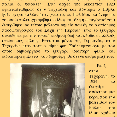
παλιά οι πειρατές.. Στις αρχές της δεκαετίας 1920
εγκαταστάθηκαν στην Τεχεράνη και σύντομα ο Πάβλε
Ιβάνωφ (που πλέον ήταν γνωστός ως Πωλ Μακ, επώνυμο με
το οποίο πολιτογραφήθηκε ο ίδιος και όλη η οικογένειά του)
διακρίθηκε, σε τέτοιο μάλιστα σημείο που έγινε ο επίσημος
προσωπογράφος του Σάχη της Περσίας, ενώ το ζευγάρι
συνδέθηκε με την τοπική κοσμική ζωή και κέρδισε πολλούς
επώνυμους φίλους. Επιτετραμμένος της Γερμανίας στην
Τεχεράνη ήταν τότε ο κόμης φον Σούλενμπουργκ, με τον
οποίο δημιούργησε το ζευγάρι ιδιαίτερη φιλία και
ειδικότερα η Έλενα, που δημιούργησε στενό δεσμό μαζί του.
Εκεί,
στην
Τεχεράνη, το
1924 το
ζευγάρι
απέκτησε μια
κόρη, που την
βάπτισαν τον
Ιούλιο του
ίδιου χρόνου