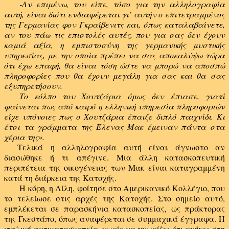
-Αν επιμένω, του είπε, τόσο για την αλληλογραφία
αυτή, είναι διότι ενδιαφέρεται γι’ αυτήν ο επιτετραμμένος
της Γερμανίας φον Γκραίβενιτς και, όπως καταλαβαίνετε,
αν του πάω τις επιστολές αυτές, που για σας δεν έχουν
καμιά αξία, η εμπιστοσύνη της γερμανικής μυστικής
υπηρεσίας, με την οποία πρέπει να σας αποκαλύψω τώρα
ότι έχω επαφή, θα είναι τόση ώστε να μπορώ να αποσπώ
πληροφορίες που θα έχουν μεγάλη για σας και θα σας
εξυπηρετήσουν.
Το κόλπο του Χουτζάρια όμως δεν έπιασε, γιατί
φαίνεται πως από καιρό η ελληνική υπηρεσία πληροφοριών
είχε υπόνοιες πως ο Χουτζάρια έπαιζε διπλό παιχνίδι. Κι
έτσι τα γράμματα της Έλενας Μακ έμειναν πάντα στα
χέρια της».
Τελικά η αλληλογραφία αυτή είναι άγνωστο αν
διασώθηκε ή τι απέγινε. Μια άλλη κατασκοπευτική
περιπέτεια της οικογένειας των Μακ είναι καταγραμμένη
κατά τη διάρκεια της Κατοχής.
Η κόρη, η Λίλη, φοίτησε στο Αμερικανικό Κολλέγιο, που
το τελείωσε στις αρχές της Κατοχής. Στο σημείο αυτό,
εμπλέκεται σε παρασκήνια κατασκοπείας, ως πράκτορας
της Γκεστάπο, όπως αναφέρεται σε συμμαχικά έγγραφα. Η
ιταλική αντικατασκοπεία, χωρίς να γνωρίζει ότι ανήκει στη