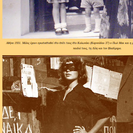
Αθήνα 1931. Μόλις έχουν εγκατασταθεί στο σπίτι τους στο Κολωνάκι (Καρνεάδου 37) ο Πωλ Μακ και η 
παιδιά τους, τη Λίλη και τον Βλαδίμηρο.