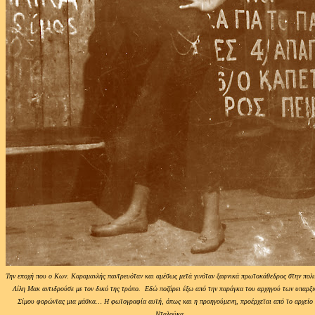
Την εποχή που ο Κων. Καραμανλής παντρευόταν και αμέσως μετά γινόταν ξαφνικά πρωτοκάθεδρος στην πολι
Λίλη Μακ αντιδρούσε με τον δικό της τρόπο. Εδώ ποζάρει έξω από την παράγκα του αρχηγού των υπαρξ
Σίμου φορώντας μια μάσκα… Η φωτογραφία αυτή, όπως και η προηγούμενη, προέρχεται από το αρχείο
Νταλούκα.