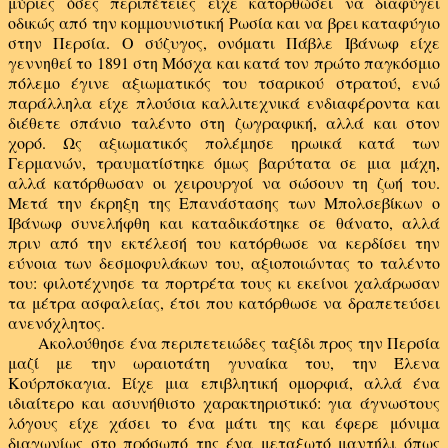
μύριες όσες περιπέτειες είχε κατορθώσει να διαφύγει
οδικώς από την κομμουνιστική Ρωσία και να βρει καταφύγιο
στην Περσία. Ο σύζυγος, ονόματι Πάβλε Ιβάνωφ είχε
γεννηθεί το 1891 στη Μόσχα και κατά τον πρώτο παγκόσμιο
πόλεμο έγινε αξιωματικός του τσαρικού στρατού, ενώ
παράλληλα είχε πλούσια καλλιτεχνικά ενδιαφέροντα και
διέθετε σπάνιο ταλέντο στη ζωγραφική, αλλά και στον
χορό. Ως αξιωματικός πολέμησε ηρωικά κατά των
Γερμανών, τραυματίστηκε όμως βαρύτατα σε μια μάχη,
αλλά κατόρθωσαν οι χειρουργοί να σώσουν τη ζωή του.
Μετά την έκρηξη της Επανάστασης των Μπολσεβίκων ο
Ιβάνωφ συνελήφθη και καταδικάστηκε σε θάνατο, αλλά
πριν από την εκτέλεσή του κατόρθωσε να κερδίσει την
εύνοια των δεσμοφυλάκων του, αξιοποιώντας το ταλέντο
του: φιλοτέχνησε τα πορτρέτα τους κι εκείνοι χαλάρωσαν
τα μέτρα ασφαλείας, έτσι που κατόρθωσε να δραπετεύσει
ανενόχλητος.
Ακολούθησε ένα περιπετειώδες ταξίδι προς την Περσία
μαζί με την ωραιοτάτη γυναίκα του, την Έλενα
Κούρπσκαγια. Είχε μια επιβλητική ομορφιά, αλλά ένα
ιδιαίτερο και ασυνήθιστο χαρακτηριστικό: για άγνωστους
λόγους είχε χάσει το ένα μάτι της και έφερε μόνιμα
διαγωνίως στο πρόσωπό της ένα μεταξωτό μαντήλι όπως