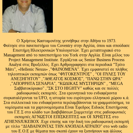
Ο Χρήστος Κασταμονίτης γεννήθηκε στην Αθήνα το 1973.
Φοίτησε στο πανεπιστήμιο του Coventry στην Αγγλία, όπου και σπούδασε
Επιστήμη Ηλεκτρονικών Υπολογιστών. Έχει μεταπτυχιακό στο
Management από το πανεπιστήμιο του Υork στην Αγγλία. Είναι μέλος του
Project Management Institute. Εργάζεται ως Senior Business Process
Analyst στις Βρυξελλες. Εχει Αρθρογραφησει στα περιοδικά “Τρίτο
Μάτι”, «Hellenic Nexus» ,”ΦΑΙΝΟΜΕΝΑ”. Έχει εμφανιστεί σε πλήθος
τηλεοπτικών εκπομπών όπως “ΦΥΓΟΚΕΝΤΡΟΣ” , “ΟΙ ΠΥΛΕΣ ΤΟΥ
ΑΝΕΞΗΓΗΤΟΥ” ,”ΑΘΕΑΤΟΣ ΚΟΣΜΟΣ”, “ΠΑΝΩ ΣΤΗΝ ΩΡΑ”
,”ΑΠΟΡΡΗΤΑ ΣΕΝΑΡΙΑ”, “ΚΩΔΙΚΑΣ ΜΥΣΤΗΡΙΩΝ” , “MEGA
Σαββατοκύριακο” ,”ΣΚ ΣΤΟ HIGHTV” καθώς και σε πολλές
ραδιοφωνικές εκπομπές .Στα ερευνητικά του ενδιαφέροντα
συγκαταλέγονται τα UFO, η ιστορία του ευρύτερου ελληνικού χώρου κ.ά.
Στα συλλεκτικά του ενδιαφέροντα περιλαμβάνονται τα γραμματόσημα, τα
νομίσματα και τα χαρτονομίσματα.Είναι Έφεδρος Ειδικός Επιστήμονας
του Γ.Ε.Σ στο κλάδο των Διαβιβάσεων.Συμμετείχε στις ραδιοφωνικές
εκπομπές ΑΓΝΩΣΤΟΙ ΕΠΙΣΚΕΠΤΕΣ και ΟΙ ΧΡΗΣΤΕΣ στο
ATHENSJUKEBOX .Ειχε επισης και την δική του ραδιοφωνική εκπομπή
με τίτλο “ΔΙΑΒΑΙΝΟΝΤΑΣ ΤΗΝ ΑΝΟΠΑΙΑ ΑΤΡΑΠΟ” στο web radio
του Ε.Ο.Ε με θέματα που σκοπό έχουν να ξυπνήσουν και άλλους