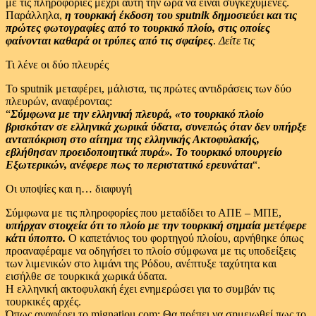
με τις πληροφορίες μέχρι αυτή την ώρα να είναι συγκεχυμένες.
Παράλληλα,
η τουρκική έκδοση του sputnik δημοσιεύει και τις
πρώτες φωτογραφίες από το τουρκικό πλοίο, στις οποίες
φαίνονται καθαρά οι τρύπες από τις σφαίρες
.
Δείτε τις
Τι λένε οι δύο πλευρές
Το sputnik μεταφέρει, μάλιστα, τις πρώτες αντιδράσεις των δύο
πλευρών, αναφέροντας:
“
Σύμφωνα με την ελληνική πλευρά, «το τουρκικό πλοίο
βρισκόταν σε ελληνικά χωρικά ύδατα, συνεπώς όταν δεν υπήρξε
ανταπόκριση στο αίτημα της ελληνικής Ακτοφυλακής,
εβλήθησαν προειδοποιητικά πυρά». Το τουρκικό υπουργείο
Εξωτερικών, ανέφερε πως το περιστατικό ερευνάται
“.
Οι υποψίες και η… διαφυγή
Σύμφωνα με τις πληροφορίες που μεταδίδει το ΑΠΕ – ΜΠΕ,
υπήρχαν στοιχεία ότι το πλοίο με την τουρκική σημαία μετέφερε
κάτι ύποπτο.
Ο καπετάνιος του φορτηγού πλοίου, αρνήθηκε όπως
προαναφέραμε να οδηγήσει το πλοίο σύμφωνα με τις υποδείξεις
των λιμενικών στο λιμάνι της Ρόδου, ανέπτυξε ταχύτητα και
εισήλθε σε τουρκικά χωρικά ύδατα.
Η ελληνική ακτοφυλακή έχει ενημερώσει για το συμβάν τις
τουρκικές αρχές.
Όπως αναφέρει το mignatiou.com: Θα πρέπει να σημειωθεί πως το