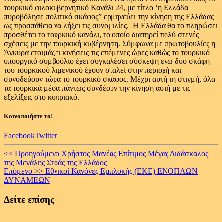
τουρκικό φιλοκυβερνητικό Κανάλι 24, με τίτλο ‘η Ελλάδα
πυροβόλησε πολιτικό σκάφος” ερμηνεύει την κίνηση της Ελλάδας
ως προσπάθεια να λήξει τις συνομιλίες. Η Ελλάδα θα το πληρώσει
προσθέτει το τουρκικό κανάλι, το οποίο διατηρεί πολύ στενές
σχέσεις με την τουρκική κυβέρνηση. Σύμφωνα με πρωτοβουλίες η
Άγκυρα ετοιμάζει κινήσεις τις επόμενες ώρες καθώς το τουρκικό
υπουργικό συμβούλιο έχει συγκαλέσει σύσκεψη ενώ δυο σκάφη
του τουρκικού λιμενικού έχουν σταλεί στην περιοχή και
συνοδεύουν τώρα το τουρκικό σκάφος. Μέχρι αυτή τη στιγμή, όλα
τα τουρκικά μέσα πάντως συνδέουν την κίνηση αυτή με τις
εξελίξεις στο κυπριακό.
Κοινοποιήστε το!
Facebook
Twitter
Continue
<< Προηγούμενο
Χρήστος Μανέας Επίτιμος Μέγας Διδάσκαλος
της Μεγάλης Στοάς της Ελλάδος
Reading
Επόμενο >>
Εθνικοί Κανόνες Εμπλοκής (ΕΚΕ) ΕΝΟΠΛΩΝ
ΔΥΝΑΜΕΩΝ
Δείτε επίσης