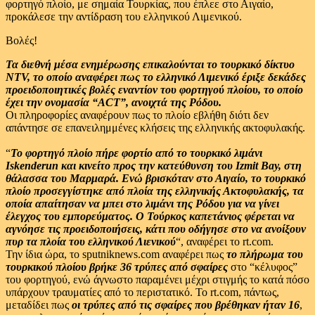
φορτηγό πλοίο, με σημαία Τουρκίας, που έπλεε στο Αιγαίο,
προκάλεσε την αντίδραση του ελληνικού Λιμενικού.
Βολές!
Τα διεθνή μέσα ενημέρωσης επικαλούνται το τουρκικό δίκτυο
NTV, το οποίο αναφέρει πως το ελληνικό Λιμενικό έριξε δεκάδες
προειδοποιητικές βολές εναντίον του φορτηγού πλοίου, το οποίο
έχει την ονομασία “ACT”, ανοιχτά της Ρόδου.
Οι πληροφορίες αναφέρουν πως το πλοίο εβλήθη διότι δεν
απάντησε σε επανειλημμένες κλήσεις της ελληνικής ακτοφυλακής.
“
Το φορτηγό πλοίο πήρε φορτίο από το τουρκικό λιμάνι
Iskenderun και κινείτο προς την κατεύθυνση του Izmit Bay, στη
θάλασσα του Μαρμαρά. Ενώ βρισκόταν στο Αιγαίο, το τουρκικό
πλοίο προσεγγίστηκε από πλοία της ελληνικής Ακτοφυλακής, τα
οποία απαίτησαν να μπει στο λιμάνι της Ρόδου για να γίνει
έλεγχος του εμπορεύματος. Ο Τούρκος καπετάνιος φέρεται να
αγνόησε τις προειδοποιήσεις, κάτι που οδήγησε στο να ανοίξουν
πυρ τα πλοία του ελληνικού Λιενικού
“, αναφέρει το rt.com.
Την ίδια ώρα, το sputniknews.com αναφέρει πως
το πλήρωμα του
τουρκικού πλοίου βρήκε 36 τρύπες από σφαίρες
στο “κέλυφος”
του φορτηγού, ενώ άγνωστο παραμένει μέχρι στιγμής το κατά πόσο
υπάρχουν τραυματίες από το περιστατικό. Το rt.com, πάντως,
μεταδίδει πως
οι τρύπες από τις σφαίρες που βρέθηκαν ήταν 16
,