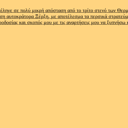
έληγε σε πολύ μικρή απόσταση από το τρίτο στενό των Θε
ρση αυτοκράτορα Ξέρξη, με αποτέλεσμα τα περσικά στρατεύ
προδοσίας και σκοπός μου με τις αναρτήσεις μου να ξυπνήσω