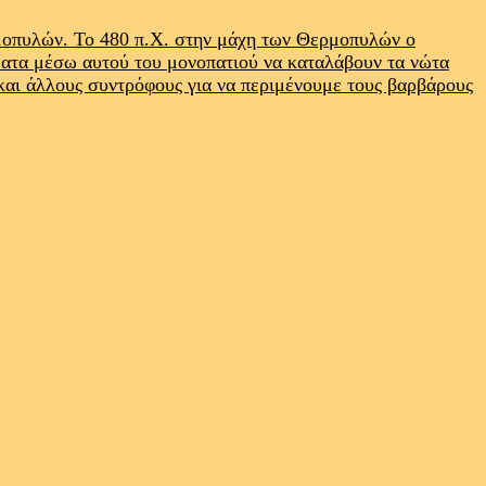
ρμοπυλών. Το 480 π.Χ. στην μάχη των Θερμοπυλών ο
ματα μέσω αυτού του μονοπατιού να καταλάβουν τα νώτα
 και άλλους συντρόφους για να περιμένουμε τους βαρβάρους