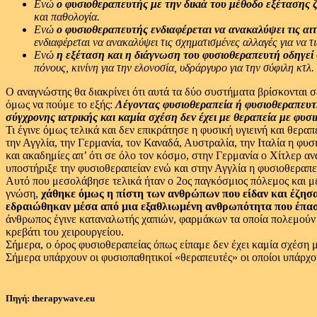
Ενώ
ο φυσιοθεραπευτής με την δικιά του μέθοδο εξέτασης ζ
και παθολογία.
Ενώ
ο φυσιοθεραπευτής ενδιαφέρεται να ανακαλύψει τις αι
ενδιαφέρεται να ανακαλύψει τις σχηματισμένες αλλαγές για να τι
Ενώ
η εξέταση και η διάγνωση του φυσιοθεραπευτή οδηγεί
πόνους, κινίνη για την ελονοσία, υδράργυρο για την σύφιλη κτλ.
Ο αναγνώστης θα διακρίνει ότι αυτά τα δύο συστήματα βρίσκονται σ
όμως να πούμε το εξής:
Λέγοντας φυσιοθεραπεία ή φυσιοθεραπευτής
σύγχρονης ιατρικής και καμία σχέση δεν έχει με θεραπεία με φυσι
Τι έγινε όμως τελικά και δεν επικράτησε η φυσική υγιεινή και θερ
την Αγγλία, την Γερμανία, τον Καναδά, Αυστραλία, την Ιταλία η φ
και ακαδημίες απ’ ότι σε όλο τον κόσμο, στην Γερμανία ο Χίτλερ α
υποστήριξε την φυσιοθεραπείαν ενώ και στην Αγγλία η φυσιοθεραπε
Αυτό που μεσολάβησε τελικά ήταν ο 2ος παγκόσμιος πόλεμος και μέ
γνώση,
χάθηκε όμως η πίστη των ανθρώπων που είδαν και έζησ
εδραιώθηκαν μέσα από μια εξαθλιωμένη ανθρωπότητα που έπασχε 
άνθρωπος έγινε καταναλωτής χαπιών, φαρμάκων τα οποία πολεμούν τα
κρεβάτι του χειρουργείου.
Σήμερα, ο όρος φυσιοθεραπείας όπως είπαμε δεν έχει καμία σχέση μ
Σήμερα υπάρχουν οι φυσιοπαθητικοί «θεραπευτές» οι οποίοι υπάρχου
Πηγή: therapywave.eu