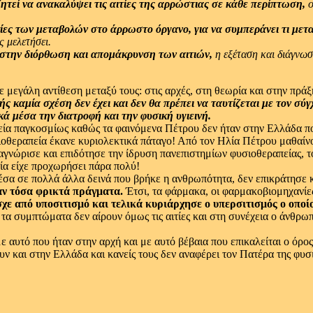
ητεί να ανακαλύψει τις αιτίες της αρρώστιας σε κάθε περίπτωση,
ο
τίες των μεταβολών στο άρρωστο όργανο, για να συμπεράνει τι μετ
ς μελετήσει.
 στην διόρθωση και απομάκρυνση των αιτιών,
η εξέταση και διάγνωσ
ε μεγάλη αντίθεση μεταξύ τους: στις αρχές, στη θεωρία και στην πρά
 καμία σχέση δεν έχει και δεν θα πρέπει να ταυτίζεται με τον σύ
κά μέσα την διατροφή και την φυσική υγιεινή.
απεία παγκοσμίως καθώς τα φαινόμενα Πέτρου δεν ήταν στην Ελλάδα π
υσιοθεραπεία έκανε κυριολεκτικά πάταγο! Από τον Ηλία Πέτρου μαθαί
ναγνώρισε και επιδότησε την ίδρυση πανεπιστημίων φυσιοθεραπείας, τ
ία είχε προχωρήσει πάρα πολύ!
σα σε πολλά άλλα δεινά που βρήκε η ανθρωπότητα, δεν επικράτησε κα
αν τόσα φρικτά πράγματα.
Έτσι, τα φάρμακα, οι φαρμακοβιομηχανίε
από υποσιτισμό και τελικά κυριάρχησε ο υπερσιτισμός ο οποίος 
 συμπτώματα δεν αίρουν όμως τις αιτίες και στη συνέχεια ο άνθρωπο
ε αυτό που ήταν στην αρχή και με αυτό βέβαια που επικαλείται ο όρο
ν και στην Ελλάδα και κανείς τους δεν αναφέρει τον Πατέρα της φυσι