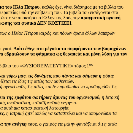
ομα του Ηλία Πέτρου,
καθώς έχει γίνει διάσημος με τα βιβλία του
θεραπείας υπό την επίβλεψη του. Τα βιβλία του εισάγονται στα
υ ώστε να αποκτήσει ο Ελληνικός λαός την
πραγματική υγιεινή
ιάγνωσης και φυσικά ΔΕΝ ΚΟΣΤΙΖΕΙ.
 όπως ο Ηλίας Πέτρου ιατρός και πόσων άραγε άλλων λαμπρών
 γιατί.
Διότι έθιγε στο μέγιστο τα συμφέροντα των βιομηχάνων
 να εδραιώσουν τα φάρμακα ως θεραπεία και μόνη λύση για τον
ος
 στο βιβλίο του «ΦΥΣΙΟΘΕΡΑΠΕΥΤΙΚΗ» τόμος 1
και γύρω μας, τις δυνάμεις που πάντα και σήμερα η φύσις
ζεται τις ίδιες τις αιτίες των ασθενειών.
ή αγνοεί αυτές τις αιτίες και δεν προσπαθεί να προσαρμόσει τις
εια της εμφύτου σωτήριας άμυνας του οργανισμού,
η Ιατρική
κή, ανατρεπτική, καταστρεπτική ενέργεια.
α αυτά μια καταστρεπτική λειτουργία.
ες,
η Ιατρική ζητεί απλώς να καταστείλει και να απομονώσει τα
α την ανάγκη τους,
ο γιατρός εις μάτην φαντάζεται ότι η αιτία