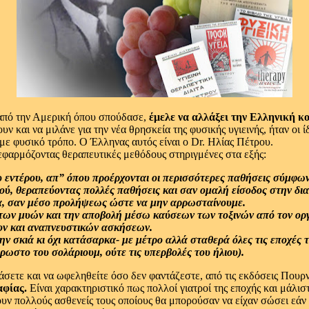
 από την Αμερική όπου σπούδασε,
έμελε να αλλάξει την Ελληνική κο
 και να μιλάνε για την νέα θρησκεία της φυσικής υγιεινής, ήταν οι 
 με φυσικό τρόπο. Ο Έλληνας αυτός είναι ο Dr. Ηλίας Πέτρου.
 εφαρμόζοντας θεραπευτικές μεθόδους στηριγμένες στα εξής:
 εντέρου, απ” όπου προέρχονται οι περισσότερες παθήσεις σύμφων
ύ, θεραπεύοντας πολλές παθήσεις και σαν ομαλή είσοδος στην δια
μα, σαν μέσο προλήψεως ώστε να μην αρρωσταίνουμε.
των μυών και την αποβολή μέσω καύσεων των τοξινών από τον ορ
ον και αναπνευστικών ασκήσεων.
ην σκιά κι όχι κατάσαρκα- με μέτρο αλλά σταθερά όλες τις εποχές
ρρωστο του σολάριουμ, ούτε τις υπερβολές του ήλιου).
ράσετε και να ωφεληθείτε όσο δεν φαντάζεστε, από τις εκδόσεις Πουρ
αφίας.
Είναι χαρακτηριστικό πως πολλοί γιατροί της εποχής και μάλιστ
υν πολλούς ασθενείς τους οποίους θα μπορούσαν να είχαν σώσει εάν 