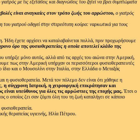
 γιατρός με τις εξετάσεις και διαγνώσεις του ζητεί να βρει συμπτώματα
αβολές είναι αναγκαίες στον τρόπο ζωής του αρρώστου,
ο γιατρός
η του γιατρού οδηγεί στην στερεότυπη κούρα: ναρκωτικά για τους
ξη. Ήδη έχετε αρχίσει να καταλαβαίνεται πολλά, πριν προχωρήσουμε
γχρονο όρο της φυσιοθεραπείας η οποία αποτελεί κλάδο της
ου υπήρξε μόνο αυτός, αλλά από τις αρχές του αιώνα στην Αμερική,
νουμε πως στην Αμερική υπήρχαν οι περισσότεροι φυσιοθεραπευτές
ο ίδιο και ο Μουσολίνι στην Ιταλία, στην Ελλάδα ο Μεταξάς
ι η φυσιοθεραπεία. Μετά τον πόλεμο δεν είναι ότι χάθηκε η
ς,
η σύγχρονη Ιατρική, η χειρουργική επικράτησαν και
είναι υπεύθυνος για όλες τις αρρώστιες της εποχής μας.
Έτσι ο
ς ο οποίος ζει σαν ζόμπι όλη του τη ζωή καταλήγει σε κάποιο
ς φυσιοθεραπεία.
κής θεραπείας υγιεινής, Ηλία Πέτρου.