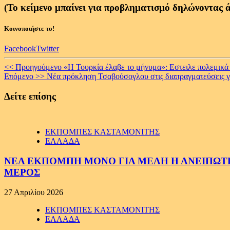
(Το κείμενο μπαίνει για προβληματισμό δηλώνοντας άγ
Κοινοποιήστε το!
Facebook
Twitter
Continue
<< Προηγούμενο
«Η Τουρκία έλαβε το μήνυμα»: Εστειλε πολεμικά
Επόμενο >>
Νέα πρόκληση Τσαβούσογλου στις διαπραγματεύσεις γι
Reading
Δείτε επίσης
ΕΚΠΟΜΠΕΣ ΚΑΣΤΑΜΟΝΙΤΗΣ
ΕΛΛΑΔΑ
ΝΕΑ ΕΚΠΟΜΠΗ ΜΟΝΟ ΓΙΑ ΜΕΛΗ Η ΑΝΕΙΠΩΤΗ
ΜΕΡΟΣ
27 Απριλίου 2026
ΕΚΠΟΜΠΕΣ ΚΑΣΤΑΜΟΝΙΤΗΣ
ΕΛΛΑΔΑ