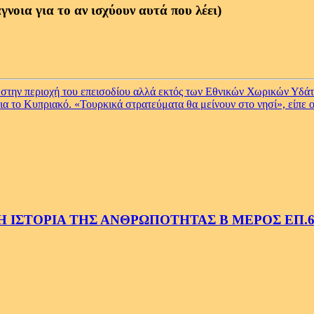
νοια για το αν ισχύουν αυτά που λέει)
 στην περιοχή του επεισοδίου αλλά εκτός των Εθνικών Χωρικών Υδά
α το Kυπριακό. «Τουρκικά στρατεύματα θα μείνουν στο νησί», είπε
 ΙΣΤΟΡΙΑ ΤΗΣ ΑΝΘΡΩΠΟΤΗΤΑΣ Β ΜΕΡΟΣ ΕΠ.6