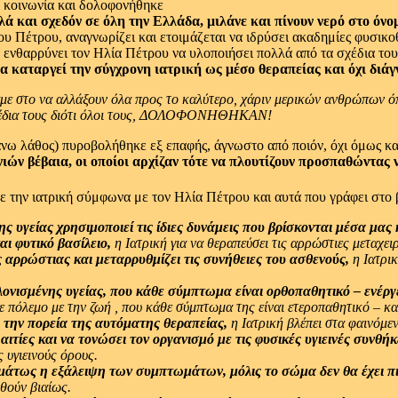
λά και σχεδόν σε όλη την Ελλάδα, μιλάνε και πίνουν νερό στο όν
ου Πέτρου, αναγνωρίζει και ετοιμάζεται να ιδρύσει ακαδημίες φυσικο
ε ενθαρρύνει τον Ηλία Πέτρου να υλοποιήσει πολλά από τα σχέδια το
κα καταργεί την σύγχρονη ιατρική ως μέσο θεραπείας και όχι δ
σαμε στο να αλλάξουν όλα προς το καλύτερο, χάριν μερικών ανθρώπων
 σχέδια τους διότι όλοι τους, ΔΟΛΟΦΟΝΗΘΗΚΑΝ!
ω λάθος) πυροβολήθηκε εξ επαφής, άγνωστο από ποιόν, όχι όμως και
ιών βέβαια, οι οποίοι αρχίζαν τότε να πλουτίζουν προσπαθώντας
 με την ιατρική σύμφωνα με τον Ηλία Πέτρου και αυτά που γράφει
 υγείας χρησιμοποιεί τις ίδιες δυνάμεις που βρίσκονται μέσα μας 
αι φυτικό βασίλειο,
η Ιατρική για να θεραπεύσει τις αρρώστιες μεταχειρί
 αρρώστιας και μεταρρυθμίζει τις συνήθειες του ασθενούς,
η Ιατρικ
λονισμένης υγείας, που κάθε σύμπτωμα είναι ορθοπαθητικό – ενέργ
ε πόλεμο με την ζωή , που κάθε σύμπτωμα της είναι ετεροπαθητικό – κα
 την πορεία της αυτόματης θεραπείας,
η Ιατρική βλέπει στα φαινόμεν
ιτίες και να τονώσει τον οργανισμό με τις φυσικές υγιεινές συνθήκ
ς υγιεινούς όρους.
μάτως η εξάλειψη των συμπτωμάτων, μόλις το σώμα δεν θα έχει πι
θούν βιαίως.