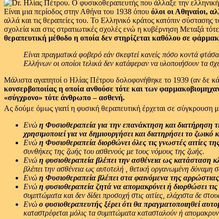
Είναι μια περίοδος στην Αθήνα του 1938 όπου
όλοι οι Αθηναίοι,
αλ
αλλά και τις θεραπείες του. Το Ελληνικό κράτος κατόπιν σύστασης τ
σχολεία και στις στρατιωτικές σχολές ενώ η κυβέρνηση Μεταξά τότ
θεραπευτική μέθοδο η οποία δεν στηρίζεται καθόλου σε φάρμα
Είναι πραγματικά φοβερό εάν σκεφτεί κανείς πόσο κοντά φτά
Ελλήνων οι οποίοι τελικά δεν κατάφεραν να υλοποιήσουν τα
Μάλιστα αγαπητοί ο Ηλίας Πέτρου δολοφονήθηκε το 1939 (αν δε κάν
κονσερβοποιίας η οποία ανθούσε τότε και των φαρμακοβιομηχαν
«σύγχρονο» τότε άνθρωπο – ασθενή.
Ας δούμε όμως γιατί η φυσική θεραπευτική έρχεται σε σύγκρουση
Ενώ
η Φυσιοθεραπεία για την επανάκτηση και διατήρηση της
χρησιμοποιεί για να δημιουργήσει και διατηρήσει το ζωικό κ
Ενώ
η Φυσιοθεραπεία διορθώνει όλες τις γνωστές αιτίες της
συνθήκες της ζωής του ασθενούς με τους νόμους της ζωής.
Ενώ
η φυσιοθεραπεία βλέπει την ασθένεια ως κατάσταση κ
βλέπει την ασθένεια ως αυτοτελή , θετική οργανωμένη δύναμη σ
Ενώ
η Φυσιοθεραπεία βλέπει στα φαινόμενα της αρρώστιας
Ενώ
η φυσιοθεραπεία ζητά να απομακρύνει ή διορθώσει τις α
συμπτώματα και δεν δίδει προσοχή στις αιτίες, ελάχιστα δε στου
Ενώ
ο φυσιοθεραπευτής ξέρει ότι θα πραγματοποιηθεί αυτο
καταστρέφεται μόλις τα συμπτώματα κατασταλούν ή απομακρυν