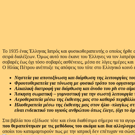
Το 1935 ένας Έλληνας Ιατρός και φυσικοθεραπευτής ο οποίος ήρθε
σειρά διαλέξεων. Όμως αυτό που έκανε του Έλληνες να τον λατρέψουν
σοβαρές έως όχι τόσο σοβαρές ασθένειες, μέσα σε λίγες ημέρες και
Ο Ηλίας Πέτρου ανέπτυξε τις απόψεις του τότε στο Ελληνικό κοινό
Νηστεία για αποτοξίνωση και διόρθωση της λειτουργίας του
Φρουτοθεραπεία για τόνωση με φυσικό τρόπο του οργανισμο
Αλκαλική διατροφή για διόρθωση και άνοδο του ph στο αί
Άσκηση σωματική – γυμναστική για την σωστή λειτουργία 
Αεροθεραπεία μέσω της έκθεσης μας στο καθαρό περιβάλλ
Ηλιοθεραπεία μέσω της έκθεσης μας στον ήλιο -πλαγίως στ
είναι ενδεικτικό του υγιούς ανθρώπου όπως έλεγε, (όχι το ά
Στα βιβλία που εξέδωσε τότε και είναι διαθέσιμα σήμερα να τα αγο
που θεραπεύτηκαν με τις μεθόδους του ακόμα και δια αλληλογρ
οποίοι του καταμαρτυρούν πως με την ιατρική δεν επέτυχαν να σώσο