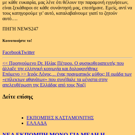
με κάθε ευκαιρία, μας λένε ότι θέλουν την παραμονή εγγυήσεων,
είναι ξεκάθαροι σε κάθε συνάντησή μας, επεσήμανε. Εμείς, αντί να
τους κατηγορούμε γι’ αυτό, καταλαβαίνουμε γιατί το ζητούν
αυτό….
ΠΗΓΗ NEWS247
Κοινοποιήστε το!
Facebook
Twitter
Continue
<< Προηγούμενο
Dr. Ηλίας Πέτρου. Ο φυσικοθεραπευτής που
άλλαξε την ελληνική κοινωνία και δολοφονήθηκε
Reading
Επόμενο >>
Ιερός Λόχος… ένας πραγματικός μύθος: Η ομάδα των
«επίλεκτων αθανάτων» που συνέβαλε τα μέγιστα στην
απελευθέρωση της Ελλάδας από τους Ναζί
Δείτε επίσης
ΕΚΠΟΜΠΕΣ ΚΑΣΤΑΜΟΝΙΤΗΣ
ΕΛΛΑΔΑ
ΝΕΑ ΕΚΠΟΜΠΗ ΜΟΝΟ ΓΙΑ ΜΕΛΗ Η