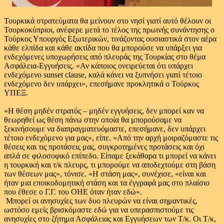
Τουρκικά στρατεύματα θα μείνουν στο νησί γιατί αυτό θέλουν οι
Τουρκοκύπριοι, ανέφερε μετά το τέλος της πρωινής συνάντησης ο
Τούρκος Υπουργός Εξωτερικών, τινάζοντας ουσιαστικά στον αέρα
κάθε ελπίδα και κάθε ακτίδα που θα μπορούσε να υπάρξει για
ενδεχόμενες υποχωρήσεις από πλευράς της Τουρκίας στο θέμα
Ασφάλεια-Εγγυήσεις. «Αν κάποιος ονειρεύεται ότι υπάρχει
ενδεχόμενο sunset clause, καλά κάνει να ξυπνήσει γιατί τέτοιο
ενδεχόμενο δεν υπάρχει», επεσήμανε προκλητικά ο Τούρκος
ΥΠΕΞ.
«Η θέση μηδέν στρατός – μηδέν εγγυήσεις, δεν μπορεί καν να
θεωρηθεί ως θέση πάνω στην οποία θα μπορούσαμε να
ξεκινήσουμε να διαπραγματευόμαστε, επεσήμανε, δεν υπάρχει
τέτοιο ενδεχόμενο για μας», είπε. «Από την αρχή μοιραζόμαστε τις
θέσεις και τις προτάσεις μας, συγκροτημένες προτάσεις και όχι
απλά σε φιλοσοφικό επίπεδο. Είπαμε ξεκάθαρα τι μπορεί να κάνει
η τουρκική και τ/κ πλευρς, τι μπορούμε να αποδεχτούμε στη βάση
των θέσεων μας», τόνισε. «Η στάση μας», συνέχισε, «είναι και
ήταν μια εποικοδομητική στάση και τα έγγραφά μας στο πλαίσιο
που έθεσε ο Γ.Γ. του ΟΗΕ όταν ήταν εδώ».
Μπορεί οι ανησυχίες των δυο πλευρών να είναι σημαντικές,
ωστόσο εμείς βρισκόμαστε εδώ για να υπερασπιστούμε τις
ανησυχίες στο ζήτημα Ασφάλειας και Εγγυήσεων των Τ/κ. Οι Τ/κ,