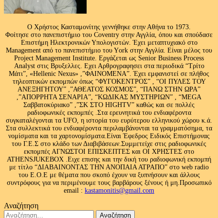
Ο Χρήστος Κασταμονίτης γεννήθηκε στην Αθήνα το 1973.
Φοίτησε στο πανεπιστήμιο του Coventry στην Αγγλία, όπου και σπούδασε
Επιστήμη Ηλεκτρονικών Υπολογιστών. Έχει μεταπτυχιακό στο
Management από το πανεπιστήμιο του Υork στην Αγγλία. Είναι μέλος του
Project Management Institute. Εργάζεται ως Senior Business Process
Analyst στις Βρυξελλες. Εχει Αρθρογραφησει στα περιοδικά “Τρίτο
Μάτι”, «Hellenic Nexus» ,”ΦΑΙΝΟΜΕΝΑ”. Έχει εμφανιστεί σε πλήθος
τηλεοπτικών εκπομπών όπως “ΦΥΓΟΚΕΝΤΡΟΣ” , “ΟΙ ΠΥΛΕΣ ΤΟΥ
ΑΝΕΞΗΓΗΤΟΥ” ,”ΑΘΕΑΤΟΣ ΚΟΣΜΟΣ”, “ΠΑΝΩ ΣΤΗΝ ΩΡΑ”
,”ΑΠΟΡΡΗΤΑ ΣΕΝΑΡΙΑ”, “ΚΩΔΙΚΑΣ ΜΥΣΤΗΡΙΩΝ” , “MEGA
Σαββατοκύριακο” ,”ΣΚ ΣΤΟ HIGHTV” καθώς και σε πολλές
ραδιοφωνικές εκπομπές .Στα ερευνητικά του ενδιαφέροντα
συγκαταλέγονται τα UFO, η ιστορία του ευρύτερου ελληνικού χώρου κ.ά.
Στα συλλεκτικά του ενδιαφέροντα περιλαμβάνονται τα γραμματόσημα, τα
νομίσματα και τα χαρτονομίσματα.Είναι Έφεδρος Ειδικός Επιστήμονας
του Γ.Ε.Σ στο κλάδο των Διαβιβάσεων.Συμμετείχε στις ραδιοφωνικές
εκπομπές ΑΓΝΩΣΤΟΙ ΕΠΙΣΚΕΠΤΕΣ και ΟΙ ΧΡΗΣΤΕΣ στο
ATHENSJUKEBOX .Ειχε επισης και την δική του ραδιοφωνική εκπομπή
με τίτλο “ΔΙΑΒΑΙΝΟΝΤΑΣ ΤΗΝ ΑΝΟΠΑΙΑ ΑΤΡΑΠΟ” στο web radio
του Ε.Ο.Ε με θέματα που σκοπό έχουν να ξυπνήσουν και άλλους
συντρόφους για να περιμένουμε τους βαρβάρους ξένους ή μη.Προσωπικό
email :
kastamonitis@gmail.com
Αναζήτηση
Αναζήτηση