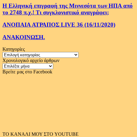
Η Ελληνική επιγραφή της Μιννεσότα των ΗΠΑ από
το 2748 π.χ.! Τι συγκλονιστικό αναγράφει;
ΑΝΟΠΑΙΑ ΑΤΡΑΠΟΣ LIVE 36 (16/11/2020)
ΑΝΑΚΟΙΝΩΣΗ.
Κατηγορίες
Κατηγορίες
Χρονολογικό αρχείο άρθρων
Χρονολογικό
αρχείο
Βρείτε μας στο Facebook
άρθρων
ΤΟ ΚΑΝΑΛΙ ΜΟΥ ΣΤΟ YOUTUBE