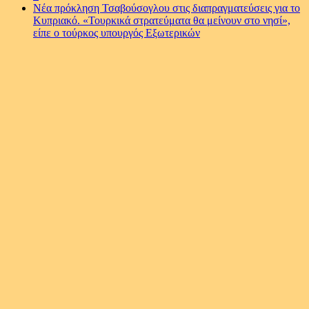
Νέα πρόκληση Τσαβούσογλου στις διαπραγματεύσεις για το
Kυπριακό. «Τουρκικά στρατεύματα θα μείνουν στο νησί»,
είπε ο τούρκος υπουργός Εξωτερικών