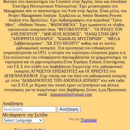
Φοίτησε στο πανεπιστήμιο του Coventry στην Αγγλία, όπου και σπούδασε
Επιστήμη Ηλεκτρονικών Υπολογιστών. Έχει μεταπτυχιακό στο
Management από το πανεπιστήμιο του Υork στην Αγγλία. Είναι μέλος του
Project Management Institute. Εργάζεται ως Senior Business Process
Analyst στις Βρυξελλες. Εχει Αρθρογραφησει στα περιοδικά “Τρίτο
Μάτι”, «Hellenic Nexus» ,”ΦΑΙΝΟΜΕΝΑ”. Έχει εμφανιστεί σε πλήθος
τηλεοπτικών εκπομπών όπως “ΦΥΓΟΚΕΝΤΡΟΣ” , “ΟΙ ΠΥΛΕΣ ΤΟΥ
ΑΝΕΞΗΓΗΤΟΥ” ,”ΑΘΕΑΤΟΣ ΚΟΣΜΟΣ”, “ΠΑΝΩ ΣΤΗΝ ΩΡΑ”
,”ΑΠΟΡΡΗΤΑ ΣΕΝΑΡΙΑ”, “ΚΩΔΙΚΑΣ ΜΥΣΤΗΡΙΩΝ” , “MEGA
Σαββατοκύριακο” ,”ΣΚ ΣΤΟ HIGHTV” καθώς και σε πολλές
ραδιοφωνικές εκπομπές .Στα ερευνητικά του ενδιαφέροντα
συγκαταλέγονται τα UFO, η ιστορία του ευρύτερου ελληνικού χώρου κ.ά.
Στα συλλεκτικά του ενδιαφέροντα περιλαμβάνονται τα γραμματόσημα, τα
νομίσματα και τα χαρτονομίσματα.Είναι Έφεδρος Ειδικός Επιστήμονας
του Γ.Ε.Σ στο κλάδο των Διαβιβάσεων.Συμμετείχε στις ραδιοφωνικές
εκπομπές ΑΓΝΩΣΤΟΙ ΕΠΙΣΚΕΠΤΕΣ και ΟΙ ΧΡΗΣΤΕΣ στο
ATHENSJUKEBOX .Ειχε επισης και την δική του ραδιοφωνική εκπομπή
με τίτλο “ΔΙΑΒΑΙΝΟΝΤΑΣ ΤΗΝ ΑΝΟΠΑΙΑ ΑΤΡΑΠΟ” στο web radio
του Ε.Ο.Ε με θέματα που σκοπό έχουν να ξυπνήσουν και άλλους
συντρόφους για να περιμένουμε τους βαρβάρους ξένους ή μη.Προσωπικό
email :
kastamonitis@gmail.com
Αναζήτηση
Αναζήτηση
για:
Μετάφραστε την Σελίδα
Powered by
Translate