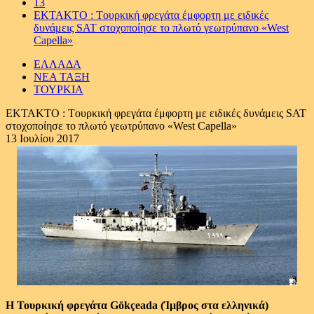
13
EKTAKTO : Tουρκική φρεγάτα έμφορτη με ειδικές
δυνάμεις SAT στοχοποίησε το πλωτό γεωτρύπανο «West
Capella»
ΕΛΛΑΔΑ
ΝΕΑ ΤΑΞΗ
ΤΟΥΡΚΙΑ
EKTAKTO : Tουρκική φρεγάτα έμφορτη με ειδικές δυνάμεις SAT
στοχοποίησε το πλωτό γεωτρύπανο «West Capella»
13 Ιουλίου 2017
Η Τουρκική φρεγάτα Gökçeada (Ίμβρος στα ελληνικά)