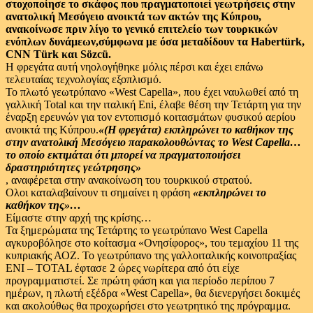
στοχοποίησε το σκάφος που πραγματοποιεί γεωτρήσεις στην
ανατολική Μεσόγειο ανοικτά των ακτών της Κύπρου,
ανακοίνωσε πριν λίγο το γενικό επιτελείο των τουρκικών
ενόπλων δυνάμεων,σύμφωνα με όσα μεταδίδουν τα Habertürk,
CNN Türk και Sözcü.
Η φρεγάτα αυτή νηολογήθηκε μόλις πέρσι και έχει επάνω
τελευταίας τεχνολογίας εξοπλισμό.
Το πλωτό γεωτρύπανο «West Capella», που έχει ναυλωθεί από τη
γαλλική Total και την ιταλική Eni, έλαβε θέση την Τετάρτη για την
έναρξη ερευνών για τον εντοπισμό κοιτασμάτων φυσικού αερίου
ανοικτά της Κύπρου.
«(Η φρεγάτα) εκπληρώνει το καθήκον της
στην ανατολική Μεσόγειο παρακολουθώντας το West Capella…
το οποίο εκτιμάται ότι μπορεί να πραγματοποιήσει
δραστηριότητες γεώτρησης»
, αναφέρεται στην ανακοίνωση του τουρκικού στρατού.
Ολοι καταλαβαίνουν τι σημαίνει η φράση
«εκπληρώνει το
καθήκον της»…
Είμαστε στην αρχή της κρίσης…
Τα ξημερώματα της Τετάρτης το γεωτρύπανο West Capella
αγκυροβόλησε στο κοίτασμα «Ονησίφορος», του τεμαχίου 11 της
κυπριακής ΑΟΖ. Το γεωτρύπανο της γαλλοιταλικής κοινοπραξίας
ENI – TOTAL έφτασε 2 ώρες νωρίτερα από ότι είχε
προγραμματιστεί. Σε πρώτη φάση και για περίοδο περίπου 7
ημέρων, η πλωτή εξέδρα «West Capella», θα διενεργήσει δοκιμές
και ακολούθως θα προχωρήσει στο γεωτρητικό της πρόγραμμα.