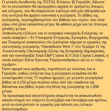
Ο γενικός διευθυντής της TOTAL Κύπρου, Ιβ Γκροζιάν, δήλωσε
ότι το γεωτρύπανο θα προχωρήσει αρχικά σε ορισμένες δοκιμές
και ελέγχους, που θα διαρκέσουν λιγότερο από μία εβδομάδα και
στη συνέχεια θα αρχίσει κανονικά η γεώτρηση. Το βάθος της
γεώτρησης, περιλαμβανομένου του βάθους των νερών, που είναι
γύρω στα χίλια εφτακόσια μέτρα, θα φθάσει μέχρι και τις τέσσερις
χιλιάδες μέτρα.
Ανακοίνωση εξέδωσε και το κυπριακό υπουργείο Ενέργειας, το
οποίο αναφέρει: «Το Υπουργείο Ενέργειας, Εμπορίου, Βιομηχανίας
και Τουρισμού ανακοινώνει ότι ξεκίνησαν σήμερα οι εργασίες της
ερευνητικής γεώτρησης ‘Onesiphoros West 1’ στο Τεμάχιο 11 της
Αποκλειστικής Οικονομικής Ζώνης της Κυπριακής Δημοκρατίας,
από την κοινοπραξία Total E&P Cyprus B.V./Eni Cyprus Limited, η
οποία κατέχει Άδεια Έρευνας Υδρογονανθράκων για το εν λόγω
τεμάχιο».
Όσον αφορά τους αριθμούς, συμπίπτουν με εκείνους του κ.
Γκροζιάν, καθώς τονίζεται πως η γεώτρηση εκτιμάται ότι θα
ολοκληρωθεί εντός 75 περίπου ημερών, με μέγιστο γεωτρητικό
βάθος τα 4.250 μέτρα περίπου κάτω από την επιφάνεια της
θάλασσας και βάθος νερού στη θέση της γεώτρησης τα 1.698
μέτρα.
Τα προκαταρκτικά αποτελέσματα αναμένεται να ανακοινωθούν
κάποια στιγμή τον επόμενο Σεπτέμβριο και Οκτώβριο και αμέσως
μετά να συνεχιστούν οι εργασίες για έκδοση των τελικών
αποτελεσμάτων.