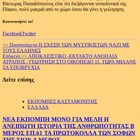
Βίκτωρας Παπαδόπουλος είπε ότι διεξάγονται νοτιοδυτικά της
Πάφου, πολύ μακριά από το χώρο όπου θα γίνει η γεώτρηση.
Κοινοποιήστε το!
Facebook
Twitter
Continue
<< Προηγούμενο
Η ΣΧΕΣΗ ΤΩΝ ΜΥΣΤΙΚΙΣΤΩΝ ΝΑΖΙ ΜΕ
ΤΟΥΣ ΕΛΛΗΝΕΣ
Reading
Επόμενο >>
ΑΠΟΚΛΕΙΣΤΙΚΟ -ΕΚΤΑΚΤΟ ΑΝΟΠΑΙΑ
ΑΤΡΑΠΟΣ : ΓΕΩΤΡΗΣΗ ΣΤΟ ΟΙΚΟΠΕΔΟ 11. ΤΩΡΑ ΜΙΛΑΝΕ
ΤΑ ΥΠΟΒΡΥΧΙΑ
Δείτε επίσης
ΕΚΠΟΜΠΕΣ ΚΑΣΤΑΜΟΝΙΤΗΣ
ΕΛΛΑΔΑ
ΝΕΑ ΕΚΠΟΜΠΗ ΜΟΝΟ ΓΙΑ ΜΕΛΗ Η
ΑΝΕΙΠΩΤΗ ΙΣΤΟΡΙΑ ΤΗΣ ΑΝΘΡΩΠΟΤΗΤΑΣ Β
ΜΕΡΟΣ ΕΠ.61 ΤΑ ΠΡΩΤΟΚΟΛΛΑ ΤΩΝ ΣΟΦΩΝ
ΤΗΣ ΣΙΩΝ Α ΜΕΡΟΣ