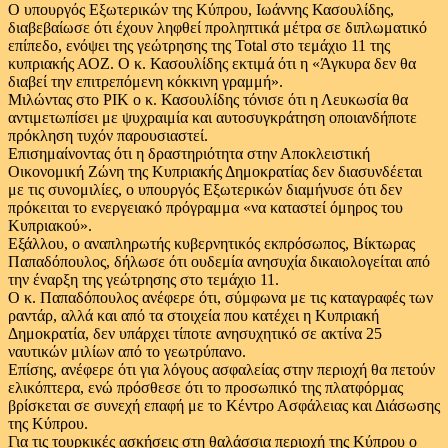
Ο υπουργός Εξωτερικών της Κύπρου, Ιωάννης Κασουλίδης,
διαβεβαίωσε ότι έχουν ληφθεί προληπτικά μέτρα σε διπλωματικό
επίπεδο, ενόψει της γεώτρησης της Total στο τεμάχιο 11 της
κυπριακής ΑΟΖ. Ο κ. Κασουλίδης εκτιμά ότι η «Άγκυρα δεν θα
διαβεί την επιτρεπόμενη κόκκινη γραμμή».
Μιλώντας στο ΡΙΚ ο κ. Κασουλίδης τόνισε ότι η Λευκωσία θα
αντιμετωπίσει με ψυχραιμία και αυτοσυγκράτηση οποιανδήποτε
πρόκληση τυχόν παρουσιαστεί.
Επισημαίνοντας ότι η δραστηριότητα στην Αποκλειστική
Οικονομική Ζώνη της Κυπριακής Δημοκρατίας δεν διασυνδέεται
με τις συνομιλίες, ο υπουργός Εξωτερικών διαμήνυσε ότι δεν
πρόκειται το ενεργειακό πρόγραμμα «να καταστεί όμηρος του
Κυπριακού».
Εξάλλου, ο αναπληρωτής κυβερνητικός εκπρόσωπος, Βίκτωρας
Παπαδόπουλος, δήλωσε ότι ουδεμία ανησυχία δικαιολογείται από
την έναρξη της γεώτρησης στο τεμάχιο 11.
Ο κ. Παπαδόπουλος ανέφερε ότι, σύμφωνα με τις καταγραφές των
ραντάρ, αλλά και από τα στοιχεία που κατέχει η Κυπριακή
Δημοκρατία, δεν υπάρχει τίποτε ανησυχητικό σε ακτίνα 25
ναυτικών μιλίων από το γεωτρύπανο.
Επίσης, ανέφερε ότι για λόγους ασφαλείας στην περιοχή θα πετούν
ελικόπτερα, ενώ πρόσθεσε ότι το προσωπικό της πλατφόρμας
βρίσκεται σε συνεχή επαφή με το Κέντρο Ασφάλειας και Διάσωσης
της Κύπρου.
Για τις τουρκικές ασκήσεις στη θαλάσσια περιοχή της Κύπρου ο