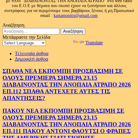
με τίτλο “ΔΙΑΒΑΙΝΟΝΤΑΣ ΤΗΝ ΑΝΟΠΑΙΑ ΑΤΡΑΠΟ” στο web radio
του Ε.Ο.Ε με θέματα που σκοπό έχουν να ξυπνήσουν και άλλους
συντρόφους για να περιμένουμε τους βαρβάρους ξένους ή μη.Προσωπικό
email :
kastamonitis@gmail.com
Αναζήτηση
Αναζήτηση
για:
Μετάφραστε την Σελίδα
Powered by
Translate
Τελευταία άρθρα
Δημοφιλή άρθρα
ΣΠΑΘΑ ΝΕΑ ΕΚΠΟΜΠΗ ΠΡΟΣΒΑΣΙΜΗ ΣΕ
ΟΛΟΥΣ ΠΡΕΜΙΕΡΑ ΣΗΜΕΡΑ 23.15
ΔΙΑΒΑΙΝΟΝΤΑΣ ΤΗΝ ΑΝΟΠΑΙΑ ΑΤΡΑΠΟ 2026
ΕΠ.112 ΣΠΑΘΑ ΑΝΤΕΧΕΤΕ ΑΥΤΕΣ ΤΙΣ
ΑΠΑΝΤΗΣΕΙΣ?
ΠΑΚΟΥ ΝΕΑ ΕΚΠΟΜΠΗ ΠΡΟΣΒΑΣΙΜΗ ΣΕ
ΟΛΟΥΣ ΠΡΕΜΙΕΡΑ ΣΗΜΕΡΑ 23.15
ΔΙΑΒΑΙΝΟΝΤΑΣ ΤΗΝ ΑΝΟΠΑΙΑ ΑΤΡΑΠΟ 2026
ΕΠ.111 ΠΑΚΟΥ ΑΝΤΟΝΙ ΦΑΟΥΤΣΙ Ο ΦΡΑΠΕΣ
ΤΗΣ ΑΜΕΡΙΚΗΣ.ΓΙΑΤΙ ΣΙΩΠΗΣΕ