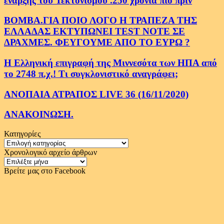
εναρξης του Τεκτονισμου .250 χρονια πιο πριν
ΒΟΜΒΑ.ΓΙΑ ΠΟΙΟ ΛΟΓΟ Η ΤΡΑΠΕΖΑ ΤΗΣ
ΕΛΛΑΔΑΣ ΕΚΤΥΠΩΝΕΙ TEST NOTE ΣΕ
ΔΡΑΧΜΕΣ. ΦΕΥΓΟΥΜΕ ΑΠΟ ΤΟ ΕΥΡΩ ?
Η Ελληνική επιγραφή της Μιννεσότα των ΗΠΑ από
το 2748 π.χ.! Τι συγκλονιστικό αναγράφει;
ΑΝΟΠΑΙΑ ΑΤΡΑΠΟΣ LIVE 36 (16/11/2020)
ΑΝΑΚΟΙΝΩΣΗ.
Κατηγορίες
Κατηγορίες
Χρονολογικό αρχείο άρθρων
Χρονολογικό
αρχείο
Βρείτε μας στο Facebook
άρθρων