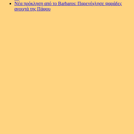
Νέα πρόκληση από το Barbaros: Παρενόχλησε ψαράδες
ανοιχτά της Πάφου