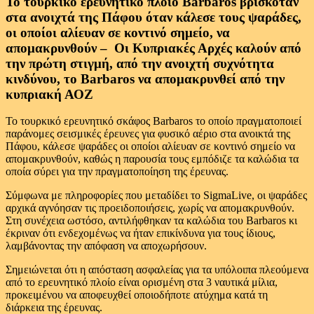
Το τουρκικό ερευνητικό πλοίο Barbaros βρισκόταν
στα ανοιχτά της Πάφου όταν κάλεσε τους ψαράδες,
οι οποίοι αλίευαν σε κοντινό σημείο, να
απομακρυνθούν – Οι Κυπριακές Αρχές καλούν από
την πρώτη στιγμή, από την ανοιχτή συχνότητα
κινδύνου, το Barbaros να απομακρυνθεί από την
κυπριακή ΑΟΖ
Το τουρκικό ερευνητικό σκάφος Barbaros το οποίο πραγματοποιεί
παράνομες σεισμικές έρευνες για φυσικό αέριο στα ανοικτά της
Πάφου, κάλεσε ψαράδες οι οποίοι αλίευαν σε κοντινό σημείο να
απομακρυνθούν, καθώς η παρουσία τους εμπόδιζε τα καλώδια τα
οποία σύρει για την πραγματοποίηση της έρευνας.
Σύμφωνα με πληροφορίες που μεταδίδει το SigmaLive, οι ψαράδες
αρχικά αγνόησαν τις προειδοποιήσεις, χωρίς να απομακρυνθούν.
Στη συνέχεια ωστόσο, αντιλήφθηκαν τα καλώδια του Barbaros κι
έκριναν ότι ενδεχομένως να ήταν επικίνδυνα για τους ίδιους,
λαμβάνοντας την απόφαση να αποχωρήσουν.
Σημειώνεται ότι η απόσταση ασφαλείας για τα υπόλοιπα πλεούμενα
από το ερευνητικό πλοίο είναι ορισμένη στα 3 ναυτικά μίλια,
προκειμένου να αποφευχθεί οποιοδήποτε ατύχημα κατά τη
διάρκεια της έρευνας.