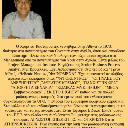
Ο Χρήστος Κασταμονίτης γεννήθηκε στην Αθήνα το 1973.
Φοίτησε στο πανεπιστήμιο του Coventry στην Αγγλία, όπου και σπούδασε
Επιστήμη Ηλεκτρονικών Υπολογιστών. Έχει μεταπτυχιακό στο
Management από το πανεπιστήμιο του Υork στην Αγγλία. Είναι μέλος του
Project Management Institute. Εργάζεται ως Senior Business Process
Analyst στις Βρυξελλες. Εχει Αρθρογραφησει στα περιοδικά “Τρίτο
Μάτι”, «Hellenic Nexus» ,”ΦΑΙΝΟΜΕΝΑ”. Έχει εμφανιστεί σε πλήθος
τηλεοπτικών εκπομπών όπως “ΦΥΓΟΚΕΝΤΡΟΣ” , “ΟΙ ΠΥΛΕΣ ΤΟΥ
ΑΝΕΞΗΓΗΤΟΥ” ,”ΑΘΕΑΤΟΣ ΚΟΣΜΟΣ”, “ΠΑΝΩ ΣΤΗΝ ΩΡΑ”
,”ΑΠΟΡΡΗΤΑ ΣΕΝΑΡΙΑ”, “ΚΩΔΙΚΑΣ ΜΥΣΤΗΡΙΩΝ” , “MEGA
Σαββατοκύριακο” ,”ΣΚ ΣΤΟ HIGHTV” καθώς και σε πολλές
ραδιοφωνικές εκπομπές .Στα ερευνητικά του ενδιαφέροντα
συγκαταλέγονται τα UFO, η ιστορία του ευρύτερου ελληνικού χώρου κ.ά.
Στα συλλεκτικά του ενδιαφέροντα περιλαμβάνονται τα γραμματόσημα, τα
νομίσματα και τα χαρτονομίσματα.Είναι Έφεδρος Ειδικός Επιστήμονας
του Γ.Ε.Σ στο κλάδο των Διαβιβάσεων.Συμμετείχε στις ραδιοφωνικές
εκπομπές ΑΓΝΩΣΤΟΙ ΕΠΙΣΚΕΠΤΕΣ και ΟΙ ΧΡΗΣΤΕΣ στο
ATHENSJUKEBOX .Ειχε επισης και την δική του ραδιοφωνική εκπομπή