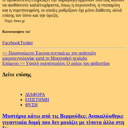
να αισθάνεστε καλά/ευχάριστα, όπως η σεροτονίνη, η ντοπαμίνη
και η νορεπινεφρίνη, οι οποίες ρυθμίζουν όχι μόνο διάθεση, αλλά
επίσης τον ύπνο και την όρεξη.
Πηγή: fimes.gr
Κοινοποιήστε το!
Facebook
Twitter
Continue
<< Προηγούμενο
Έρευνα σχετικά με την ανάπτυξη
μικροτεχνολογίας κατά τη Μυκηναϊκή περίοδο
Reading
Επόμενο >>
Υψηλή χοληστερόλη: Ο ρόλος του ασβεστίου
Δείτε επίσης
ΔΙΑΦΟΡΑ
ΕΠΙΣΤΗΜΗ
ΦΥΣΗ
Μυστήριο κάτω από τις Βερμούδες: Ανακαλύφθηκε
γιγαντιαία δομή που δεν μοιάζει με τίποτα άλλο στη