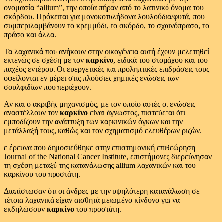
ονομασία “allium”, την οποία πήραν από το λατινικό όνομα του
σκόρδου. Πρόκειται για μονοκοτυλήδονα λουλούδια/φυτά, που
συμπεριλαμβάνουν το κρεμμύδι, το σκόρδο, το σχοινόπρασο, το
πράσο και άλλα.
Τα λαχανικά που ανήκουν στην οικογένεια αυτή έχουν μελετηθεί
εκτενώς σε σχέση με τον
καρκίνο
, ειδικά του στομάχου και του
παχέος εντέρου. Οι ευεργετικές και προληπτικές επιδράσεις τους
οφείλονται εν μέρει στις πλούσιες χημικές ενώσεις των
σουλφιδίων που περιέχουν.
Αν και ο ακριβής μηχανισμός, με τον οποίο αυτές οι ενώσεις
αναστέλλουν τον
καρκίνο
είναι άγνωστος, πιστεύεται ότι
εμποδίζουν την ανάπτυξη των καρκινικών όγκων και την
μετάλλαξή τους, καθώς και τον σχηματισμό ελευθέρων ριζών.
ε έρευνα που δημοσιεύθηκε στην επιστημονική επιθεώρηση
Journal of the National Cancer Institute, επιστήμονες διερεύνησαν
τη σχέση μεταξύ της κατανάλωσης allium λαχανικών και του
καρκίνου του προστάτη.
Διαπίστωσαν ότι οι άνδρες με την υψηλότερη κατανάλωση σε
τέτοια λαχανικά είχαν αισθητά μειωμένο κίνδυνο για να
εκδηλώσουν
καρκίνο
του προστάτη.