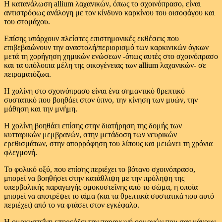
Η κατανάλωση allium λαχανικών, όπως το σχοινόπρασο, είναι
αντιστρόφως ανάλογη με τον κίνδυνο καρκίνου του οισοφάγου και
του στομάχου.
Επίσης υπάρχουν πλείστες επιστημονικές εκθέσεις που
επιβεβαιώνουν την αναστολή/περιορισμό των καρκινικών όγκων
μετά τη χορήγηση χημικών ενώσεων -όπως αυτές στο σχοινόπρασο
και τα υπόλοιπα μέλη της οικογένειας των allium λαχανικών- σε
πειραματόζωα.
Η χολίνη στo σχοινόπρασο είναι ένα σημαντικό θρεπτικό
συστατικό που βοηθάει στον ύπνο, την κίνηση των μυών, την
μάθηση και την μνήμη.
Η χολίνη βοηθάει επίσης στην διατήρηση της δομής των
κυτταρικών μεμβρανών, στην μετάδοση των νευρικών
ερεθισμάτων, στην απορρόφηση του λίπους και μειώνει τη χρόνια
φλεγμονή.
Το φολικό οξύ, που επίσης περιέχει το βότανο σχοινόπρασο,
μπορεί να βοηθήσει στην κατάθλιψη με την πρόληψη της
υπερβολικής παραγωγής ομοκυστεΐνης από το σώμα, η οποία
μπορεί να αποτρέψει το αίμα (και τα θρεπτικά συστατικά που αυτό
περιέχει) από το να φτάσει στον εγκέφαλο.
Η ομοκυστεΐνη επηρεάζει την παραγωγή ορμονών που σας κάνουν