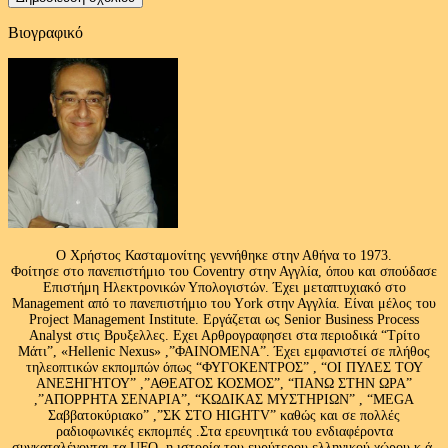
Βιογραφικό
Ο Χρήστος Κασταμονίτης γεννήθηκε στην Αθήνα το 1973.
Φοίτησε στο πανεπιστήμιο του Coventry στην Αγγλία, όπου και σπούδασε
Επιστήμη Ηλεκτρονικών Υπολογιστών. Έχει μεταπτυχιακό στο
Management από το πανεπιστήμιο του Υork στην Αγγλία. Είναι μέλος του
Project Management Institute. Εργάζεται ως Senior Business Process
Analyst στις Βρυξελλες. Εχει Αρθρογραφησει στα περιοδικά “Τρίτο
Μάτι”, «Hellenic Nexus» ,”ΦΑΙΝΟΜΕΝΑ”. Έχει εμφανιστεί σε πλήθος
τηλεοπτικών εκπομπών όπως “ΦΥΓΟΚΕΝΤΡΟΣ” , “ΟΙ ΠΥΛΕΣ ΤΟΥ
ΑΝΕΞΗΓΗΤΟΥ” ,”ΑΘΕΑΤΟΣ ΚΟΣΜΟΣ”, “ΠΑΝΩ ΣΤΗΝ ΩΡΑ”
,”ΑΠΟΡΡΗΤΑ ΣΕΝΑΡΙΑ”, “ΚΩΔΙΚΑΣ ΜΥΣΤΗΡΙΩΝ” , “MEGA
Σαββατοκύριακο” ,”ΣΚ ΣΤΟ HIGHTV” καθώς και σε πολλές
ραδιοφωνικές εκπομπές .Στα ερευνητικά του ενδιαφέροντα
συγκαταλέγονται τα UFO, η ιστορία του ευρύτερου ελληνικού χώρου κ.ά.