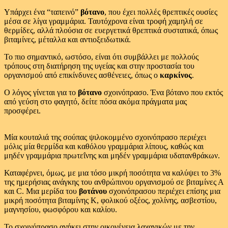
Υπάρχει ένα “ταπεινό”
βότανο
, που έχει πολλές θρεπτικές ουσίες
μέσα σε λίγα γραμμάρια. Ταυτόχρονα είναι τροφή χαμηλή σε
θερμίδες, αλλά πλούσια σε ευεργετικά θρεπτικά συστατικά, όπως
βιταμίνες, μέταλλα και αντιοξειδωτικά.
Το πιο σημαντικό, ωστόσο, είναι ότι συμβάλλει με πολλούς
τρόπους στη διατήρηση της υγείας και στην προστασία του
οργανισμού από επικίνδυνες ασθένειες, όπως ο
καρκίνος
.
Ο λόγος γίνεται για το
βότανο
σχοινόπρασο. Ένα βότανο που εκτός
από γεύση στο φαγητό, δείτε πόσα ακόμα πράγματα μας
προσφέρει.
Μία κουταλιά της σούπας ψιλοκομμένο σχοινόπρασο περιέχει
μόλις μία θερμίδα και καθόλου γραμμάρια λίπους, καθώς και
μηδέν γραμμάρια πρωτεΐνης και μηδέν γραμμάρια υδατανθράκων.
Καταφέρνει, όμως, με μια τόσο μικρή ποσότητα να καλύψει το 3%
της ημερήσιας ανάγκης του ανθρώπινου οργανισμού σε βιταμίνες Α
και C. Μια μερίδα του
βοτάνου
σχοινόπρασου περιέχει επίσης μια
μικρή ποσότητα βιταμίνης Κ, φολικού οξέος, χολίνης, ασβεστίου,
μαγνησίου, φωσφόρου και καλίου.
Το σχοινόπρασο ανήκει στην οικογένεια λαχανικών με την