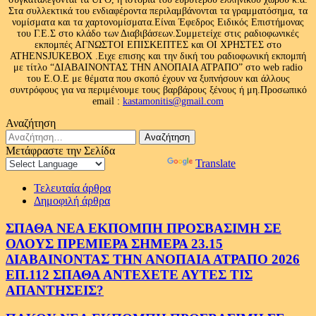
Στα συλλεκτικά του ενδιαφέροντα περιλαμβάνονται τα γραμματόσημα, τα
νομίσματα και τα χαρτονομίσματα.Είναι Έφεδρος Ειδικός Επιστήμονας
του Γ.Ε.Σ στο κλάδο των Διαβιβάσεων.Συμμετείχε στις ραδιοφωνικές
εκπομπές ΑΓΝΩΣΤΟΙ ΕΠΙΣΚΕΠΤΕΣ και ΟΙ ΧΡΗΣΤΕΣ στο
ATHENSJUKEBOX .Ειχε επισης και την δική του ραδιοφωνική εκπομπή
με τίτλο “ΔΙΑΒΑΙΝΟΝΤΑΣ ΤΗΝ ΑΝΟΠΑΙΑ ΑΤΡΑΠΟ” στο web radio
του Ε.Ο.Ε με θέματα που σκοπό έχουν να ξυπνήσουν και άλλους
συντρόφους για να περιμένουμε τους βαρβάρους ξένους ή μη.Προσωπικό
email :
kastamonitis@gmail.com
Αναζήτηση
Αναζήτηση
για:
Μετάφραστε την Σελίδα
Powered by
Translate
Τελευταία άρθρα
Δημοφιλή άρθρα
ΣΠΑΘΑ ΝΕΑ ΕΚΠΟΜΠΗ ΠΡΟΣΒΑΣΙΜΗ ΣΕ
ΟΛΟΥΣ ΠΡΕΜΙΕΡΑ ΣΗΜΕΡΑ 23.15
ΔΙΑΒΑΙΝΟΝΤΑΣ ΤΗΝ ΑΝΟΠΑΙΑ ΑΤΡΑΠΟ 2026
ΕΠ.112 ΣΠΑΘΑ ΑΝΤΕΧΕΤΕ ΑΥΤΕΣ ΤΙΣ
ΑΠΑΝΤΗΣΕΙΣ?