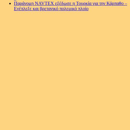
Παράνομη NAVTEX εξέδωσε η Τουρκία για την Κάρπαθο –
Ενέπλεξε και βρετανικό πολεμικό πλοίο