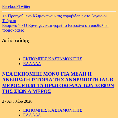
Facebook
Twitter
Continue
<< Προηγούμενο
Κλιμακώνουν τις παραβιάσεις στο Αιγαίο οι
Τούρκοι
Reading
Επόμενο >>
Ο Ερντογάν κατηγορεί το Βερολίνο ότι υποθάλπει
τρομοκράτες
Δείτε επίσης
ΕΚΠΟΜΠΕΣ ΚΑΣΤΑΜΟΝΙΤΗΣ
ΕΛΛΑΔΑ
ΝΕΑ ΕΚΠΟΜΠΗ ΜΟΝΟ ΓΙΑ ΜΕΛΗ Η
ΑΝΕΙΠΩΤΗ ΙΣΤΟΡΙΑ ΤΗΣ ΑΝΘΡΩΠΟΤΗΤΑΣ Β
ΜΕΡΟΣ ΕΠ.61 ΤΑ ΠΡΩΤΟΚΟΛΛΑ ΤΩΝ ΣΟΦΩΝ
ΤΗΣ ΣΙΩΝ Α ΜΕΡΟΣ
27 Απριλίου 2026
ΕΚΠΟΜΠΕΣ ΚΑΣΤΑΜΟΝΙΤΗΣ
ΕΛΛΑΔΑ