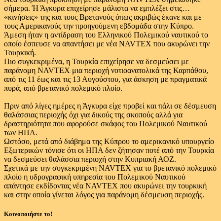
σήμερα. Ή Άγκυρα επιχείρησε μάλιστα να εμπλέξει στις…
«κινήσεις» της και τους Βρετανούς όπως ακριβώς έκανε και με
τους Αμερικανούς την προηγούμενη εβδομάδα στην Κύπρο.
Άμεση ήταν η αντίδραση του Ελληνικού Πολεμικού ναυτικού το
οποίο έσπευσε να απαντήσει με νέα NAVTEX που ακυρώνει την
Τουρκική.
Πιο συγκεκριμένα, η Τουρκία επιχείρησε να δεσμεύσει με
παράνομη NAVTEX μια περιοχή νοτιοανατολικά της Καρπάθου,
από τις 11 έως και τις 13 Αυγούστου, για άσκηση με πραγματικά
πυρά, από βρετανικό πολεμικό πλοίο.
Πριν από λίγες ημέρες η Άγκυρα είχε προβεί και πάλι σε δέσμευση
θαλάσσιας περιοχής όχι για δικούς της σκοπούς αλλά για
δραστηριότητα που αφορούσε σκάφος του Πολεμικού Ναυτικού
των ΗΠΑ.
Ωστόσο, μετά από διάβημα της Κύπρου το αμερικανικό υπουργείο
Εξωτερικών τόνισε ότι οι ΗΠΑ δεν ζήτησαν ποτέ από την Τουρκία
να δεσμεύσει θαλάσσια περιοχή στην Κυπριακή ΑΟΖ.
Σχετικά με την συγκεκριμένη NAVTEX για το βρετανικό πολεμικό
πλοίο η υδρογραφική υπηρεσία του Πολεμικού Ναυτικού
απάντησε εκδίδοντας νέα NAVTEX που ακυρώνει την τουρκική
και στην οποία γίνεται λόγος για παράνομη δέσμευση περιοχής.
Κοινοποιήστε το!