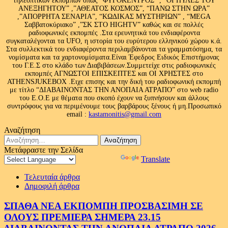
τηλεοπτικών εκπομπών όπως “ΦΥΓΟΚΕΝΤΡΟΣ” , “ΟΙ ΠΥΛΕΣ ΤΟΥ
ΑΝΕΞΗΓΗΤΟΥ” ,”ΑΘΕΑΤΟΣ ΚΟΣΜΟΣ”, “ΠΑΝΩ ΣΤΗΝ ΩΡΑ”
,”ΑΠΟΡΡΗΤΑ ΣΕΝΑΡΙΑ”, “ΚΩΔΙΚΑΣ ΜΥΣΤΗΡΙΩΝ” , “MEGA
Σαββατοκύριακο” ,”ΣΚ ΣΤΟ HIGHTV” καθώς και σε πολλές
ραδιοφωνικές εκπομπές .Στα ερευνητικά του ενδιαφέροντα
συγκαταλέγονται τα UFO, η ιστορία του ευρύτερου ελληνικού χώρου κ.ά.
Στα συλλεκτικά του ενδιαφέροντα περιλαμβάνονται τα γραμματόσημα, τα
νομίσματα και τα χαρτονομίσματα.Είναι Έφεδρος Ειδικός Επιστήμονας
του Γ.Ε.Σ στο κλάδο των Διαβιβάσεων.Συμμετείχε στις ραδιοφωνικές
εκπομπές ΑΓΝΩΣΤΟΙ ΕΠΙΣΚΕΠΤΕΣ και ΟΙ ΧΡΗΣΤΕΣ στο
ATHENSJUKEBOX .Ειχε επισης και την δική του ραδιοφωνική εκπομπή
με τίτλο “ΔΙΑΒΑΙΝΟΝΤΑΣ ΤΗΝ ΑΝΟΠΑΙΑ ΑΤΡΑΠΟ” στο web radio
του Ε.Ο.Ε με θέματα που σκοπό έχουν να ξυπνήσουν και άλλους
συντρόφους για να περιμένουμε τους βαρβάρους ξένους ή μη.Προσωπικό
email :
kastamonitis@gmail.com
Αναζήτηση
Αναζήτηση
για:
Μετάφραστε την Σελίδα
Powered by
Translate
Τελευταία άρθρα
Δημοφιλή άρθρα
ΣΠΑΘΑ ΝΕΑ ΕΚΠΟΜΠΗ ΠΡΟΣΒΑΣΙΜΗ ΣΕ
ΟΛΟΥΣ ΠΡΕΜΙΕΡΑ ΣΗΜΕΡΑ 23.15