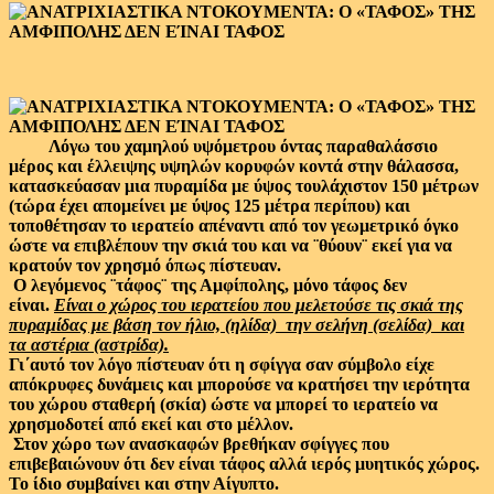
Λόγω του χαμηλού υψόμετρου όντας παραθαλάσσιο
μέρος και έλλειψης υψηλών κορυφών κοντά στην θάλασσα,
κατασκεύασαν μια πυραμίδα με ύψος τουλάχιστον 150 μέτρων
(τώρα έχει απομείνει με ύψος 125 μέτρα περίπου) και
τοποθέτησαν το ιερατείο απέναντι από τον γεωμετρικό όγκο
ώστε να επιβλέπουν την σκιά του και να ¨θύουν¨ εκεί για να
κρατούν τον χρησμό όπως πίστευαν.
Ο λεγόμενος ¨τάφος¨ της Αμφίπολης, μόνο τάφος δεν
είναι.
Είναι ο χώρος του ιερατείου που μελετούσε τις σκιά της
πυραμίδας με βάση τον ήλιο, (ηλίδα) την σελήνη (σελίδα) και
τα αστέρια (αστρίδα).
Γι΄αυτό τον λόγο πίστευαν ότι η σφίγγα σαν σύμβολο είχε
απόκρυφες δυνάμεις και μπορούσε να κρατήσει την ιερότητα
του χώρου σταθερή (σκία) ώστε να μπορεί το ιερατείο να
χρησμοδοτεί από εκεί και στο μέλλον.
Στον χώρο των ανασκαφών βρεθήκαν σφίγγες που
επιβεβαιώνουν ότι δεν είναι τάφος αλλά ιερός μυητικός χώρος.
Το ίδιο συμβαίνει και στην Αίγυπτο.