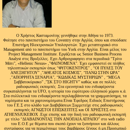
Ο Χρήστος Κασταμονίτης γεννήθηκε στην Αθήνα το 1973.
Φοίτησε στο πανεπιστήμιο του Coventry στην Αγγλία, όπου και σπούδασε
Επιστήμη Ηλεκτρονικών Υπολογιστών. Έχει μεταπτυχιακό στο
Management από το πανεπιστήμιο του Υork στην Αγγλία. Είναι μέλος του
Project Management Institute. Εργάζεται ως Senior Business Process
Analyst στις Βρυξελλες. Εχει Αρθρογραφησει στα περιοδικά “Τρίτο
Μάτι”, «Hellenic Nexus» ,”ΦΑΙΝΟΜΕΝΑ”. Έχει εμφανιστεί σε πλήθος
τηλεοπτικών εκπομπών όπως “ΦΥΓΟΚΕΝΤΡΟΣ” , “ΟΙ ΠΥΛΕΣ ΤΟΥ
ΑΝΕΞΗΓΗΤΟΥ” ,”ΑΘΕΑΤΟΣ ΚΟΣΜΟΣ”, “ΠΑΝΩ ΣΤΗΝ ΩΡΑ”
,”ΑΠΟΡΡΗΤΑ ΣΕΝΑΡΙΑ”, “ΚΩΔΙΚΑΣ ΜΥΣΤΗΡΙΩΝ” , “MEGA
Σαββατοκύριακο” ,”ΣΚ ΣΤΟ HIGHTV” καθώς και σε πολλές
ραδιοφωνικές εκπομπές .Στα ερευνητικά του ενδιαφέροντα
συγκαταλέγονται τα UFO, η ιστορία του ευρύτερου ελληνικού χώρου κ.ά.
Στα συλλεκτικά του ενδιαφέροντα περιλαμβάνονται τα γραμματόσημα, τα
νομίσματα και τα χαρτονομίσματα.Είναι Έφεδρος Ειδικός Επιστήμονας
του Γ.Ε.Σ στο κλάδο των Διαβιβάσεων.Συμμετείχε στις ραδιοφωνικές
εκπομπές ΑΓΝΩΣΤΟΙ ΕΠΙΣΚΕΠΤΕΣ και ΟΙ ΧΡΗΣΤΕΣ στο
ATHENSJUKEBOX .Ειχε επισης και την δική του ραδιοφωνική εκπομπή
με τίτλο “ΔΙΑΒΑΙΝΟΝΤΑΣ ΤΗΝ ΑΝΟΠΑΙΑ ΑΤΡΑΠΟ” στο web radio
του Ε.Ο.Ε με θέματα που σκοπό έχουν να ξυπνήσουν και άλλους
συντρόφους για να περιμένουμε τους βαρβάρους ξένους ή μη.Προσωπικό