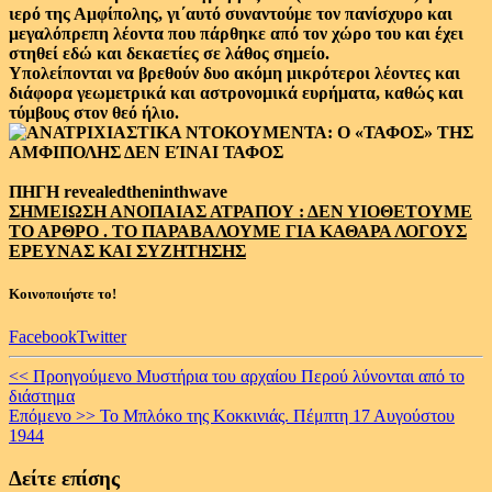
ιερό της Αμφίπολης, γι΄αυτό συναντούμε τον πανίσχυρο και
μεγαλόπρεπη λέοντα που πάρθηκε από τον χώρο του και έχει
στηθεί εδώ και δεκαετίες σε λάθος σημείο.
Υπολείπονται να βρεθούν δυο ακόμη μικρότεροι λέοντες και
διάφορα γεωμετρικά και αστρονομικά ευρήματα, καθώς και
τύμβους στον θεό ήλιο.
ΠΗΓΗ revealedtheninthwave
ΣΗΜΕΙΩΣΗ ΑΝΟΠΑΙΑΣ ΑΤΡΑΠΟΥ : ΔΕΝ ΥΙΟΘΕΤΟΥΜΕ
ΤΟ ΑΡΘΡΟ . ΤΟ ΠΑΡΑΒΑΛΟΥΜΕ ΓΙΑ ΚΑΘΑΡΑ ΛΟΓΟΥΣ
ΕΡΕΥΝΑΣ ΚΑΙ ΣΥΖΗΤΗΣΗΣ
Κοινοποιήστε το!
Facebook
Twitter
Continue
<< Προηγούμενο
Μυστήρια του αρχαίου Περού λύνονται από το
διάστημα
Reading
Επόμενο >>
Το Μπλόκο της Κοκκινιάς. Πέμπτη 17 Αυγούστου
1944
Δείτε επίσης