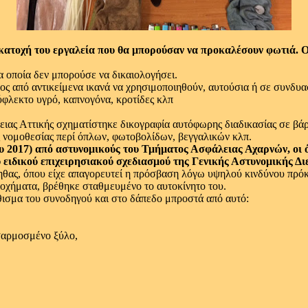
ατοχή του εργαλεία που θα μπορούσαν να προκαλέσουν φωτιά. Ο 
τα οποία δεν μπορούσε να δικαιολογήσει.
θος από αντικείμενα ικανά να χρησιμοποιηθούν, αυτούσια ή σε συνδυ
εύφλεκτο υγρό, καπνογόνα, κροτίδες κλπ
ας Αττικής σχηματίστηκε δικογραφία αυτόφωρης διαδικασίας σε βάρο
 νομοθεσίας περί όπλων, φωτοβολίδων, βεγγαλικών κλπ.
υ 2017) από αστυνομικούς του Τμήματος Ασφάλειας Αχαρνών, οι 
 ειδικού επιχειρησιακού σχεδιασμού της Γενικής Αστυνομικής Δι
ηθας, όπου είχε απαγορευτεί η πρόσβαση λόγω υψηλού κινδύνου πρόκ
 οχήματα, βρέθηκε σταθμευμένο το αυτοκίνητο του.
θισμα του συνοδηγού και στο δάπεδο μπροστά από αυτό:
οσαρμοσμένο ξύλο,