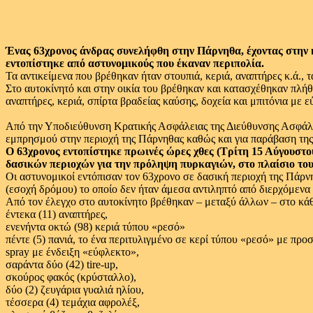
Ένας 63χρονος άνδρας συνελήφθη στην Πάρνηθα, έχοντας στην κ
εντοπίστηκε από αστυνομικούς που έκαναν περιπολία.
Τα αντικείμενα που βρέθηκαν ήταν στουπιά, κεριά, αναπτήρες κ.ά., 
Στο αυτοκίνητό και στην οικία του βρέθηκαν και κατασχέθηκαν πλή
αναπτήρες, κεριά, σπίρτα βραδείας καύσης, δοχεία και μπιτόνια με 
Από την Υποδιεύθυνση Κρατικής Ασφάλειας της Διεύθυνσης Ασφάλει
εμπρησμού στην περιοχή της Πάρνηθας καθώς και για παράβαση της
Ο 63χρονος εντοπίστηκε πρωινές ώρες χθες (Τρίτη 15 Αύγουστο
δασικών περιοχών για την πρόληψη πυρκαγιών, στο πλαίσιο του
Οι αστυνομικοί εντόπισαν τον 63χρονο σε δασική περιοχή της Πάρν
(εσοχή δρόμου) το οποίο δεν ήταν άμεσα αντιληπτό από διερχόμενα
Από τον έλεγχο στο αυτοκίνητο βρέθηκαν – μεταξύ άλλων – στο κά
έντεκα (11) αναπτήρες,
ενενήντα οκτώ (98) κεριά τύπου «ρεσό»
πέντε (5) πανιά, το ένα περιτυλιγμένο σε κερί τύπου «ρεσό» με πρ
spray με ένδειξη «εύφλεκτο»,
σαράντα δύο (42) tire-up,
σκούρος φακός (κρύσταλλο),
δύο (2) ζευγάρια γυαλιά ηλίου,
τέσσερα (4) τεμάχια αφρολέξ,