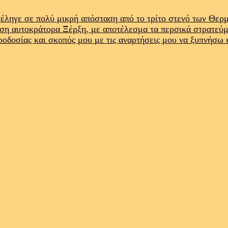
έληγε σε πολύ μικρή απόσταση από το τρίτο στενό των Θε
ρση αυτοκράτορα Ξέρξη, με αποτέλεσμα τα περσικά στρατεύ
προδοσίας και σκοπός μου με τις αναρτήσεις μου να ξυπνήσω