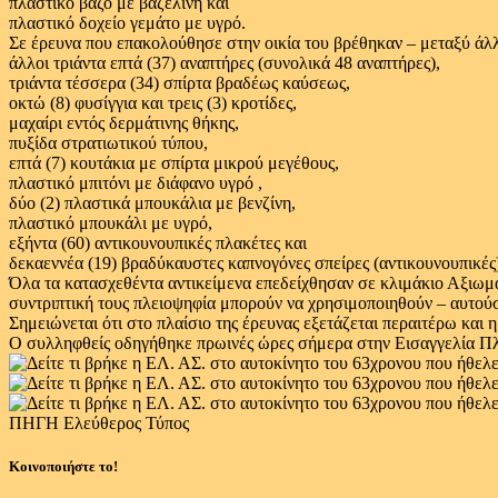
πλαστικό βάζο με βαζελίνη και
πλαστικό δοχείο γεμάτο με υγρό.
Σε έρευνα που επακολούθησε στην οικία του βρέθηκαν – μεταξύ άλ
άλλοι τριάντα επτά (37) αναπτήρες (συνολικά 48 αναπτήρες),
τριάντα τέσσερα (34) σπίρτα βραδέως καύσεως,
οκτώ (8) φυσίγγια και τρεις (3) κροτίδες,
μαχαίρι εντός δερμάτινης θήκης,
πυξίδα στρατιωτικού τύπου,
επτά (7) κουτάκια με σπίρτα μικρού μεγέθους,
πλαστικό μπιτόνι με διάφανο υγρό ,
δύο (2) πλαστικά μπουκάλια με βενζίνη,
πλαστικό μπουκάλι με υγρό,
εξήντα (60) αντικουνουπικές πλακέτες και
δεκαεννέα (19) βραδύκαυστες καπνογόνες σπείρες (αντικουνουπικές
Όλα τα κατασχεθέντα αντικείμενα επεδείχθησαν σε κλιμάκιο Αξιωμ
συντριπτική τους πλειοψηφία μπορούν να χρησιμοποιηθούν – αυτούσ
Σημειώνεται ότι στο πλαίσιο της έρευνας εξετάζεται περαιτέρω και
Ο συλληφθείς οδηγήθηκε πρωινές ώρες σήμερα στην Εισαγγελία Πλ
ΠΗΓΗ Ελεύθερος Τύπος
Κοινοποιήστε το!