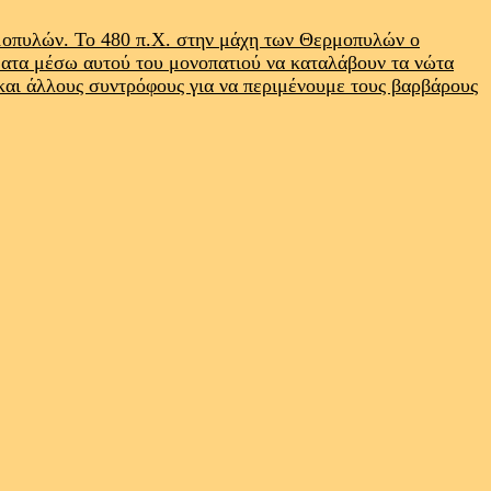
ρμοπυλών. Το 480 π.Χ. στην μάχη των Θερμοπυλών ο
ματα μέσω αυτού του μονοπατιού να καταλάβουν τα νώτα
 και άλλους συντρόφους για να περιμένουμε τους βαρβάρους