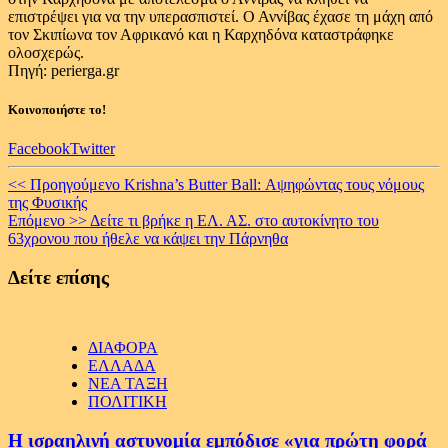
επιστρέψει για να την υπερασπιστεί. Ο Αννίβας έχασε τη μάχη από
τον Σκιπίωνα τον Αφρικανό και η Καρχηδόνα καταστράφηκε
ολοσχερώς.
Πηγή: perierga.gr
Κοινοποιήστε το!
Facebook
Twitter
Continue
<< Προηγούμενο
Krishna’s Butter Ball: Αψηφώντας τους νόμους
της Φυσικής
Reading
Επόμενο >>
Δείτε τι βρήκε η ΕΛ. ΑΣ. στο αυτοκίνητο του
63χρονου που ήθελε να κάψει την Πάρνηθα
Δείτε επίσης
ΔΙΑΦΟΡΑ
ΕΛΛΑΔΑ
ΝΕΑ ΤΑΞΗ
ΠΟΛΙΤΙΚΗ
Η ισραηλινή αστυνομία εμπόδισε «για πρώτη φορά