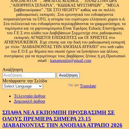
ΑΝΕΞΗΓΗΤΟΥ” ,”ΑΘΕΑΤΟΣ ΚΟΣΜΟΣ”, “ΠΑΝΩ ΣΤΗΝ ΩΡΑ”
,”ΑΠΟΡΡΗΤΑ ΣΕΝΑΡΙΑ”, “ΚΩΔΙΚΑΣ ΜΥΣΤΗΡΙΩΝ” , “MEGA
Σαββατοκύριακο” ,”ΣΚ ΣΤΟ HIGHTV” καθώς και σε πολλές
ραδιοφωνικές εκπομπές .Στα ερευνητικά του ενδιαφέροντα
συγκαταλέγονται τα UFO, η ιστορία του ευρύτερου ελληνικού χώρου κ.ά.
Στα συλλεκτικά του ενδιαφέροντα περιλαμβάνονται τα γραμματόσημα, τα
νομίσματα και τα χαρτονομίσματα.Είναι Έφεδρος Ειδικός Επιστήμονας
του Γ.Ε.Σ στο κλάδο των Διαβιβάσεων.Συμμετείχε στις ραδιοφωνικές
εκπομπές ΑΓΝΩΣΤΟΙ ΕΠΙΣΚΕΠΤΕΣ και ΟΙ ΧΡΗΣΤΕΣ στο
ATHENSJUKEBOX .Ειχε επισης και την δική του ραδιοφωνική εκπομπή
με τίτλο “ΔΙΑΒΑΙΝΟΝΤΑΣ ΤΗΝ ΑΝΟΠΑΙΑ ΑΤΡΑΠΟ” στο web radio
του Ε.Ο.Ε με θέματα που σκοπό έχουν να ξυπνήσουν και άλλους
συντρόφους για να περιμένουμε τους βαρβάρους ξένους ή μη.Προσωπικό
email :
kastamonitis@gmail.com
Αναζήτηση
Αναζήτηση
για:
Μετάφραστε την Σελίδα
Powered by
Translate
Τελευταία άρθρα
Δημοφιλή άρθρα
ΣΠΑΘΑ ΝΕΑ ΕΚΠΟΜΠΗ ΠΡΟΣΒΑΣΙΜΗ ΣΕ
ΟΛΟΥΣ ΠΡΕΜΙΕΡΑ ΣΗΜΕΡΑ 23.15
ΔΙΑΒΑΙΝΟΝΤΑΣ ΤΗΝ ΑΝΟΠΑΙΑ ΑΤΡΑΠΟ 2026