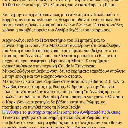
10.000 ιππέων και με 37 ελέφαντες για να καταλάβει τη Ρώμη.
Εκείνη την εποχή πίστευαν πως μια επίθεση στην Ιταλία από το
βορρά ήταν αυτοκτονία καθώς θεωρείτο αδύνατο να μετακινηθεί
τόσο μεγάλος όγκος στρατού μέσω των Άλπεων. Για εκατοντάδες
χρόνια η ακριβής πορεία του Αννίβα διχάζει του ιστορικούς.
Αρχαιολόγοι από το Πανεπιστήμιο του Κέιμπριτζ και το
Πανεπιστήμιο Κουίν στο Μπέλφαστ αναφέρουν ότι ανακάλυψαν
μια λεπτή κρούστα από αρχαία περιττώματα που δείχνουν ότι ο
στρατός του Αννίβα πέρασε πολύ νοτιότερα από ότι εθεωρείτο
μέχρι σήμερα, αναφέρει η Βρετανική Mirror. Τα ευρήματα
ανακαλύφθηκαν στην περιοχή Col de la Traversette.
Μικροβιολόγοι επιβεβαιώνουν ότι τα ευρήματα ταιριάζουν απόλυτα
με την εποχή και τον καρχηδονιακό στρατό.
Με τις νίκες κατά των Ρωμαίων στον ποταμό Τρέβια το 218 π.Χ. ο
Αννίβας έγινε ο τρόμος της Ρώμης. Ο δρόμος για την “αιώνια
πόλη” φαινόταν πλέον ανοιχτός και η φράση “ο Αννίβας προ των
πυλών” σημάδεψε τη Ρωμαϊκή Αυτοκρατορία για χρόνια. Ωστόσο
ο Καρχηδόνιος στρατηγός δε βάδισε κατά της Ρώμης, και
προτίμησε να κινηθεί προς τη Νότιο Ιταλία.
Τελικά οδηγήθηκε σε οδυνηρή ήττα καθώς οι Ρωμαίοι τον
υπέβαλαν σε ένα πόλεμο φθοράς και στη συνέχεια αντεπιτέθηκαν
στην Καρχηδόνα με αποτέλεσμα ο Αννίβας να κληθεί να