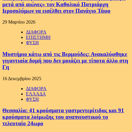
μετά από αιώνες» τον Καθολικό Πατριάρχη
Ιεροσολύμων να εισέλθει στον Πανάγιο Τάφο
29 Μαρτίου 2026
ΔΙΑΦΟΡΑ
ΕΠΙΣΤΗΜΗ
ΦΥΣΗ
Μυστήριο κάτω από τις Βερμούδες: Ανακαλύφθηκε
γιγαντιαία δομή που δεν μοιάζει με τίποτα άλλο στη
Γη
16 Δεκεμβρίου 2025
ΔΙΑΦΟΡΑ
ΕΛΛΑΔΑ
ΦΥΣΗ
Θεσσαλία: 41 κρούσματα γαστρεντερίτιδας και 91
κρούσματα λοίμωξης του αναπνευστικού το
τελευταίο 24ωρο