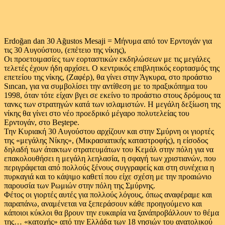
Erdoğan dan 30 Ağustos Mesaji = Μήνυμα από τον Ερντογάν για
τις 30 Αυγούστου, (επέτειο της νίκης),
Οι προετοιμασίες των εορταστικών εκδηλώσεων με τις μεγάλες
τελετές έχουν ήδη αρχίσει. Ο κεντρικός επιβλητικός εορτασμός της
επετείου της νίκης, (Ζαφέρ), θα γίνει στην Άγκυρα, στο προάστιο
Sıncan, για να συμβολίσει την αντίθεση με το πραξικόπημα του
1998, όταν τότε είχαν βγει σε εκείνο το προάστιο στους δρόμους τα
τανκς των στρατηγών κατά των ισλαμιστών. Η μεγάλη δεξίωση της
νίκης θα γίνει στο νέο προεδρικό μέγαρο πολυτελείας του
Ερντογάν, στο Beştepe.
Την Κυριακή 30 Αυγούστου αρχίζουν και στην Σμύρνη οι γιορτές
της «μεγάλης Νίκης», (Μικρασιατικής καταστροφής), η είσοδος
δηλαδή των άτακτων στρατευμάτων του Κεμάλ στην πόλη για να
επακολουθήσει η μεγάλη λεηλασία, η σφαγή των χριστιανών, που
περιγράφεται από πολλούς ξένους συγγραφείς και στη συνέχεια η
πυρκαγιά και το κάψιμο καθετί που είχε σχέση με την προαιώνιο
παρουσία των Ρωμιών στην πόλη της Σμύρνης.
Φέτος οι γιορτές αυτές για πολλούς λόγους, όπως αναφέραμε και
παραπάνω, αναμένεται να ξεπεράσουν κάθε προηγούμενο και
κάποιοι κύκλοι θα βρουν την ευκαιρία να ξανάπροβάλλουν το θέμα
της… «κατοχής» από την Ελλάδα των 18 νησιών του ανατολικού