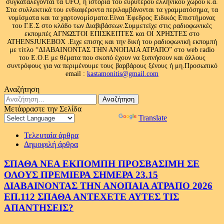
συγκαταλέγονται τα UFO, η ιστορία του ευρύτερου ελληνικού χώρου κ.ά.
Στα συλλεκτικά του ενδιαφέροντα περιλαμβάνονται τα γραμματόσημα, τα
νομίσματα και τα χαρτονομίσματα.Είναι Έφεδρος Ειδικός Επιστήμονας
του Γ.Ε.Σ στο κλάδο των Διαβιβάσεων.Συμμετείχε στις ραδιοφωνικές
εκπομπές ΑΓΝΩΣΤΟΙ ΕΠΙΣΚΕΠΤΕΣ και ΟΙ ΧΡΗΣΤΕΣ στο
ATHENSJUKEBOX .Ειχε επισης και την δική του ραδιοφωνική εκπομπή
με τίτλο “ΔΙΑΒΑΙΝΟΝΤΑΣ ΤΗΝ ΑΝΟΠΑΙΑ ΑΤΡΑΠΟ” στο web radio
του Ε.Ο.Ε με θέματα που σκοπό έχουν να ξυπνήσουν και άλλους
συντρόφους για να περιμένουμε τους βαρβάρους ξένους ή μη.Προσωπικό
email :
kastamonitis@gmail.com
Αναζήτηση
Αναζήτηση
για:
Μετάφραστε την Σελίδα
Powered by
Translate
Τελευταία άρθρα
Δημοφιλή άρθρα
ΣΠΑΘΑ ΝΕΑ ΕΚΠΟΜΠΗ ΠΡΟΣΒΑΣΙΜΗ ΣΕ
ΟΛΟΥΣ ΠΡΕΜΙΕΡΑ ΣΗΜΕΡΑ 23.15
ΔΙΑΒΑΙΝΟΝΤΑΣ ΤΗΝ ΑΝΟΠΑΙΑ ΑΤΡΑΠΟ 2026
ΕΠ.112 ΣΠΑΘΑ ΑΝΤΕΧΕΤΕ ΑΥΤΕΣ ΤΙΣ
ΑΠΑΝΤΗΣΕΙΣ?