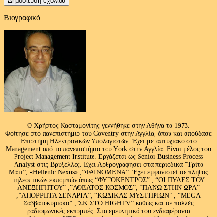
Βιογραφικό
Ο Χρήστος Κασταμονίτης γεννήθηκε στην Αθήνα το 1973.
Φοίτησε στο πανεπιστήμιο του Coventry στην Αγγλία, όπου και σπούδασε
Επιστήμη Ηλεκτρονικών Υπολογιστών. Έχει μεταπτυχιακό στο
Management από το πανεπιστήμιο του Υork στην Αγγλία. Είναι μέλος του
Project Management Institute. Εργάζεται ως Senior Business Process
Analyst στις Βρυξελλες. Εχει Αρθρογραφησει στα περιοδικά “Τρίτο
Μάτι”, «Hellenic Nexus» ,”ΦΑΙΝΟΜΕΝΑ”. Έχει εμφανιστεί σε πλήθος
τηλεοπτικών εκπομπών όπως “ΦΥΓΟΚΕΝΤΡΟΣ” , “ΟΙ ΠΥΛΕΣ ΤΟΥ
ΑΝΕΞΗΓΗΤΟΥ” ,”ΑΘΕΑΤΟΣ ΚΟΣΜΟΣ”, “ΠΑΝΩ ΣΤΗΝ ΩΡΑ”
,”ΑΠΟΡΡΗΤΑ ΣΕΝΑΡΙΑ”, “ΚΩΔΙΚΑΣ ΜΥΣΤΗΡΙΩΝ” , “MEGA
Σαββατοκύριακο” ,”ΣΚ ΣΤΟ HIGHTV” καθώς και σε πολλές
ραδιοφωνικές εκπομπές .Στα ερευνητικά του ενδιαφέροντα