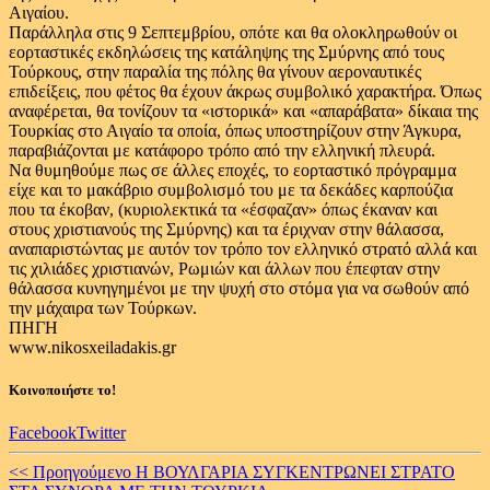
Αιγαίου.
Παράλληλα στις 9 Σεπτεμβρίου, οπότε και θα ολοκληρωθούν οι
εορταστικές εκδηλώσεις της κατάληψης της Σμύρνης από τους
Τούρκους, στην παραλία της πόλης θα γίνουν αεροναυτικές
επιδείξεις, που φέτος θα έχουν άκρως συμβολικό χαρακτήρα. Όπως
αναφέρεται, θα τονίζουν τα «ιστορικά» και «απαράβατα» δίκαια της
Τουρκίας στο Αιγαίο τα οποία, όπως υποστηρίζουν στην Άγκυρα,
παραβιάζονται με κατάφορο τρόπο από την ελληνική πλευρά.
Να θυμηθούμε πως σε άλλες εποχές, το εορταστικό πρόγραμμα
είχε και το μακάβριο συμβολισμό του με τα δεκάδες καρπούζια
που τα έκοβαν, (κυριολεκτικά τα «έσφαζαν» όπως έκαναν και
στους χριστιανούς της Σμύρνης) και τα έριχναν στην θάλασσα,
αναπαριστώντας με αυτόν τον τρόπο τον ελληνικό στρατό αλλά και
τις χιλιάδες χριστιανών, Ρωμιών και άλλων που έπεφταν στην
θάλασσα κυνηγημένοι με την ψυχή στο στόμα για να σωθούν από
την μάχαιρα των Τούρκων.
ΠΗΓΗ
www.nikosxeiladakis.gr
Κοινοποιήστε το!
Facebook
Twitter
Continue
<< Προηγούμενο
Η ΒΟΥΛΓΑΡΙΑ ΣΥΓΚΕΝΤΡΩΝΕΙ ΣΤΡΑΤΟ