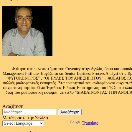
Φοίτησε στο πανεπιστήμιο του Coventry στην Αγγλία, όπου και σπούδ
Management Institute. Εργάζεται ως Senior Business Process Analyst στι
“ΦΥΓΟΚΕΝΤΡΟΣ” , “ΟΙ ΠΥΛΕΣ ΤΟΥ ΑΝΕΞΗΓΗΤΟΥ” ,”ΑΘΕΑΤΟΣ ΚΟΣΜ
πολλές ραδιοφωνικές εκπομπές .Στα ερευνητικά του ενδιαφέροντα συγκαταλ
τα χαρτονομίσματα.Είναι Έφεδρος Ειδικός Επιστήμονας του Γ.Ε.Σ στο
δική του ραδιοφωνική εκπομπή με τίτλο “ΔΙΑΒΑΙΝΟΝΤΑΣ ΤΗΝ ΑΝΟΠΑΙΑ Α
Αναζήτηση
Αναζήτηση
για:
Μετάφραστε την Σελίδα
Powered by
Translate