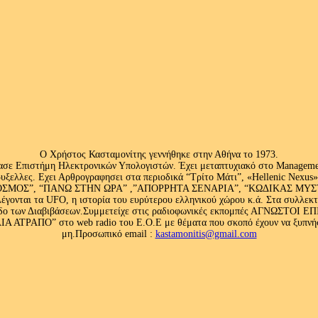
Ο Χρήστος Κασταμονίτης γεννήθηκε στην Αθήνα το 1973.
ασε Επιστήμη Ηλεκτρονικών Υπολογιστών. Έχει μεταπτυχιακό στο Management
ς Βρυξελλες. Εχει Αρθρογραφησει στα περιοδικά “Τρίτο Μάτι”, «Hellenic N
ΟΣ”, “ΠΑΝΩ ΣΤΗΝ ΩΡΑ” ,”ΑΠΟΡΡΗΤΑ ΣΕΝΑΡΙΑ”, “ΚΩΔΙΚΑΣ ΜΥΣΤΗΡΙ
έγονται τα UFO, η ιστορία του ευρύτερου ελληνικού χώρου κ.ά. Στα συλλεκ
 κλάδο των Διαβιβάσεων.Συμμετείχε στις ραδιοφωνικές εκπομπές ΑΓΝΩΣΤΟ
ΤΡΑΠΟ” στο web radio του Ε.Ο.Ε με θέματα που σκοπό έχουν να ξυπνήσου
μη.Προσωπικό email :
kastamonitis@gmail.com