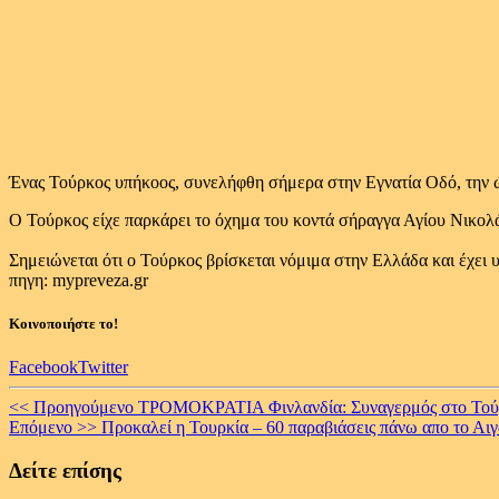
Ένας Τούρκος υπήκοος, συνελήφθη σήμερα στην Εγνατία Οδό, την 
Ο Τούρκος είχε παρκάρει το όχημα του κοντά σήραγγα Αγίου Νικολ
Σημειώνεται ότι ο Τούρκος βρίσκεται νόμιμα στην Ελλάδα και έχει 
πηγη: mypreveza.gr
Κοινοποιήστε το!
Facebook
Twitter
Continue
<< Προηγούμενο
ΤΡΟΜΟΚΡΑΤΙΑ Φινλανδία: Συναγερμός στο Τούρκ
Επόμενο >>
Προκαλεί η Τουρκία – 60 παραβιάσεις πάνω απο το Αιγ
Reading
Δείτε επίσης