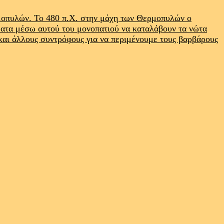
ρμοπυλών. Το 480 π.Χ. στην μάχη των Θερμοπυλών ο
ματα μέσω αυτού του μονοπατιού να καταλάβουν τα νώτα
 και άλλους συντρόφους για να περιμένουμε τους βαρβάρους