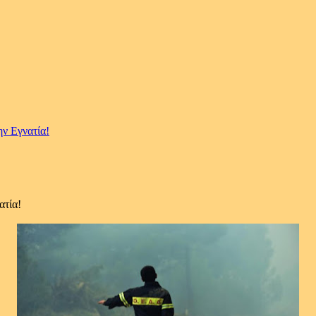
ην Εγνατία!
ατία!