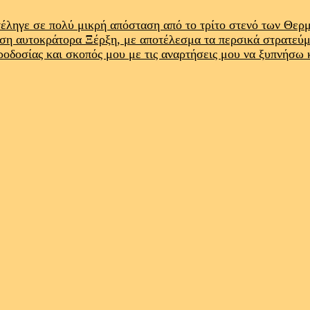
έληγε σε πολύ μικρή απόσταση από το τρίτο στενό των Θε
ρση αυτοκράτορα Ξέρξη, με αποτέλεσμα τα περσικά στρατεύ
προδοσίας και σκοπός μου με τις αναρτήσεις μου να ξυπνήσω