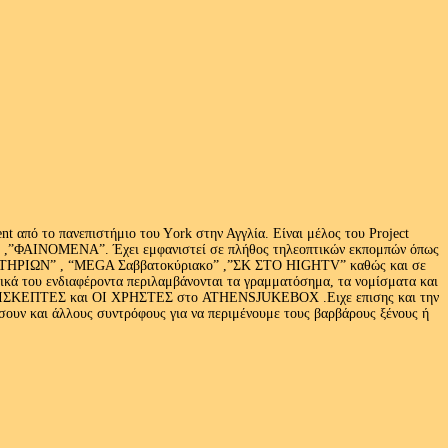
 από το πανεπιστήμιο του Υork στην Αγγλία. Είναι μέλος του Project
exus» ,”ΦΑΙΝΟΜΕΝΑ”. Έχει εμφανιστεί σε πλήθος τηλεοπτικών εκπομπών όπως
ΩΝ” , “MEGA Σαββατοκύριακο” ,”ΣΚ ΣΤΟ HIGHTV” καθώς και σε
τικά του ενδιαφέροντα περιλαμβάνονται τα γραμματόσημα, τα νομίσματα και
Ι ΕΠΙΣΚΕΠΤΕΣ και ΟΙ ΧΡΗΣΤΕΣ στο ATHENSJUKEBOX .Ειχε επισης και την
ν και άλλους συντρόφους για να περιμένουμε τους βαρβάρους ξένους ή