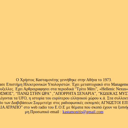
Ο Χρήστος Κασταμονίτης γεννήθηκε στην Αθήνα το 1973.
ασε Επιστήμη Ηλεκτρονικών Υπολογιστών. Έχει μεταπτυχιακό στο Management
ς Βρυξελλες. Εχει Αρθρογραφησει στα περιοδικά “Τρίτο Μάτι”, «Hellenic N
ΟΣ”, “ΠΑΝΩ ΣΤΗΝ ΩΡΑ” ,”ΑΠΟΡΡΗΤΑ ΣΕΝΑΡΙΑ”, “ΚΩΔΙΚΑΣ ΜΥΣΤΗΡΙ
έγονται τα UFO, η ιστορία του ευρύτερου ελληνικού χώρου κ.ά. Στα συλλεκ
 κλάδο των Διαβιβάσεων.Συμμετείχε στις ραδιοφωνικές εκπομπές ΑΓΝΩΣΤΟ
ΤΡΑΠΟ” στο web radio του Ε.Ο.Ε με θέματα που σκοπό έχουν να ξυπνήσου
μη.Προσωπικό email :
kastamonitis@gmail.com