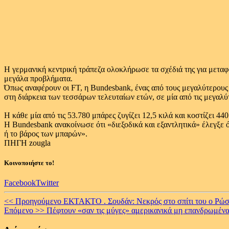
Η γερμανική κεντρική τράπεζα ολοκλήρωσε τα σχέδιά της για μετα
μεγάλα προβλήματα.
Όπως αναφέρουν οι FT, η Bundesbank, ένας από τους μεγαλύτερους
στη διάρκεια των τεσσάρων τελευταίων ετών, σε μία από τις μεγαλύτ
Η κάθε μία από τις 53.780 μπάρες ζυγίζει 12,5 κιλά και κοστίζει 4
Η Bundesbank ανακοίνωσε ότι «διεξοδικά και εξαντλητικά» έλεγξε 
ή το βάρος των μπαρών».
ΠΗΓΗ zougla
Κοινοποιήστε το!
Facebook
Twitter
Continue
<< Προηγούμενο
ΕΚΤΑΚΤΟ . Σουδάν: Νεκρός στο σπίτι του ο
Επόμενο >>
Πέφτουν «σαν τις μύγες» αμερικανικά μη επανδρωμένα 
Reading