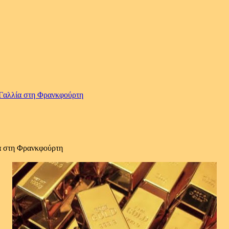
 Γαλλία στη Φρανκφούρτη
α στη Φρανκφούρτη