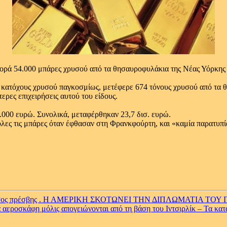
φορά 54.000 μπάρες χρυσού από τα θησαυροφυλάκια της Νέας Υόρκης κ
 κατόχους χρυσού παγκοσμίως, μετέφερε 674 τόνους χρυσού από τα θ
ερες επιχειρήσεις αυτού του είδους.
40.000 ευρώ. Συνολικά, μεταφέρθηκαν 23,7 δισ. ευρώ.
όλες τις μπάρες όταν έφθασαν στη Φρανκφούρτη, και «καμία παρατυπί
 Ρώσος πρέσβης . Η ΑΜΕΡΙΚΗ ΣΚΟΤΩΝΕΙ ΤΗΝ ΔΙΠΛΩΜΑΤΙΑ ΤΟΥ
αεροσκάφη μόλις απογειώνονται από τη βάση του Ιντσιρλίκ – Τα κατα