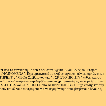
 από το πανεπιστήμιο του Υork στην Αγγλία. Είναι μέλος του Project
exus» ,”ΦΑΙΝΟΜΕΝΑ”. Έχει εμφανιστεί σε πλήθος τηλεοπτικών εκπομπών όπως
ΩΝ” , “MEGA Σαββατοκύριακο” ,”ΣΚ ΣΤΟ HIGHTV” καθώς και σε
τικά του ενδιαφέροντα περιλαμβάνονται τα γραμματόσημα, τα νομίσματα και
Ι ΕΠΙΣΚΕΠΤΕΣ και ΟΙ ΧΡΗΣΤΕΣ στο ATHENSJUKEBOX .Ειχε επισης και την
ν και άλλους συντρόφους για να περιμένουμε τους βαρβάρους ξένους ή