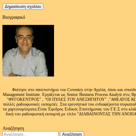
Βιογραφικό
Φοίτησε στο πανεπιστήμιο του Coventry στην Αγγλία, όπου και σπούδ
Management Institute. Εργάζεται ως Senior Business Process Analyst στι
“ΦΥΓΟΚΕΝΤΡΟΣ” , “ΟΙ ΠΥΛΕΣ ΤΟΥ ΑΝΕΞΗΓΗΤΟΥ” ,”ΑΘΕΑΤΟΣ ΚΟΣΜ
πολλές ραδιοφωνικές εκπομπές .Στα ερευνητικά του ενδιαφέροντα συγκαταλ
τα χαρτονομίσματα.Είναι Έφεδρος Ειδικός Επιστήμονας του Γ.Ε.Σ στο
δική του ραδιοφωνική εκπομπή με τίτλο “ΔΙΑΒΑΙΝΟΝΤΑΣ ΤΗΝ ΑΝΟΠΑΙΑ Α
Αναζήτηση
Αναζήτηση