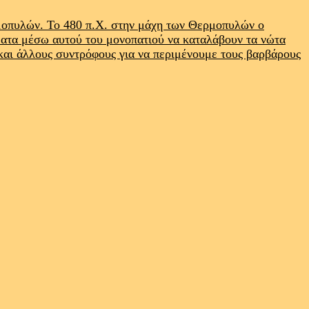
ρμοπυλών. Το 480 π.Χ. στην μάχη των Θερμοπυλών ο
ματα μέσω αυτού του μονοπατιού να καταλάβουν τα νώτα
 και άλλους συντρόφους για να περιμένουμε τους βαρβάρους