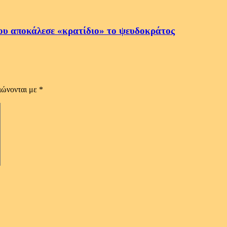
ου αποκάλεσε «κρατίδιο» το ψευδοκράτος
ιώνονται με
*