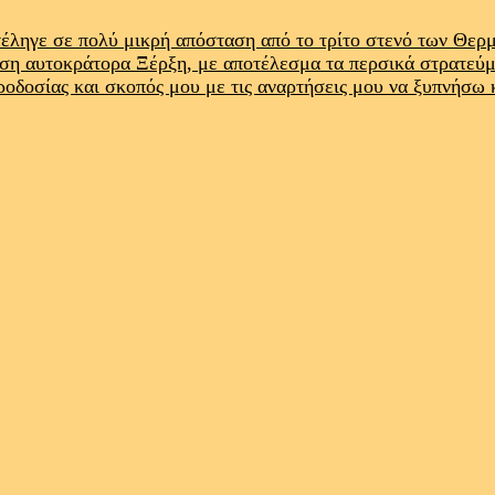
έληγε σε πολύ μικρή απόσταση από το τρίτο στενό των Θε
ρση αυτοκράτορα Ξέρξη, με αποτέλεσμα τα περσικά στρατεύ
προδοσίας και σκοπός μου με τις αναρτήσεις μου να ξυπνήσω