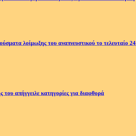
ρούσματα λοίμωξης του αναπνευστικού το τελευταίο 2
ς του απήγγειλε κατηγορίες για διαφθορά