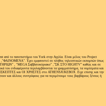
 από το πανεπιστήμιο του Υork στην Αγγλία. Είναι μέλος του Project
exus» ,”ΦΑΙΝΟΜΕΝΑ”. Έχει εμφανιστεί σε πλήθος τηλεοπτικών εκπομπών όπως
ΩΝ” , “MEGA Σαββατοκύριακο” ,”ΣΚ ΣΤΟ HIGHTV” καθώς και σε
τικά του ενδιαφέροντα περιλαμβάνονται τα γραμματόσημα, τα νομίσματα και
Ι ΕΠΙΣΚΕΠΤΕΣ και ΟΙ ΧΡΗΣΤΕΣ στο ATHENSJUKEBOX .Ειχε επισης και την
ν και άλλους συντρόφους για να περιμένουμε τους βαρβάρους ξένους ή