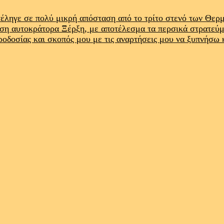
έληγε σε πολύ μικρή απόσταση από το τρίτο στενό των Θε
ρση αυτοκράτορα Ξέρξη, με αποτέλεσμα τα περσικά στρατεύ
προδοσίας και σκοπός μου με τις αναρτήσεις μου να ξυπνήσω