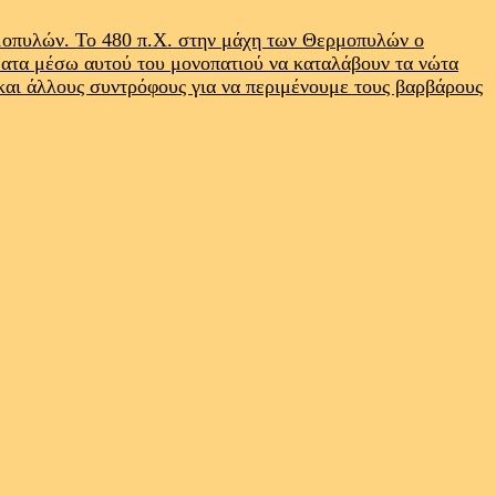
ρμοπυλών. Το 480 π.Χ. στην μάχη των Θερμοπυλών ο
ματα μέσω αυτού του μονοπατιού να καταλάβουν τα νώτα
 και άλλους συντρόφους για να περιμένουμε τους βαρβάρους