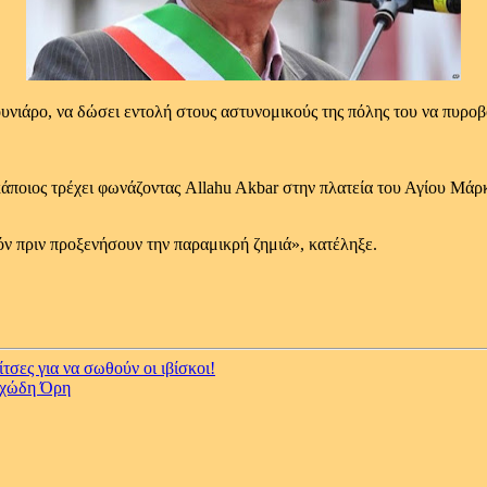
υνιάρο, να δώσει εντολή στους αστυνομικούς της πόλης του να πυρ
άποιος τρέχει φωνάζοντας Allahu Akbar στην πλατεία του Αγίου Μάρ
όν πριν προξενήσουν την παραμικρή ζημιά», κατέληξε.
σες για να σωθούν οι ιβίσκοι!
αχώδη Όρη