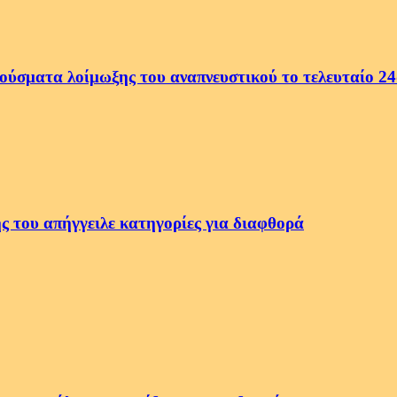
ρούσματα λοίμωξης του αναπνευστικού το τελευταίο 2
ς του απήγγειλε κατηγορίες για διαφθορά