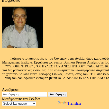
Βιογραφικό
Φοίτησε στο πανεπιστήμιο του Coventry στην Αγγλία, όπου και σπούδ
Management Institute. Εργάζεται ως Senior Business Process Analyst στι
“ΦΥΓΟΚΕΝΤΡΟΣ” , “ΟΙ ΠΥΛΕΣ ΤΟΥ ΑΝΕΞΗΓΗΤΟΥ” ,”ΑΘΕΑΤΟΣ ΚΟΣΜ
πολλές ραδιοφωνικές εκπομπές .Στα ερευνητικά του ενδιαφέροντα συγκαταλ
τα χαρτονομίσματα.Είναι Έφεδρος Ειδικός Επιστήμονας του Γ.Ε.Σ στο
δική του ραδιοφωνική εκπομπή με τίτλο “ΔΙΑΒΑΙΝΟΝΤΑΣ ΤΗΝ ΑΝΟΠΑΙΑ Α
Αναζήτηση
Αναζήτηση
για:
Μετάφραστε την Σελίδα
Powered by
Translate