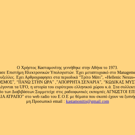
Ο Χρήστος Κασταμονίτης γεννήθηκε στην Αθήνα το 1973.
ασε Επιστήμη Ηλεκτρονικών Υπολογιστών. Έχει μεταπτυχιακό στο Management
ς Βρυξελλες. Εχει Αρθρογραφησει στα περιοδικά “Τρίτο Μάτι”, «Hellenic N
ΟΣ”, “ΠΑΝΩ ΣΤΗΝ ΩΡΑ” ,”ΑΠΟΡΡΗΤΑ ΣΕΝΑΡΙΑ”, “ΚΩΔΙΚΑΣ ΜΥΣΤΗΡΙ
έγονται τα UFO, η ιστορία του ευρύτερου ελληνικού χώρου κ.ά. Στα συλλεκ
 κλάδο των Διαβιβάσεων.Συμμετείχε στις ραδιοφωνικές εκπομπές ΑΓΝΩΣΤΟ
ΤΡΑΠΟ” στο web radio του Ε.Ο.Ε με θέματα που σκοπό έχουν να ξυπνήσου
μη.Προσωπικό email :
kastamonitis@gmail.com