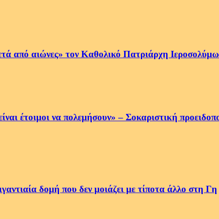
ετά από αιώνες» τον Καθολικό Πατριάρχη Ιεροσολύμων
να είναι έτοιμοι να πολεμήσουν» – Σοκαριστική προειδ
αντιαία δομή που δεν μοιάζει με τίποτα άλλο στη Γη