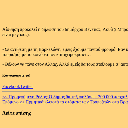
Αίσθηση προκαλεί η δήλωση του δημάρχου Βενετίας, Λουίτζι Μπρο
είναι μεγάλος).
«Σε αντίθεση με τη Βαρκελώνη, εμείς έχουμε παντού φρουρά. Εάν κ
τουρισμό, με το κοινό να τον καταχειροκροτεί…
«Θέλουν να πάνε στον Αλλάχ. Αλλά εμείς θα τους στείλουμε σ’ αυτ
Κοινοποιήστε το!
Facebook
Twitter
Continue
<< Προηγούμενο
Ρόδος: Ο δήμος θα «εξαπολύσει» 200.000 πασχαλίτ
Επόμενο >>
Ερμητικά κλειστά τα στόματα των Τραπεζιτών στα Βρ
Reading
Δείτε επίσης