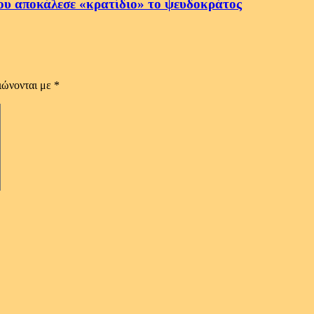
ου αποκάλεσε «κρατίδιο» το ψευδοκράτος
ιώνονται με
*