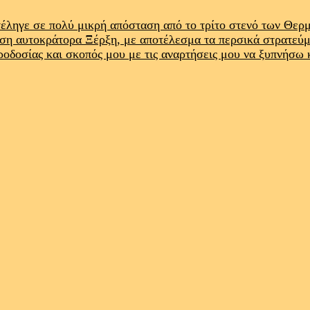
έληγε σε πολύ μικρή απόσταση από το τρίτο στενό των Θε
ρση αυτοκράτορα Ξέρξη, με αποτέλεσμα τα περσικά στρατεύ
προδοσίας και σκοπός μου με τις αναρτήσεις μου να ξυπνήσω