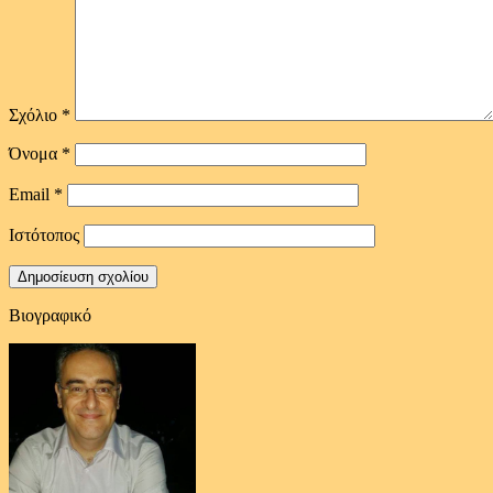
Σχόλιο
*
Όνομα
*
Email
*
Ιστότοπος
Βιογραφικό