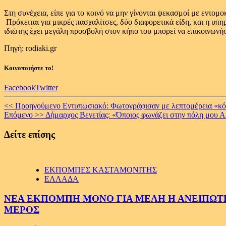
Στη συνέχεια, είπε για το κοινό να μην γίνονται ψεκασμοί με εντο
Πρόκειται για μικρές πασχαλίτσες, δύο διαφορετικά είδη, και η υπη
ιδιώτης έχει μεγάλη προσβολή στον κήπο του μπορεί να επικοινωνήσ
Πηγή: rodiaki.gr
Κοινοποιήστε το!
Facebook
Twitter
Continue
<< Προηγούμενο
Εντυπωσιακό: Φωτογράφισαν με λεπτομέρεια «κόκ
Επόμενο >>
Δήμαρχος Βενετίας: «Όποιος φωνάζει στην πόλη μου Α
Reading
Δείτε επίσης
ΕΚΠΟΜΠΕΣ ΚΑΣΤΑΜΟΝΙΤΗΣ
ΕΛΛΑΔΑ
ΝΕΑ ΕΚΠΟΜΠΗ ΜΟΝΟ ΓΙΑ ΜΕΛΗ Η ΑΝΕΙΠΩΤΗ
ΜΕΡΟΣ