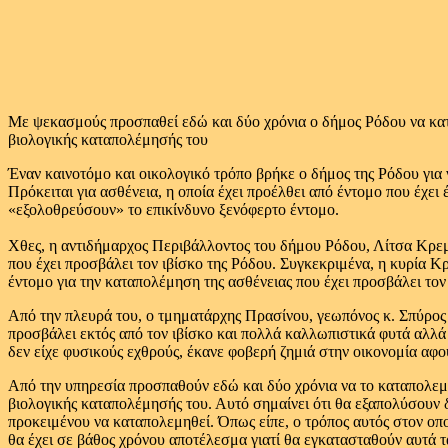
Με ψεκασμούς προσπαθεί εδώ και δύο χρόνια ο δήμος Ρόδου να κατα
βιολογικής καταπολέμησής του
Έναν καινοτόμο και οικολογικό τρόπο βρήκε ο δήμος της Ρόδου για 
Πρόκειται για ασθένεια, η οποία έχει προέλθει από έντομο που έχει 
«εξολοθρεύσουν» το επικίνδυνο ξενόφερτο έντομο.
Χθες, η αντιδήμαρχος Περιβάλλοντος του δήμου Ρόδου, Λίτσα Κρεμα
που έχει προσβάλει τον ιβίσκο της Ρόδου. Συγκεκριμένα, η κυρία Κρ
έντομο για την καταπολέμηση της ασθένειας που έχει προσβάλει τον ι
Από την πλευρά του, ο τμηματάρχης Πρασίνου, γεωπόνος κ. Σπύρος ε
προσβάλει εκτός από τον ιβίσκο και πολλά καλλωπιστικά φυτά αλλά 
δεν είχε φυσικούς εχθρούς, έκανε φοβερή ζημιά στην οικονομία αφ
Από την υπηρεσία προσπαθούν εδώ και δύο χρόνια να το καταπολεμή
βιολογικής καταπολέμησής του. Αυτό σημαίνει ότι θα εξαπολύσουν 
προκειμένου να καταπολεμηθεί. Όπως είπε, ο τρόπος αυτός στον οπο
θα έχει σε βάθος χρόνου αποτέλεσμα γιατί θα εγκατασταθούν αυτά τ