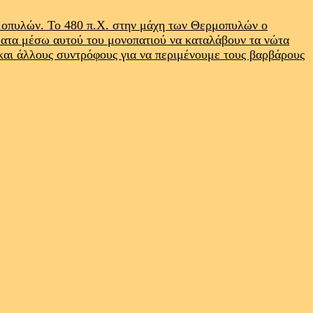
ρμοπυλών. Το 480 π.Χ. στην μάχη των Θερμοπυλών ο
ματα μέσω αυτού του μονοπατιού να καταλάβουν τα νώτα
 και άλλους συντρόφους για να περιμένουμε τους βαρβάρους