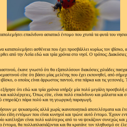
πολεμήσει επικίνδυνο ασιατικό έντομο που χτυπά τα φυτά του νησιο
να καταπολεμήσει ασθένεια που έχει προσβάλλει κυρίως τον ιβίσκο, 
έρθει από την Ασία εδώ και τρία χρόνια στο νησί. Ο τρόπος; Διακόσιε
στινού, έκανε γνωστό ότι θα εξαπολύσουν διακόσιες χιλιάδες πασχα
εμαστινού είπε ότι βάσει μίας μελέτης που έχει εκπονηθεί, από σήμε
βίσκο, ο οποίος είναι άρρωστος παντού, στα πάρκα και τις γειτονιές.
ξήγησε ότι εδώ και τρία χρόνια υπήρξε μία πολύ μεγάλη προσβολή απ
και καλλιέργειες. Όπως είπε, είναι πολύ επικίνδυνο και μάλιστα και
ού επηρεάζει πάρα πολύ και τη γεωργική παραγωγή.
σουν με ψεκασμούς αλλά χωρίς ικανοποιητικά αποτελέσματα και έτσι
δύο είδη εντόμων που είναι κυνηγοί και τρώνε αυτό έντομο. Έχουν ε
ίο κατέληξαν είναι πολύ καλύτερος από το να ψεκάζουν συνεχώς και χ
α έντομα, θα πολλαπλασιάζονται και θα κρατάνε τον πληθυσμό σε έλε