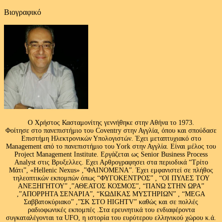
Βιογραφικό
Ο Χρήστος Κασταμονίτης γεννήθηκε στην Αθήνα το 1973.
Φοίτησε στο πανεπιστήμιο του Coventry στην Αγγλία, όπου και σπούδασε
Επιστήμη Ηλεκτρονικών Υπολογιστών. Έχει μεταπτυχιακό στο
Management από το πανεπιστήμιο του Υork στην Αγγλία. Είναι μέλος του
Project Management Institute. Εργάζεται ως Senior Business Process
Analyst στις Βρυξελλες. Εχει Αρθρογραφησει στα περιοδικά “Τρίτο
Μάτι”, «Hellenic Nexus» ,”ΦΑΙΝΟΜΕΝΑ”. Έχει εμφανιστεί σε πλήθος
τηλεοπτικών εκπομπών όπως “ΦΥΓΟΚΕΝΤΡΟΣ” , “ΟΙ ΠΥΛΕΣ ΤΟΥ
ΑΝΕΞΗΓΗΤΟΥ” ,”ΑΘΕΑΤΟΣ ΚΟΣΜΟΣ”, “ΠΑΝΩ ΣΤΗΝ ΩΡΑ”
,”ΑΠΟΡΡΗΤΑ ΣΕΝΑΡΙΑ”, “ΚΩΔΙΚΑΣ ΜΥΣΤΗΡΙΩΝ” , “MEGA
Σαββατοκύριακο” ,”ΣΚ ΣΤΟ HIGHTV” καθώς και σε πολλές
ραδιοφωνικές εκπομπές .Στα ερευνητικά του ενδιαφέροντα
συγκαταλέγονται τα UFO, η ιστορία του ευρύτερου ελληνικού χώρου κ.ά.