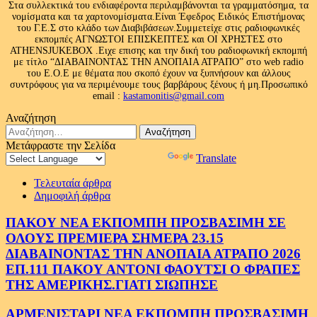
Στα συλλεκτικά του ενδιαφέροντα περιλαμβάνονται τα γραμματόσημα, τα
νομίσματα και τα χαρτονομίσματα.Είναι Έφεδρος Ειδικός Επιστήμονας
του Γ.Ε.Σ στο κλάδο των Διαβιβάσεων.Συμμετείχε στις ραδιοφωνικές
εκπομπές ΑΓΝΩΣΤΟΙ ΕΠΙΣΚΕΠΤΕΣ και ΟΙ ΧΡΗΣΤΕΣ στο
ATHENSJUKEBOX .Ειχε επισης και την δική του ραδιοφωνική εκπομπή
με τίτλο “ΔΙΑΒΑΙΝΟΝΤΑΣ ΤΗΝ ΑΝΟΠΑΙΑ ΑΤΡΑΠΟ” στο web radio
του Ε.Ο.Ε με θέματα που σκοπό έχουν να ξυπνήσουν και άλλους
συντρόφους για να περιμένουμε τους βαρβάρους ξένους ή μη.Προσωπικό
email :
kastamonitis@gmail.com
Αναζήτηση
Αναζήτηση
για:
Μετάφραστε την Σελίδα
Powered by
Translate
Τελευταία άρθρα
Δημοφιλή άρθρα
ΠΑΚΟΥ ΝΕΑ ΕΚΠΟΜΠΗ ΠΡΟΣΒΑΣΙΜΗ ΣΕ
ΟΛΟΥΣ ΠΡΕΜΙΕΡΑ ΣΗΜΕΡΑ 23.15
ΔΙΑΒΑΙΝΟΝΤΑΣ ΤΗΝ ΑΝΟΠΑΙΑ ΑΤΡΑΠΟ 2026
ΕΠ.111 ΠΑΚΟΥ ΑΝΤΟΝΙ ΦΑΟΥΤΣΙ Ο ΦΡΑΠΕΣ
ΤΗΣ ΑΜΕΡΙΚΗΣ.ΓΙΑΤΙ ΣΙΩΠΗΣΕ
ΑΡΜΕΝΙΣΤΑΡΙ ΝΕΑ ΕΚΠΟΜΠΗ ΠΡΟΣΒΑΣΙΜΗ