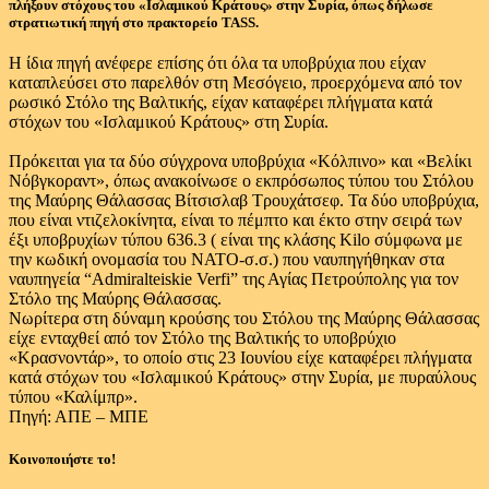
πλήξουν στόχους του «Ισλαμικού Κράτους» στην Συρία, όπως δήλωσε
στρατιωτική πηγή στο πρακτορείο TASS.
Η ίδια πηγή ανέφερε επίσης ότι όλα τα υποβρύχια που είχαν
καταπλεύσει στο παρελθόν στη Μεσόγειο, προερχόμενα από τον
ρωσικό Στόλο της Βαλτικής, είχαν καταφέρει πλήγματα κατά
στόχων του «Ισλαμικού Κράτους» στη Συρία.
Πρόκειται για τα δύο σύγχρονα υποβρύχια «Κόλπινο» και «Βελίκι
Νόβγκοραντ», όπως ανακοίνωσε ο εκπρόσωπος τύπου του Στόλου
της Μαύρης Θάλασσας Βίτσισλαβ Τρουχάτσεφ. Τα δύο υποβρύχια,
που είναι ντιζελοκίνητα, είναι το πέμπτο και έκτο στην σειρά των
έξι υποβρυχίων τύπου 636.3 ( είναι της κλάσης Kilo σύμφωνα με
την κωδική ονομασία του ΝΑΤΟ-σ.σ.) που ναυπηγήθηκαν στα
ναυπηγεία “Admiralteiskie Verfi” της Αγίας Πετρούπολης για τον
Στόλο της Μαύρης Θάλασσας.
Νωρίτερα στη δύναμη κρούσης του Στόλου της Μαύρης Θάλασσας
είχε ενταχθεί από τον Στόλο της Βαλτικής το υποβρύχιο
«Κρασνοντάρ», το οποίο στις 23 Ιουνίου είχε καταφέρει πλήγματα
κατά στόχων του «Ισλαμικού Κράτους» στην Συρία, με πυραύλους
τύπου «Καλίμπρ».
Πηγή: ΑΠΕ – ΜΠΕ
Κοινοποιήστε το!