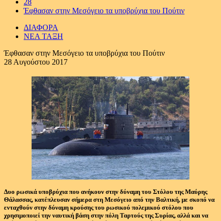
28
Έφθασαν στην Μεσόγειο τα υποβρύχια του Πούτιν
ΔΙΑΦΟΡΑ
ΝΕΑ ΤΑΞΗ
Έφθασαν στην Μεσόγειο τα υποβρύχια του Πούτιν
28 Αυγούστου 2017
Δυο ρωσικά υποβρύχια που ανήκουν στην δύναμη του Στόλου της Μαύρης
Θάλασσας, κατέπλευσαν σήμερα στη Μεσόγειο από την Βαλτική, με σκοπό να
ενταχθούν στην δύναμη κρούσης του ρωσικού πολεμικού στόλου που
χρησιμοποιεί την ναυτική βάση στην πόλη Ταρτούς της Συρίας, αλλά και να