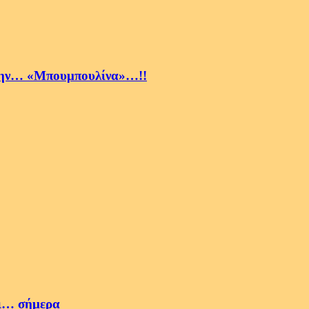
την… «Μπουμπουλίνα»…!!
ρι… σήμερα