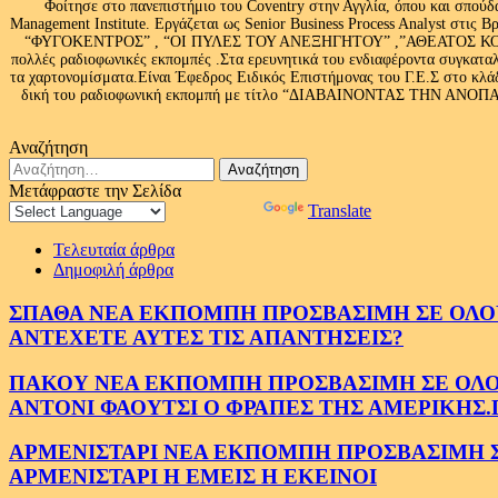
Φοίτησε στο πανεπιστήμιο του Coventry στην Αγγλία, όπου και σπούδ
Management Institute. Εργάζεται ως Senior Business Process Analyst στι
“ΦΥΓΟΚΕΝΤΡΟΣ” , “ΟΙ ΠΥΛΕΣ ΤΟΥ ΑΝΕΞΗΓΗΤΟΥ” ,”ΑΘΕΑΤΟΣ ΚΟΣΜ
πολλές ραδιοφωνικές εκπομπές .Στα ερευνητικά του ενδιαφέροντα συγκαταλ
τα χαρτονομίσματα.Είναι Έφεδρος Ειδικός Επιστήμονας του Γ.Ε.Σ στο
δική του ραδιοφωνική εκπομπή με τίτλο “ΔΙΑΒΑΙΝΟΝΤΑΣ ΤΗΝ ΑΝΟΠΑΙΑ Α
Αναζήτηση
Αναζήτηση
για:
Μετάφραστε την Σελίδα
Powered by
Translate
Τελευταία άρθρα
Δημοφιλή άρθρα
ΣΠΑΘΑ ΝΕΑ ΕΚΠΟΜΠΗ ΠΡΟΣΒΑΣΙΜΗ ΣΕ ΟΛΟΥΣ
ΑΝΤΕΧΕΤΕ ΑΥΤΕΣ ΤΙΣ ΑΠΑΝΤΗΣΕΙΣ?
ΠΑΚΟΥ ΝΕΑ ΕΚΠΟΜΠΗ ΠΡΟΣΒΑΣΙΜΗ ΣΕ ΟΛΟΥΣ
ΑΝΤΟΝΙ ΦΑΟΥΤΣΙ Ο ΦΡΑΠΕΣ ΤΗΣ ΑΜΕΡΙΚΗΣ.
ΑΡΜΕΝΙΣΤΑΡΙ ΝΕΑ ΕΚΠΟΜΠΗ ΠΡΟΣΒΑΣΙΜΗ ΣΕ 
ΑΡΜΕΝΙΣΤΑΡΙ Η ΕΜΕΙΣ Η ΕΚΕΙΝΟΙ