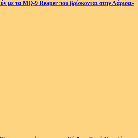
ύν με τα MQ-9 Reaper που βρίσκονται στην Λάρισα»