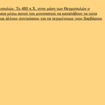
ρμοπυλών. Το 480 π.Χ. στην μάχη των Θερμοπυλών ο
ματα μέσω αυτού του μονοπατιού να καταλάβουν τα νώτα
 και άλλους συντρόφους για να περιμένουμε τους βαρβάρους