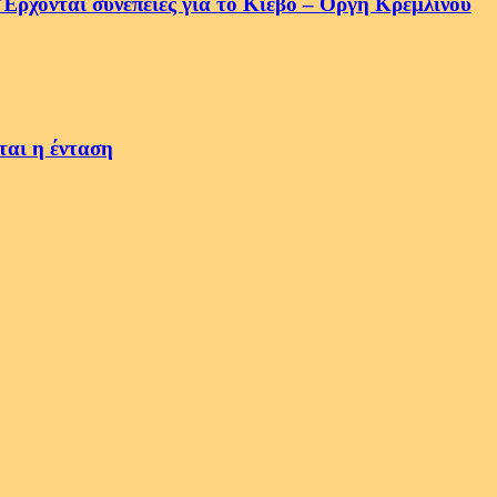
ρχονται συνέπειες για το Κίεβο – Οργή Κρεμλίνου
ται η ένταση