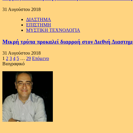
31 Αυγούστου 2018
ΔΙΑΣΤΗΜΑ
ΕΠΙΣΤΗΜΗ
ΜΥΣΤΙΚΗ ΤΕΧΝΟΛΟΓΙΑ
Μικρή τρύπα προκαλεί διαρροή στον Διεθνή Διαστημ
31 Αυγούστου 2018
Σελιδοποίηση
1
2
3
4
5
…
29
Επόμενο
Βιογραφικό
άρθρων