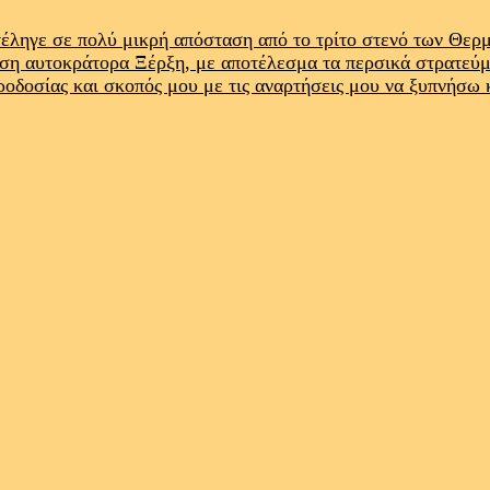
έληγε σε πολύ μικρή απόσταση από το τρίτο στενό των Θε
ρση αυτοκράτορα Ξέρξη, με αποτέλεσμα τα περσικά στρατεύ
προδοσίας και σκοπός μου με τις αναρτήσεις μου να ξυπνήσω