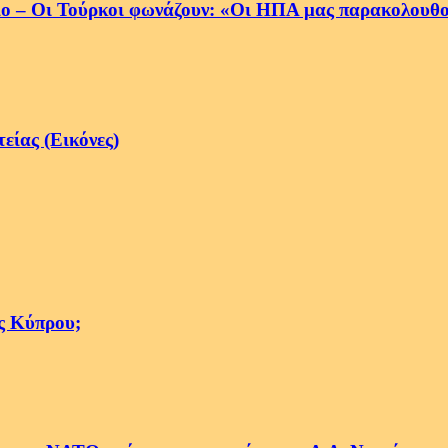
ο – Οι Τούρκοι φωνάζουν: «Οι ΗΠΑ μας παρακολουθο
είας (Εικόνες)
ς Κύπρου;