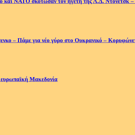
 και ΝΑΤΟ σκότωσαν τον ηγέτη της Λ.Δ. Ντονέτσκ – Έ
νκο – Πάμε για νέο γύρο στο Ουκρανικό – Κορυφώνε
α ευρωπαϊκή Μακεδονία