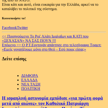
της από το ΝΑΤΟ.
Είναι κάτι και αυτό, είναι ευκαιρία για την Ελλάδα, αρκεί να το
καταλάβει το πολιτικό της σύστημα.
Κοινοποιήστε το!
Facebook
Twitter
Continue
<< Προηγούμενο
Το Ροζ Αλάτι Ιμαλαΐων και ΚΑΤΙ που
«ΞΕΧΑΣΑΝ» ΝΑ ΣΑΣ ΠΟΥΝ !!!
Reading
Επόμενο >>
O Ρ.Τ.Ερντογάν απάντησε στο τελεσίγραφο Τραμπ:
«Εμείς γονατίζουμε μόνο στο Θεό – Εσύ ποιος είσαι;»
Δείτε επίσης
ΔΙΑΦΟΡΑ
ΕΛΛΑΔΑ
ΝΕΑ ΤΑΞΗ
ΠΟΛΙΤΙΚΗ
Η ισραηλινή αστυνομία εμπόδισε «για πρώτη φορά
μετά από αιώνες» τον Καθολικό Πατριάρχη