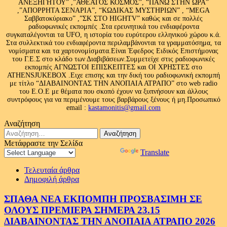
ΑΝΕΞΗΓΗΤΟΥ” ,”ΑΘΕΑΤΟΣ ΚΟΣΜΟΣ”, “ΠΑΝΩ ΣΤΗΝ ΩΡΑ”
,”ΑΠΟΡΡΗΤΑ ΣΕΝΑΡΙΑ”, “ΚΩΔΙΚΑΣ ΜΥΣΤΗΡΙΩΝ” , “MEGA
Σαββατοκύριακο” ,”ΣΚ ΣΤΟ HIGHTV” καθώς και σε πολλές
ραδιοφωνικές εκπομπές .Στα ερευνητικά του ενδιαφέροντα
συγκαταλέγονται τα UFO, η ιστορία του ευρύτερου ελληνικού χώρου κ.ά.
Στα συλλεκτικά του ενδιαφέροντα περιλαμβάνονται τα γραμματόσημα, τα
νομίσματα και τα χαρτονομίσματα.Είναι Έφεδρος Ειδικός Επιστήμονας
του Γ.Ε.Σ στο κλάδο των Διαβιβάσεων.Συμμετείχε στις ραδιοφωνικές
εκπομπές ΑΓΝΩΣΤΟΙ ΕΠΙΣΚΕΠΤΕΣ και ΟΙ ΧΡΗΣΤΕΣ στο
ATHENSJUKEBOX .Ειχε επισης και την δική του ραδιοφωνική εκπομπή
με τίτλο “ΔΙΑΒΑΙΝΟΝΤΑΣ ΤΗΝ ΑΝΟΠΑΙΑ ΑΤΡΑΠΟ” στο web radio
του Ε.Ο.Ε με θέματα που σκοπό έχουν να ξυπνήσουν και άλλους
συντρόφους για να περιμένουμε τους βαρβάρους ξένους ή μη.Προσωπικό
email :
kastamonitis@gmail.com
Αναζήτηση
Αναζήτηση
για:
Μετάφραστε την Σελίδα
Powered by
Translate
Τελευταία άρθρα
Δημοφιλή άρθρα
ΣΠΑΘΑ ΝΕΑ ΕΚΠΟΜΠΗ ΠΡΟΣΒΑΣΙΜΗ ΣΕ
ΟΛΟΥΣ ΠΡΕΜΙΕΡΑ ΣΗΜΕΡΑ 23.15
ΔΙΑΒΑΙΝΟΝΤΑΣ ΤΗΝ ΑΝΟΠΑΙΑ ΑΤΡΑΠΟ 2026