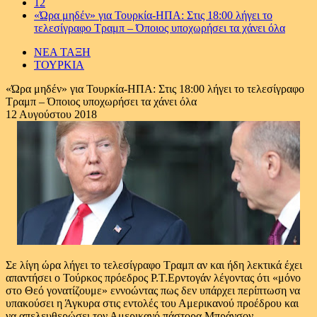
12
«Ώρα μηδέν» για Τουρκία-ΗΠΑ: Στις 18:00 λήγει το
τελεσίγραφο Τραμπ – Όποιος υποχωρήσει τα χάνει όλα
ΝΕΑ ΤΑΞΗ
ΤΟΥΡΚΙΑ
«Ώρα μηδέν» για Τουρκία-ΗΠΑ: Στις 18:00 λήγει το τελεσίγραφο
Τραμπ – Όποιος υποχωρήσει τα χάνει όλα
12 Αυγούστου 2018
Σε λίγη ώρα λήγει το τελεσίγραφο Τραμπ αν και ήδη λεκτικά έχει
απαντήσει ο Τούρκος πρόεδρος Ρ.Τ.Ερντογάν λέγοντας ότι «μόνο
στο Θεό γονατίζουμε» εννοώντας πως δεν υπάρχει περίπτωση να
υπακούσει η Άγκυρα στις εντολές του Αμερικανού προέδρου και
να απελευθερώσει τον Αμερικανό πάστορα Μπράνσον.