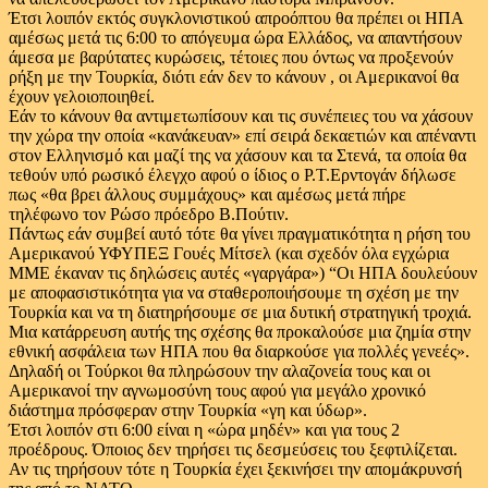
Έτσι λοιπόν εκτός συγκλονιστικού απροόπτου θα πρέπει οι ΗΠΑ
αμέσως μετά τις 6:00 το απόγευμα ώρα Ελλάδος, να απαντήσουν
άμεσα με βαρύτατες κυρώσεις, τέτοιες που όντως να προξενούν
ρήξη με την Τουρκία, διότι εάν δεν το κάνουν , οι Αμερικανοί θα
έχουν γελοιοποιηθεί.
Εάν το κάνουν θα αντιμετωπίσουν και τις συνέπειες του να χάσουν
την χώρα την οποία «κανάκευαν» επί σειρά δεκαετιών και απέναντι
στον Ελληνισμό και μαζί της να χάσουν και τα Στενά, τα οποία θα
τεθούν υπό ρωσικό έλεγχο αφού ο ίδιος ο Ρ.Τ.Ερντογάν δήλωσε
πως «θα βρει άλλους συμμάχους» και αμέσως μετά πήρε
τηλέφωνο τον Ρώσο πρόεδρο Β.Πούτιν.
Πάντως εάν συμβεί αυτό τότε θα γίνει πραγματικότητα η ρήση του
Αμερικανού ΥΦΥΠΕΞ Γουές Μίτσελ (και σχεδόν όλα εγχώρια
ΜΜΕ έκαναν τις δηλώσεις αυτές «γαργάρα») “Οι ΗΠΑ δουλεύουν
με αποφασιστικότητα για να σταθεροποιήσουμε τη σχέση με την
Τουρκία και να τη διατηρήσουμε σε μια δυτική στρατηγική τροχιά.
Μια κατάρρευση αυτής της σχέσης θα προκαλούσε μια ζημία στην
εθνική ασφάλεια των ΗΠΑ που θα διαρκούσε για πολλές γενεές».
Δηλαδή οι Τούρκοι θα πληρώσουν την αλαζονεία τους και οι
Αμερικανοί την αγνωμοσύνη τους αφού για μεγάλο χρονικό
διάστημα πρόσφεραν στην Τουρκία «γη και ύδωρ».
Έτσι λοιπόν στι 6:00 είναι η «ώρα μηδέν» και για τους 2
προέδρους. Όποιος δεν τηρήσει τις δεσμεύσεις του ξεφτιλίζεται.
Αν τις τηρήσουν τότε η Τουρκία έχει ξεκινήσει την απομάκρυνσή