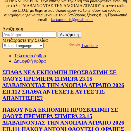
ATHENSJUKEBOX .Ειχε επισης και την δική του ραδιοφωνική εκπομπή
με τίτλο “ΔΙΑΒΑΙΝΟΝΤΑΣ ΤΗΝ ΑΝΟΠΑΙΑ ΑΤΡΑΠΟ” στο web radio
του Ε.Ο.Ε με θέματα που σκοπό έχουν να ξυπνήσουν και άλλους
συντρόφους για να περιμένουμε τους βαρβάρους ξένους ή μη.Προσωπικό
email :
kastamonitis@gmail.com
Αναζήτηση
Αναζήτηση
για:
Μετάφραστε την Σελίδα
Powered by
Translate
Τελευταία άρθρα
Δημοφιλή άρθρα
ΣΠΑΘΑ ΝΕΑ ΕΚΠΟΜΠΗ ΠΡΟΣΒΑΣΙΜΗ ΣΕ
ΟΛΟΥΣ ΠΡΕΜΙΕΡΑ ΣΗΜΕΡΑ 23.15
ΔΙΑΒΑΙΝΟΝΤΑΣ ΤΗΝ ΑΝΟΠΑΙΑ ΑΤΡΑΠΟ 2026
ΕΠ.112 ΣΠΑΘΑ ΑΝΤΕΧΕΤΕ ΑΥΤΕΣ ΤΙΣ
ΑΠΑΝΤΗΣΕΙΣ?
ΠΑΚΟΥ ΝΕΑ ΕΚΠΟΜΠΗ ΠΡΟΣΒΑΣΙΜΗ ΣΕ
ΟΛΟΥΣ ΠΡΕΜΙΕΡΑ ΣΗΜΕΡΑ 23.15
ΔΙΑΒΑΙΝΟΝΤΑΣ ΤΗΝ ΑΝΟΠΑΙΑ ΑΤΡΑΠΟ 2026
ΕΠ.111 ΠΑΚΟΥ ΑΝΤΟΝΙ ΦΑΟΥΤΣΙ Ο ΦΡΑΠΕΣ