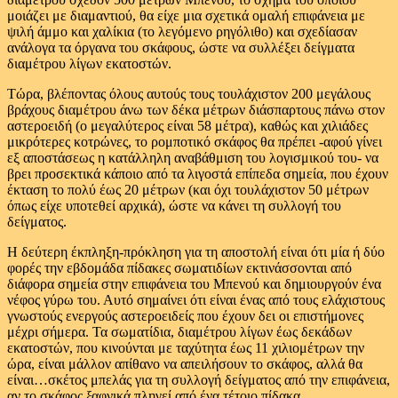
μοιάζει με διαμαντιού, θα είχε μια σχετικά ομαλή επιφάνεια με
ψιλή άμμο και χαλίκια (το λεγόμενο ρηγόλιθο) και σχεδίασαν
ανάλογα τα όργανα του σκάφους, ώστε να συλλέξει δείγματα
διαμέτρου λίγων εκατοστών.
Τώρα, βλέποντας όλους αυτούς τους τουλάχιστον 200 μεγάλους
βράχους διαμέτρου άνω των δέκα μέτρων διάσπαρτους πάνω στον
αστεροειδή (ο μεγαλύτερος είναι 58 μέτρα), καθώς και χιλιάδες
μικρότερες κοτρώνες, το ρομποτικό σκάφος θα πρέπει -αφού γίνει
εξ αποστάσεως η κατάλληλη αναβάθμιση του λογισμικού του- να
βρει προσεκτικά κάποιο από τα λιγοστά επίπεδα σημεία, που έχουν
έκταση το πολύ έως 20 μέτρων (και όχι τουλάχιστον 50 μέτρων
όπως είχε υποτεθεί αρχικά), ώστε να κάνει τη συλλογή του
δείγματος.
Η δεύτερη έκπληξη-πρόκληση για τη αποστολή είναι ότι μία ή δύο
φορές την εβδομάδα πίδακες σωματιδίων εκτινάσσονται από
διάφορα σημεία στην επιφάνεια του Μπενού και δημιουργούν ένα
νέφος γύρω του. Αυτό σημαίνει ότι είναι ένας από τους ελάχιστους
γνωστούς ενεργούς αστεροειδείς που έχουν δει οι επιστήμονες
μέχρι σήμερα. Τα σωματίδια, διαμέτρου λίγων έως δεκάδων
εκατοστών, που κινούνται με ταχύτητα έως 11 χιλιομέτρων την
ώρα, είναι μάλλον απίθανο να απειλήσουν το σκάφος, αλλά θα
είναι…σκέτος μπελάς για τη συλλογή δείγματος από την επιφάνεια,
αν το σκάφος ξαφνικά πληγεί από ένα τέτοιο πίδακα.