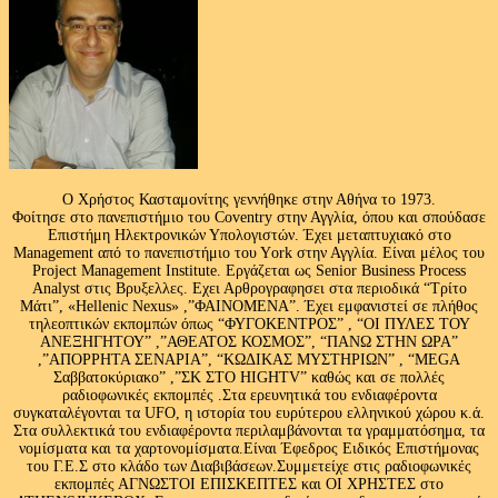
Ο Χρήστος Κασταμονίτης γεννήθηκε στην Αθήνα το 1973.
Φοίτησε στο πανεπιστήμιο του Coventry στην Αγγλία, όπου και σπούδασε
Επιστήμη Ηλεκτρονικών Υπολογιστών. Έχει μεταπτυχιακό στο
Management από το πανεπιστήμιο του Υork στην Αγγλία. Είναι μέλος του
Project Management Institute. Εργάζεται ως Senior Business Process
Analyst στις Βρυξελλες. Εχει Αρθρογραφησει στα περιοδικά “Τρίτο
Μάτι”, «Hellenic Nexus» ,”ΦΑΙΝΟΜΕΝΑ”. Έχει εμφανιστεί σε πλήθος
τηλεοπτικών εκπομπών όπως “ΦΥΓΟΚΕΝΤΡΟΣ” , “ΟΙ ΠΥΛΕΣ ΤΟΥ
ΑΝΕΞΗΓΗΤΟΥ” ,”ΑΘΕΑΤΟΣ ΚΟΣΜΟΣ”, “ΠΑΝΩ ΣΤΗΝ ΩΡΑ”
,”ΑΠΟΡΡΗΤΑ ΣΕΝΑΡΙΑ”, “ΚΩΔΙΚΑΣ ΜΥΣΤΗΡΙΩΝ” , “MEGA
Σαββατοκύριακο” ,”ΣΚ ΣΤΟ HIGHTV” καθώς και σε πολλές
ραδιοφωνικές εκπομπές .Στα ερευνητικά του ενδιαφέροντα
συγκαταλέγονται τα UFO, η ιστορία του ευρύτερου ελληνικού χώρου κ.ά.
Στα συλλεκτικά του ενδιαφέροντα περιλαμβάνονται τα γραμματόσημα, τα
νομίσματα και τα χαρτονομίσματα.Είναι Έφεδρος Ειδικός Επιστήμονας
του Γ.Ε.Σ στο κλάδο των Διαβιβάσεων.Συμμετείχε στις ραδιοφωνικές
εκπομπές ΑΓΝΩΣΤΟΙ ΕΠΙΣΚΕΠΤΕΣ και ΟΙ ΧΡΗΣΤΕΣ στο