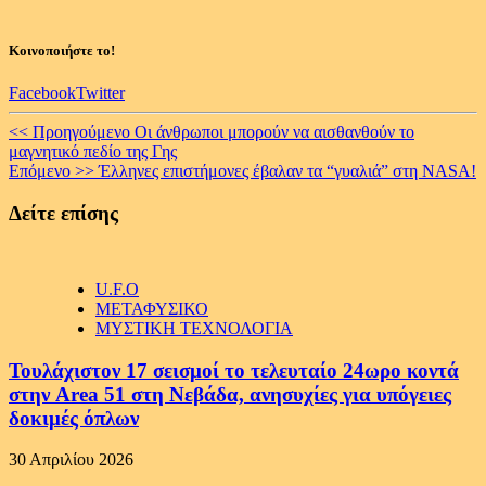
Κοινοποιήστε το!
Facebook
Twitter
Continue
<< Προηγούμενο
Οι άνθρωποι μπορούν να αισθανθούν το
μαγνητικό πεδίο της Γης
Reading
Επόμενο >>
Έλληνες επιστήμονες έβαλαν τα “γυαλιά” στη NASA!
Δείτε επίσης
U.F.O
ΜΕΤΑΦΥΣΙΚΟ
ΜΥΣΤΙΚΗ ΤΕΧΝΟΛΟΓΙΑ
Τουλάχιστον 17 σεισμοί το τελευταίο 24ωρο κοντά
στην Area 51 στη Νεβάδα, ανησυχίες για υπόγειες
δοκιμές όπλων
30 Απριλίου 2026