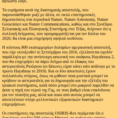
άγνωστο λόγο.
Τα ευρήματα αυτά της διαστημικής αποστολής, που
παρουσιάσθηκαν μαζί με άλλα, σε οκτώ επιστημονικές
δημοσιεύσεις στα περιοδικά Nature, Nature Astronomy, Nature
Geoscience και Nature Communications, καθώς και στο Συνέδριο
Σεληνιακής και Πλανητικής Επιστήμης στο Τέξας, δείχνουν ότι η
συλλογή δείγματος, που προγραμματίζεται για τον Ιούλιο του
2020, θα είναι μια επιχείρηση υψηλού κινδύνου.
Η κόστους 800 εκατομμυρίων δολαρίων αμερικανική αποστολή,
που είχε εκτοξευθεί το Σεπτέμβριο του 2016, εξελίσσεται σχεδόν
παράλληλα με την αντίστοιχη ιαπωνική του σκάφους Hayabousa 2,
που θα επιχειρήσει να πάρει δείγμα από το έδαφος του
αστεροειδούς Ριούγκου (οι Ιάπωνες είχαν κάνει κάτι ανάλογο με το
πρώτο Hayabusa το 2010). Και οι δύο αποστολές έχουν
πολλαπλούς στόχους, όπως να μάθουν ποια μυστικά μπορεί να
κρύβουν οι αστεροειδείς για τη δημιουργία και την εξέλιξη του
ηλιακού συστήματος, κατά πόσο μπορεί στο μακρινό παρελθόν να
ήσαν η πηγή του νερού της Γης, σε ποιο βαθμό είναι επικίνδυνοι
για τον πλανήτη μας, αλλά και ποιοι από αυτούς μπορεί να
αποτελέσουν στόχο μελλοντικών εξορυκτικών διαστημικών
επιχειρήσεων.
Οι επιστήμονες της αποστολής OSIRIS-Rex περίμεναν ότι ο
διαμέτρου σχεδόν 500 μέτρων Μπενού, το σχήμα του οποίου