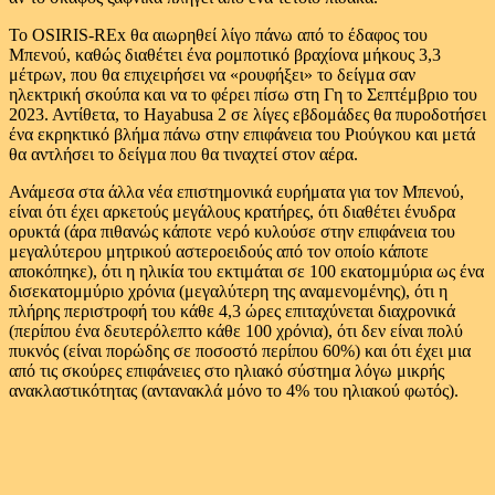
Το OSIRIS-RΕx θα αιωρηθεί λίγο πάνω από το έδαφος του
Μπενού, καθώς διαθέτει ένα ρομποτικό βραχίονα μήκους 3,3
μέτρων, που θα επιχειρήσει να «ρουφήξει» το δείγμα σαν
ηλεκτρική σκούπα και να το φέρει πίσω στη Γη το Σεπτέμβριο του
2023. Αντίθετα, το Hayabusa 2 σε λίγες εβδομάδες θα πυροδοτήσει
ένα εκρηκτικό βλήμα πάνω στην επιφάνεια του Ριούγκου και μετά
θα αντλήσει το δείγμα που θα τιναχτεί στον αέρα.
Ανάμεσα στα άλλα νέα επιστημονικά ευρήματα για τον Μπενού,
είναι ότι έχει αρκετούς μεγάλους κρατήρες, ότι διαθέτει ένυδρα
ορυκτά (άρα πιθανώς κάποτε νερό κυλούσε στην επιφάνεια του
μεγαλύτερου μητρικού αστεροειδούς από τον οποίο κάποτε
αποκόπηκε), ότι η ηλικία του εκτιμάται σε 100 εκατομμύρια ως ένα
δισεκατομμύριο χρόνια (μεγαλύτερη της αναμενομένης), ότι η
πλήρης περιστροφή του κάθε 4,3 ώρες επιταχύνεται διαχρονικά
(περίπου ένα δευτερόλεπτο κάθε 100 χρόνια), ότι δεν είναι πολύ
πυκνός (είναι πορώδης σε ποσοστό περίπου 60%) και ότι έχει μια
από τις σκούρες επιφάνειες στο ηλιακό σύστημα λόγω μικρής
ανακλαστικότητας (αντανακλά μόνο το 4% του ηλιακού φωτός).