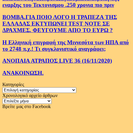
εναρξης του Τεκτονισμου .250 χρονια πιο πριν
ΒΟΜΒΑ.ΓΙΑ ΠΟΙΟ ΛΟΓΟ Η ΤΡΑΠΕΖΑ ΤΗΣ
ΕΛΛΑΔΑΣ ΕΚΤΥΠΩΝΕΙ TEST NOTE ΣΕ
ΔΡΑΧΜΕΣ. ΦΕΥΓΟΥΜΕ ΑΠΟ ΤΟ ΕΥΡΩ ?
Η Ελληνική επιγραφή της Μιννεσότα των ΗΠΑ από
το 2748 π.χ.! Τι συγκλονιστικό αναγράφει;
ΑΝΟΠΑΙΑ ΑΤΡΑΠΟΣ LIVE 36 (16/11/2020)
ΑΝΑΚΟΙΝΩΣΗ.
Κατηγορίες
Κατηγορίες
Χρονολογικό αρχείο άρθρων
Χρονολογικό
αρχείο
Βρείτε μας στο Facebook
άρθρων