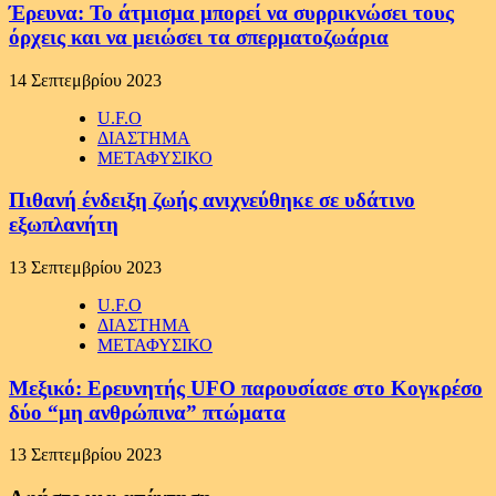
Έρευνα: Το άτμισμα μπορεί να συρρικνώσει τους
όρχεις και να μειώσει τα σπερματοζωάρια
14 Σεπτεμβρίου 2023
U.F.O
ΔΙΑΣΤΗΜΑ
ΜΕΤΑΦΥΣΙΚΟ
Πιθανή ένδειξη ζωής ανιχνεύθηκε σε υδάτινο
εξωπλανήτη
13 Σεπτεμβρίου 2023
U.F.O
ΔΙΑΣΤΗΜΑ
ΜΕΤΑΦΥΣΙΚΟ
Μεξικό: Ερευνητής UFO παρουσίασε στο Κογκρέσο
δύο “μη ανθρώπινα” πτώματα
13 Σεπτεμβρίου 2023