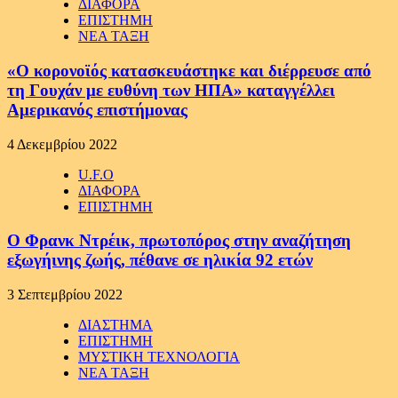
ΔΙΑΦΟΡΑ
ΕΠΙΣΤΗΜΗ
ΝΕΑ ΤΑΞΗ
«Ο κορονοϊός κατασκευάστηκε και διέρρευσε από
τη Γουχάν με ευθύνη των ΗΠΑ» καταγγέλλει
Αμερικανός επιστήμονας
4 Δεκεμβρίου 2022
U.F.O
ΔΙΑΦΟΡΑ
ΕΠΙΣΤΗΜΗ
Ο Φρανκ Ντρέικ, πρωτοπόρος στην αναζήτηση
εξωγήινης ζωής, πέθανε σε ηλικία 92 ετών
3 Σεπτεμβρίου 2022
ΔΙΑΣΤΗΜΑ
ΕΠΙΣΤΗΜΗ
ΜΥΣΤΙΚΗ ΤΕΧΝΟΛΟΓΙΑ
ΝΕΑ ΤΑΞΗ