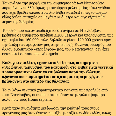
Τα κενά για την μορφή και την συμπεριφορά των Ντενίσοβαν
παραμένουν πολλά, όμως η καινούργια μελέτη μίας κάτω γνάθου
που είχε βρεθεί παλαιότερα στο Θιβέτ κατέδειξε πως το αρχαίο
είδος ζούσε επιτυχώς σε μεγάλα υψόμετρα και είχε εξαπλωθεί
πέραν της Σιβηρίας.
Το οστό, που πλέον αποδείχτηκε ότι ανήκει σε Ντενίσοβαν,
βρέθηκε σε υψόμετρο περίπου 3.280 μέτρων και υπολογίζεται πως
έχει «ηλικία» 160.000 ετών, δηλαδή περίπου 120.000 χρόνια πριν
την άφιξη των προγόνων μας στην περιοχή. Κανένας οικισμός του
άλλου εξελικτικού «εξαδέλφου» μας, του Νεάντερνταλ, δεν έχει
εντοπιστεί σε τόσο ορεινό σημείο.
Βιολογικές μελέτες έχουν καταδείξει πως οι σημερινοί
ανθρώπινοι πληθυσμοί που κατοικούν στο Θιβέτ είναι γενετικά
προσαρμοσμένοι ώστε να επιβιώνουν παρά την έλλειψη
οξυγόνου που παρατηρείται σε σχέση με τις περιοχές που
βρίσκονται στο επίπεδο της θάλασσας.
Το εν λόγω γενετικό χαρακτηριστικό φαίνεται πως προήλθε από
τους Ντενίσοβαν, οι οποίοι κατοικούσαν σε μεγάλα υψόμετρα
πολύ πριν τους Homo sapiens.
Κατά πάσα πιθανότητα μετέδωσαν την ιδιότητά τους στους
προγόνους μας όταν έγιναν επιμιξίες μεταξύ των δύο ειδών, όπως