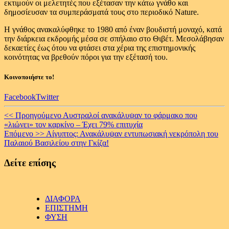
εκτιμούν οι μελετητές που εξέτασαν την κάτω γνάθο και
δημοσίευσαν τα συμπεράσματά τους στο περιοδικό Nature.
Η γνάθος ανακαλύφθηκε το 1980 από έναν βουδιστή μοναχό, κατά
την διάρκεια εκδρομής μέσα σε σπήλαιο στο Θιβέτ. Μεσολάβησαν
δεκαετίες έως ότου να φτάσει στα χέρια της επιστημονικής
κοινότητας να βρεθούν πόροι για την εξέτασή του.
Κοινοποιήστε το!
Facebook
Twitter
Continue
<< Προηγούμενο
Αυστραλοί ανακάλυψαν το φάρμακο που
«λιώνει» τον καρκίνο – Έχει 79% επιτυχία
Reading
Επόμενο >>
Αίγυπτος: Ανακάλυψαν εντυπωσιακή νεκρόπολη του
Παλαιού Βασιλείου στην Γκίζα!
Δείτε επίσης
ΔΙΑΦΟΡΑ
ΕΠΙΣΤΗΜΗ
ΦΥΣΗ