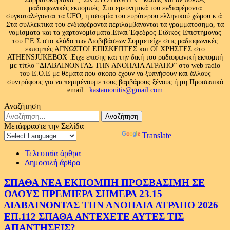
ραδιοφωνικές εκπομπές .Στα ερευνητικά του ενδιαφέροντα
συγκαταλέγονται τα UFO, η ιστορία του ευρύτερου ελληνικού χώρου κ.ά.
Στα συλλεκτικά του ενδιαφέροντα περιλαμβάνονται τα γραμματόσημα, τα
νομίσματα και τα χαρτονομίσματα.Είναι Έφεδρος Ειδικός Επιστήμονας
του Γ.Ε.Σ στο κλάδο των Διαβιβάσεων.Συμμετείχε στις ραδιοφωνικές
εκπομπές ΑΓΝΩΣΤΟΙ ΕΠΙΣΚΕΠΤΕΣ και ΟΙ ΧΡΗΣΤΕΣ στο
ATHENSJUKEBOX .Ειχε επισης και την δική του ραδιοφωνική εκπομπή
με τίτλο “ΔΙΑΒΑΙΝΟΝΤΑΣ ΤΗΝ ΑΝΟΠΑΙΑ ΑΤΡΑΠΟ” στο web radio
του Ε.Ο.Ε με θέματα που σκοπό έχουν να ξυπνήσουν και άλλους
συντρόφους για να περιμένουμε τους βαρβάρους ξένους ή μη.Προσωπικό
email :
kastamonitis@gmail.com
Αναζήτηση
Αναζήτηση
για:
Μετάφραστε την Σελίδα
Powered by
Translate
Τελευταία άρθρα
Δημοφιλή άρθρα
ΣΠΑΘΑ ΝΕΑ ΕΚΠΟΜΠΗ ΠΡΟΣΒΑΣΙΜΗ ΣΕ
ΟΛΟΥΣ ΠΡΕΜΙΕΡΑ ΣΗΜΕΡΑ 23.15
ΔΙΑΒΑΙΝΟΝΤΑΣ ΤΗΝ ΑΝΟΠΑΙΑ ΑΤΡΑΠΟ 2026
ΕΠ.112 ΣΠΑΘΑ ΑΝΤΕΧΕΤΕ ΑΥΤΕΣ ΤΙΣ
ΑΠΑΝΤΗΣΕΙΣ?