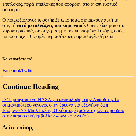
επιπλοκές, παρά επιπλοκές που αφορούν στο αναπνευστικό
σύστημα.
Ο λοιμωξιολόγος υποστήριξε επίσης πως υπάρχουν αυτή τη
στιγμή
επτά μεταλλάξεις του κορωνοϊού
. Όπως είπε μάλιστα
χαρακτηριστικά, σε σύγκριση με τον περασμένο Γενάρη, ο ιός
παρουσιάζει 10 φορές περισσότερες παραλλαγές σήμερα.
Κοινοποιήστε το!
Facebook
Twitter
Continue Reading
<< Προηγούμενο
NASA για ανακάλυψη στην Αφροδίτη: Το
σημαντικότερο γεγονός στην έρευνα για εξωγήινη ζωή
Επόμενο >>
Μπιλ Γκέιτς: Ο κόσμος έχασε 25 χρόνια προόδου
στην παρασκευή εμβολίων λόγω κορωνοϊού
Δείτε επίσης