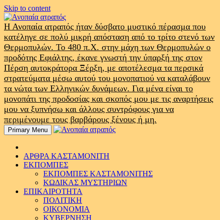
Skip to content
Η Ανοπαία ατραπός ήταν δύσβατο μυστικό πέρασμα που
κατέληγε σε πολύ μικρή απόσταση από το τρίτο στενό των
Θερμοπυλών. Το 480 π.Χ. στην μάχη των Θερμοπυλών ο
προδότης Εφιάλτης, έκανε γνωστή την ύπαρξή της στον
Πέρση αυτοκράτορα Ξέρξη, με αποτέλεσμα τα περσικά
στρατεύματα μέσω αυτού του μονοπατιού να καταλάβουν
τα νώτα των Ελληνικών δυνάμεων. Για μένα είναι το
μονοπάτι της προδοσίας και σκοπός μου με τις αναρτήσεις
μου να ξυπνήσω και άλλους συντρόφους για να
περιμένουμε τους βαρβάρους ξένους ή μη.
Primary Menu
ΑΡΘΡΑ ΚΑΣΤΑΜΟΝΙΤΗ
ΕΚΠΟΜΠΕΣ
ΕΚΠΟΜΠΕΣ ΚΑΣΤΑΜΟΝΙΤΗΣ
ΚΩΔΙΚΑΣ ΜΥΣΤΗΡΙΩΝ
ΕΠΙΚΑΙΡΟΤΗΤΑ
ΠΟΛΙΤΙΚΗ
ΟΙΚΟΝΟΜΙΑ
ΚΥΒΕΡΝΗΣΗ