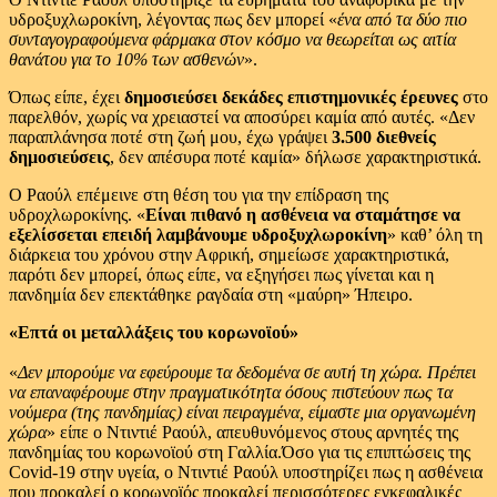
υδροξυχλωροκίνη, λέγοντας πως δεν μπορεί «
ένα από τα δύο πιο
συνταγογραφούμενα φάρμακα στον κόσμο να θεωρείται ως αιτία
θανάτου για το 10% των ασθενών
».
Όπως είπε, έχει
δημοσιεύσει δεκάδες επιστημονικές έρευνες
στο
παρελθόν, χωρίς να χρειαστεί να αποσύρει καμία από αυτές. «Δεν
παραπλάνησα ποτέ στη ζωή μου, έχω γράψει
3.500 διεθνείς
δημοσιεύσεις
, δεν απέσυρα ποτέ καμία» δήλωσε χαρακτηριστικά.
Ο Ραούλ επέμεινε στη θέση του για την επίδραση της
υδροχλωροκίνης. «
Είναι πιθανό η ασθένεια να σταμάτησε να
εξελίσσεται επειδή λαμβάνουμε υδροξυχλωροκίνη
» καθ’ όλη τη
διάρκεια του χρόνου στην Αφρική, σημείωσε χαρακτηριστικά,
παρότι δεν μπορεί, όπως είπε, να εξηγήσει πως γίνεται και η
πανδημία δεν επεκτάθηκε ραγδαία στη «μαύρη» Ήπειρο.
«Επτά οι μεταλλάξεις του κορωνοϊού»
«
Δεν μπορούμε να εφεύρουμε τα δεδομένα σε αυτή τη χώρα. Πρέπει
να επαναφέρουμε στην πραγματικότητα όσους πιστεύουν πως τα
νούμερα (της πανδημίας) είναι πειραγμένα, είμαστε μια οργανωμένη
χώρα
» είπε ο Ντιντιέ Ραούλ, απευθυνόμενος στους αρνητές της
πανδημίας του κορωνοϊού στη Γαλλία.Όσο για τις επιπτώσεις της
Covid-19 στην υγεία, ο Ντιντιέ Ραούλ υποστηρίζει πως η ασθένεια
που προκαλεί ο κορωνοϊός προκαλεί περισσότερες εγκεφαλικές