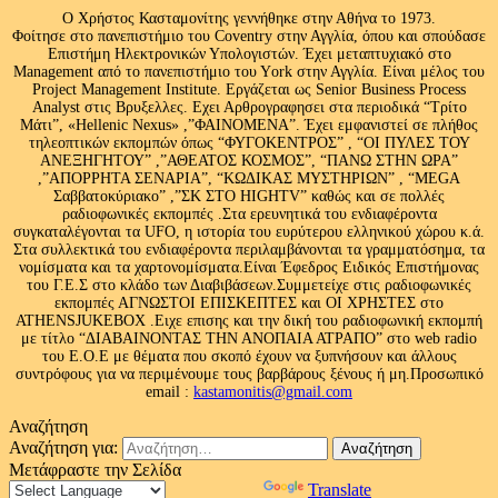
Ο Χρήστος Κασταμονίτης γεννήθηκε στην Αθήνα το 1973.
Φοίτησε στο πανεπιστήμιο του Coventry στην Αγγλία, όπου και σπούδασε
Επιστήμη Ηλεκτρονικών Υπολογιστών. Έχει μεταπτυχιακό στο
Management από το πανεπιστήμιο του Υork στην Αγγλία. Είναι μέλος του
Project Management Institute. Εργάζεται ως Senior Business Process
Analyst στις Βρυξελλες. Εχει Αρθρογραφησει στα περιοδικά “Τρίτο
Μάτι”, «Hellenic Nexus» ,”ΦΑΙΝΟΜΕΝΑ”. Έχει εμφανιστεί σε πλήθος
τηλεοπτικών εκπομπών όπως “ΦΥΓΟΚΕΝΤΡΟΣ” , “ΟΙ ΠΥΛΕΣ ΤΟΥ
ΑΝΕΞΗΓΗΤΟΥ” ,”ΑΘΕΑΤΟΣ ΚΟΣΜΟΣ”, “ΠΑΝΩ ΣΤΗΝ ΩΡΑ”
,”ΑΠΟΡΡΗΤΑ ΣΕΝΑΡΙΑ”, “ΚΩΔΙΚΑΣ ΜΥΣΤΗΡΙΩΝ” , “MEGA
Σαββατοκύριακο” ,”ΣΚ ΣΤΟ HIGHTV” καθώς και σε πολλές
ραδιοφωνικές εκπομπές .Στα ερευνητικά του ενδιαφέροντα
συγκαταλέγονται τα UFO, η ιστορία του ευρύτερου ελληνικού χώρου κ.ά.
Στα συλλεκτικά του ενδιαφέροντα περιλαμβάνονται τα γραμματόσημα, τα
νομίσματα και τα χαρτονομίσματα.Είναι Έφεδρος Ειδικός Επιστήμονας
του Γ.Ε.Σ στο κλάδο των Διαβιβάσεων.Συμμετείχε στις ραδιοφωνικές
εκπομπές ΑΓΝΩΣΤΟΙ ΕΠΙΣΚΕΠΤΕΣ και ΟΙ ΧΡΗΣΤΕΣ στο
ATHENSJUKEBOX .Ειχε επισης και την δική του ραδιοφωνική εκπομπή
με τίτλο “ΔΙΑΒΑΙΝΟΝΤΑΣ ΤΗΝ ΑΝΟΠΑΙΑ ΑΤΡΑΠΟ” στο web radio
του Ε.Ο.Ε με θέματα που σκοπό έχουν να ξυπνήσουν και άλλους
συντρόφους για να περιμένουμε τους βαρβάρους ξένους ή μη.Προσωπικό
email :
kastamonitis@gmail.com
Αναζήτηση
Αναζήτηση για:
Μετάφραστε την Σελίδα
Powered by
Translate