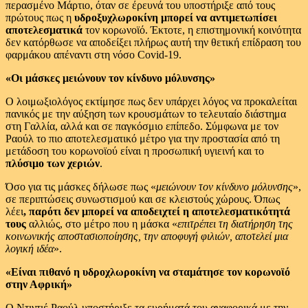
περασμένο Μάρτιο, όταν σε έρευνά του υποστήριξε από τους
πρώτους πως η
υδροξυχλωροκίνη μπορεί να αντιμετωπίσει
αποτελεσματικά
τον κορωνοϊό. Έκτοτε, η επιστημονική κοινότητα
δεν κατόρθωσε να αποδείξει πλήρως αυτή την θετική επίδραση του
φαρμάκου απέναντι στη νόσο Covid-19.
«Οι μάσκες μειώνουν τον κίνδυνο μόλυνσης»
Ο λοιμωξιολόγος εκτίμησε πως δεν υπάρχει λόγος να προκαλείται
πανικός με την αύξηση των κρουσμάτων το τελευταίο διάστημα
στη Γαλλία, αλλά και σε παγκόσμιο επίπεδο. Σύμφωνα με τον
Ραούλ το πιο αποτελεσματικό μέτρο για την προστασία από τη
μετάδοση του κορωνοϊού είναι η προσωπική υγιεινή και το
πλύσιμο των χεριών
.
Όσο για τις μάσκες δήλωσε πως «
μειώνουν τον κίνδυνο μόλυνσης
»,
σε περιπτώσεις συνωστισμού και σε κλειστούς χώρους. Όπως
λέει
, παρότι δεν μπορεί να αποδειχτεί η αποτελεσματικότητά
τους
αλλιώς, στο μέτρο που η μάσκα «
επιτρέπει τη διατήρηση της
κοινωνικής αποστασιοποίησης, την αποφυγή φιλιών, αποτελεί μια
λογική ιδέα
».
«Είναι πιθανό η υδροχλωροκίνη να σταμάτησε τον κορωνοϊό
στην Αφρική»
Ο Ντιντιέ Ραούλ υποστήριξε τα ευρήματά του αναφορικά με την