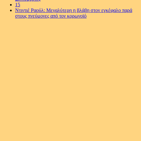
15
Ντιντιέ Ραούλ: Μεγαλύτερη η βλάβη στον εγκέφαλο παρά
στους πνεύμονες από τον κορωνοϊό