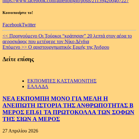
https://www.facebook.com/athenologio/posts/211394200407227
Κοινοποιήστε το!
Facebook
Twitter
Continue
<< Προηγούμενο
Οι Τούρκοι “κράτησαν” 20 λεπτά στον αέρα το
αεροσκάφος που μετέφερε τον Νίκο Δένδια
Reading
Επόμενο >>
Ο αριστουργηματικός Ερμής της Άνδρου
Δείτε επίσης
ΕΚΠΟΜΠΕΣ ΚΑΣΤΑΜΟΝΙΤΗΣ
ΕΛΛΑΔΑ
ΝΕΑ ΕΚΠΟΜΠΗ ΜΟΝΟ ΓΙΑ ΜΕΛΗ Η
ΑΝΕΙΠΩΤΗ ΙΣΤΟΡΙΑ ΤΗΣ ΑΝΘΡΩΠΟΤΗΤΑΣ Β
ΜΕΡΟΣ ΕΠ.61 ΤΑ ΠΡΩΤΟΚΟΛΛΑ ΤΩΝ ΣΟΦΩΝ
ΤΗΣ ΣΙΩΝ Α ΜΕΡΟΣ
27 Απριλίου 2026