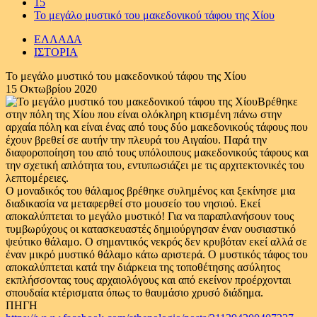
15
Το μεγάλο μυστικό του μακεδονικού τάφου της Χίου
ΕΛΛΑΔΑ
ΙΣΤΟΡΙΑ
Το μεγάλο μυστικό του μακεδονικού τάφου της Χίου
15 Οκτωβρίου 2020
Βρέθηκε
στην πόλη της Χίου που είναι ολόκληρη κτισμένη πάνω στην
αρχαία πόλη και είναι ένας από τους δύο μακεδονικούς τάφους που
έχουν βρεθεί σε αυτήν την πλευρά του Αιγαίου. Παρά την
διαφοροποίηση του από τους υπόλοιπους μακεδονικούς τάφους και
την σχετική απλότητα του, εντυπωσιάζει με τις αρχιτεκτονικές του
λεπτομέρειες.
Ο μοναδικός του θάλαμος βρέθηκε συλημένος και ξεκίνησε μια
διαδικασία να μεταφερθεί στο μουσείο του νησιού. Εκεί
αποκαλύπτεται το μεγάλο μυστικό! Για να παραπλανήσουν τους
τυμβωρύχους οι κατασκευαστές δημιούργησαν έναν ουσιαστικό
ψεύτικο θάλαμο. Ο σημαντικός νεκρός δεν κρυβόταν εκεί αλλά σε
έναν μικρό μυστικό θάλαμο κάτω αριστερά. Ο μυστικός τάφος του
αποκαλύπτεται κατά την διάρκεια της τοποθέτησης ασύλητος
εκπλήσσοντας τους αρχαιολόγους και από εκείνον προέρχονται
σπουδαία κτέρισματα όπως το θαυμάσιο χρυσό διάδημα.
ΠΗΓΗ