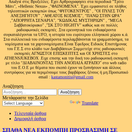
Analyst στις Βρυξελλες. Εχει Αρθρογραφησει στα περιοδικά “Τρίτο
Μάτι”, «Hellenic Nexus» ,”ΦΑΙΝΟΜΕΝΑ”. Έχει εμφανιστεί σε πλήθος
τηλεοπτικών εκπομπών όπως “ΦΥΓΟΚΕΝΤΡΟΣ” , “ΟΙ ΠΥΛΕΣ ΤΟΥ
ΑΝΕΞΗΓΗΤΟΥ” ,”ΑΘΕΑΤΟΣ ΚΟΣΜΟΣ”, “ΠΑΝΩ ΣΤΗΝ ΩΡΑ”
,”ΑΠΟΡΡΗΤΑ ΣΕΝΑΡΙΑ”, “ΚΩΔΙΚΑΣ ΜΥΣΤΗΡΙΩΝ” , “MEGA
Σαββατοκύριακο” ,”ΣΚ ΣΤΟ HIGHTV” καθώς και σε πολλές
ραδιοφωνικές εκπομπές .Στα ερευνητικά του ενδιαφέροντα
συγκαταλέγονται τα UFO, η ιστορία του ευρύτερου ελληνικού χώρου κ.ά.
Στα συλλεκτικά του ενδιαφέροντα περιλαμβάνονται τα γραμματόσημα, τα
νομίσματα και τα χαρτονομίσματα.Είναι Έφεδρος Ειδικός Επιστήμονας
του Γ.Ε.Σ στο κλάδο των Διαβιβάσεων.Συμμετείχε στις ραδιοφωνικές
εκπομπές ΑΓΝΩΣΤΟΙ ΕΠΙΣΚΕΠΤΕΣ και ΟΙ ΧΡΗΣΤΕΣ στο
ATHENSJUKEBOX .Ειχε επισης και την δική του ραδιοφωνική εκπομπή
με τίτλο “ΔΙΑΒΑΙΝΟΝΤΑΣ ΤΗΝ ΑΝΟΠΑΙΑ ΑΤΡΑΠΟ” στο web radio
του Ε.Ο.Ε με θέματα που σκοπό έχουν να ξυπνήσουν και άλλους
συντρόφους για να περιμένουμε τους βαρβάρους ξένους ή μη.Προσωπικό
email :
kastamonitis@gmail.com
Αναζήτηση
Αναζήτηση
για:
Μετάφραστε την Σελίδα
Powered by
Translate
Τελευταία άρθρα
Δημοφιλή άρθρα
ΣΠΑΘΑ ΝΕΑ ΕΚΠΟΜΠΗ ΠΡΟΣΒΑΣΙΜΗ ΣΕ