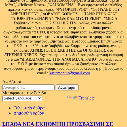
Analyst στις Βρυξελλες. Εχει Αρθρογραφησει στα περιοδικά “Τρίτο
Μάτι”, «Hellenic Nexus» ,”ΦΑΙΝΟΜΕΝΑ”. Έχει εμφανιστεί σε πλήθος
τηλεοπτικών εκπομπών όπως “ΦΥΓΟΚΕΝΤΡΟΣ” , “ΟΙ ΠΥΛΕΣ ΤΟΥ
ΑΝΕΞΗΓΗΤΟΥ” ,”ΑΘΕΑΤΟΣ ΚΟΣΜΟΣ”, “ΠΑΝΩ ΣΤΗΝ ΩΡΑ”
,”ΑΠΟΡΡΗΤΑ ΣΕΝΑΡΙΑ”, “ΚΩΔΙΚΑΣ ΜΥΣΤΗΡΙΩΝ” , “MEGA
Σαββατοκύριακο” ,”ΣΚ ΣΤΟ HIGHTV” καθώς και σε πολλές
ραδιοφωνικές εκπομπές .Στα ερευνητικά του ενδιαφέροντα
συγκαταλέγονται τα UFO, η ιστορία του ευρύτερου ελληνικού χώρου κ.ά.
Στα συλλεκτικά του ενδιαφέροντα περιλαμβάνονται τα γραμματόσημα, τα
νομίσματα και τα χαρτονομίσματα.Είναι Έφεδρος Ειδικός Επιστήμονας
του Γ.Ε.Σ στο κλάδο των Διαβιβάσεων.Συμμετείχε στις ραδιοφωνικές
εκπομπές ΑΓΝΩΣΤΟΙ ΕΠΙΣΚΕΠΤΕΣ και ΟΙ ΧΡΗΣΤΕΣ στο
ATHENSJUKEBOX .Ειχε επισης και την δική του ραδιοφωνική εκπομπή
με τίτλο “ΔΙΑΒΑΙΝΟΝΤΑΣ ΤΗΝ ΑΝΟΠΑΙΑ ΑΤΡΑΠΟ” στο web radio
του Ε.Ο.Ε με θέματα που σκοπό έχουν να ξυπνήσουν και άλλους
συντρόφους για να περιμένουμε τους βαρβάρους ξένους ή μη.Προσωπικό
email :
kastamonitis@gmail.com
Αναζήτηση
Αναζήτηση
για:
Μετάφραστε την Σελίδα
Powered by
Translate
Τελευταία άρθρα
Δημοφιλή άρθρα
ΣΠΑΘΑ ΝΕΑ ΕΚΠΟΜΠΗ ΠΡΟΣΒΑΣΙΜΗ ΣΕ