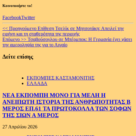
Κοινοποιήστε το!
Facebook
Twitter
Continue
<< Προηγούμενο
Επίθεση Τσελίκ σε Μητσοτάκη: Απειλεί την
ειρήνη και τη σταθερότητα της περιοχής
Reading
Επόμενο >>
Τσαβούσογλου σε Μπέρμποκ: Η Γερμανία έχει χάσει
την αμεροληψία της για το Αιγαίο
Δείτε επίσης
ΕΚΠΟΜΠΕΣ ΚΑΣΤΑΜΟΝΙΤΗΣ
ΕΛΛΑΔΑ
ΝΕΑ ΕΚΠΟΜΠΗ ΜΟΝΟ ΓΙΑ ΜΕΛΗ Η
ΑΝΕΙΠΩΤΗ ΙΣΤΟΡΙΑ ΤΗΣ ΑΝΘΡΩΠΟΤΗΤΑΣ Β
ΜΕΡΟΣ ΕΠ.61 ΤΑ ΠΡΩΤΟΚΟΛΛΑ ΤΩΝ ΣΟΦΩΝ
ΤΗΣ ΣΙΩΝ Α ΜΕΡΟΣ
27 Απριλίου 2026