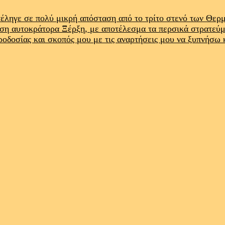
έληγε σε πολύ μικρή απόσταση από το τρίτο στενό των Θε
ρση αυτοκράτορα Ξέρξη, με αποτέλεσμα τα περσικά στρατεύ
προδοσίας και σκοπός μου με τις αναρτήσεις μου να ξυπνήσω