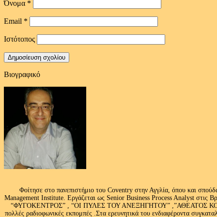
Όνομα
*
Email
*
Ιστότοπος
Βιογραφικό
Φοίτησε στο πανεπιστήμιο του Coventry στην Αγγλία, όπου και σπούδ
Management Institute. Εργάζεται ως Senior Business Process Analyst στι
“ΦΥΓΟΚΕΝΤΡΟΣ” , “ΟΙ ΠΥΛΕΣ ΤΟΥ ΑΝΕΞΗΓΗΤΟΥ” ,”ΑΘΕΑΤΟΣ ΚΟΣΜ
πολλές ραδιοφωνικές εκπομπές .Στα ερευνητικά του ενδιαφέροντα συγκαταλ