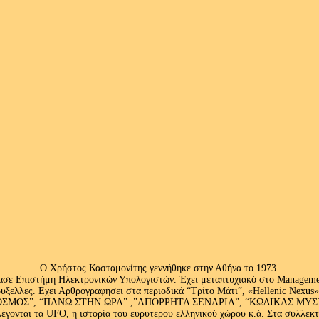
Ο Χρήστος Κασταμονίτης γεννήθηκε στην Αθήνα το 1973.
ασε Επιστήμη Ηλεκτρονικών Υπολογιστών. Έχει μεταπτυχιακό στο Management
ς Βρυξελλες. Εχει Αρθρογραφησει στα περιοδικά “Τρίτο Μάτι”, «Hellenic N
ΟΣ”, “ΠΑΝΩ ΣΤΗΝ ΩΡΑ” ,”ΑΠΟΡΡΗΤΑ ΣΕΝΑΡΙΑ”, “ΚΩΔΙΚΑΣ ΜΥΣΤΗΡΙ
έγονται τα UFO, η ιστορία του ευρύτερου ελληνικού χώρου κ.ά. Στα συλλεκ