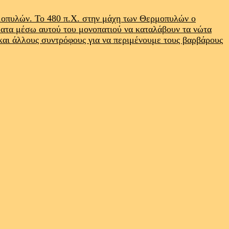
ρμοπυλών. Το 480 π.Χ. στην μάχη των Θερμοπυλών ο
ματα μέσω αυτού του μονοπατιού να καταλάβουν τα νώτα
 και άλλους συντρόφους για να περιμένουμε τους βαρβάρους