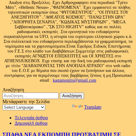
Analyst στις Βρυξελλες. Εχει Αρθρογραφησει στα περιοδικά “Τρίτο
Μάτι”, «Hellenic Nexus» ,”ΦΑΙΝΟΜΕΝΑ”. Έχει εμφανιστεί σε πλήθος
τηλεοπτικών εκπομπών όπως “ΦΥΓΟΚΕΝΤΡΟΣ” , “ΟΙ ΠΥΛΕΣ ΤΟΥ
ΑΝΕΞΗΓΗΤΟΥ” ,”ΑΘΕΑΤΟΣ ΚΟΣΜΟΣ”, “ΠΑΝΩ ΣΤΗΝ ΩΡΑ”
,”ΑΠΟΡΡΗΤΑ ΣΕΝΑΡΙΑ”, “ΚΩΔΙΚΑΣ ΜΥΣΤΗΡΙΩΝ” , “MEGA
Σαββατοκύριακο” ,”ΣΚ ΣΤΟ HIGHTV” καθώς και σε πολλές
ραδιοφωνικές εκπομπές .Στα ερευνητικά του ενδιαφέροντα
συγκαταλέγονται τα UFO, η ιστορία του ευρύτερου ελληνικού χώρου κ.ά.
Στα συλλεκτικά του ενδιαφέροντα περιλαμβάνονται τα γραμματόσημα, τα
νομίσματα και τα χαρτονομίσματα.Είναι Έφεδρος Ειδικός Επιστήμονας
του Γ.Ε.Σ στο κλάδο των Διαβιβάσεων.Συμμετείχε στις ραδιοφωνικές
εκπομπές ΑΓΝΩΣΤΟΙ ΕΠΙΣΚΕΠΤΕΣ και ΟΙ ΧΡΗΣΤΕΣ στο
ATHENSJUKEBOX .Ειχε επισης και την δική του ραδιοφωνική εκπομπή
με τίτλο “ΔΙΑΒΑΙΝΟΝΤΑΣ ΤΗΝ ΑΝΟΠΑΙΑ ΑΤΡΑΠΟ” στο web radio
του Ε.Ο.Ε με θέματα που σκοπό έχουν να ξυπνήσουν και άλλους
συντρόφους για να περιμένουμε τους βαρβάρους ξένους ή μη.Προσωπικό
email :
kastamonitis@gmail.com
Αναζήτηση
Αναζήτηση
για:
Μετάφραστε την Σελίδα
Powered by
Translate
Τελευταία άρθρα
Δημοφιλή άρθρα
ΣΠΑΘΑ ΝΕΑ ΕΚΠΟΜΠΗ ΠΡΟΣΒΑΣΙΜΗ ΣΕ