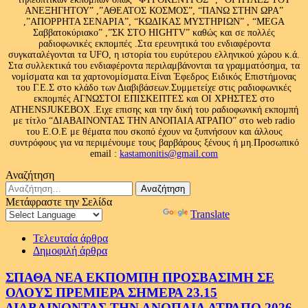
ΑΝΕΞΗΓΗΤΟΥ” ,”ΑΘΕΑΤΟΣ ΚΟΣΜΟΣ”, “ΠΑΝΩ ΣΤΗΝ ΩΡΑ”
,”ΑΠΟΡΡΗΤΑ ΣΕΝΑΡΙΑ”, “ΚΩΔΙΚΑΣ ΜΥΣΤΗΡΙΩΝ” , “MEGA
Σαββατοκύριακο” ,”ΣΚ ΣΤΟ HIGHTV” καθώς και σε πολλές
ραδιοφωνικές εκπομπές .Στα ερευνητικά του ενδιαφέροντα
συγκαταλέγονται τα UFO, η ιστορία του ευρύτερου ελληνικού χώρου κ.ά.
Στα συλλεκτικά του ενδιαφέροντα περιλαμβάνονται τα γραμματόσημα, τα
νομίσματα και τα χαρτονομίσματα.Είναι Έφεδρος Ειδικός Επιστήμονας
του Γ.Ε.Σ στο κλάδο των Διαβιβάσεων.Συμμετείχε στις ραδιοφωνικές
εκπομπές ΑΓΝΩΣΤΟΙ ΕΠΙΣΚΕΠΤΕΣ και ΟΙ ΧΡΗΣΤΕΣ στο
ATHENSJUKEBOX .Ειχε επισης και την δική του ραδιοφωνική εκπομπή
με τίτλο “ΔΙΑΒΑΙΝΟΝΤΑΣ ΤΗΝ ΑΝΟΠΑΙΑ ΑΤΡΑΠΟ” στο web radio
του Ε.Ο.Ε με θέματα που σκοπό έχουν να ξυπνήσουν και άλλους
συντρόφους για να περιμένουμε τους βαρβάρους ξένους ή μη.Προσωπικό
email :
kastamonitis@gmail.com
Αναζήτηση
Αναζήτηση
για:
Μετάφραστε την Σελίδα
Powered by
Translate
Τελευταία άρθρα
Δημοφιλή άρθρα
ΣΠΑΘΑ ΝΕΑ ΕΚΠΟΜΠΗ ΠΡΟΣΒΑΣΙΜΗ ΣΕ
ΟΛΟΥΣ ΠΡΕΜΙΕΡΑ ΣΗΜΕΡΑ 23.15
ΔΙΑΒΑΙΝΟΝΤΑΣ ΤΗΝ ΑΝΟΠΑΙΑ ΑΤΡΑΠΟ 2026