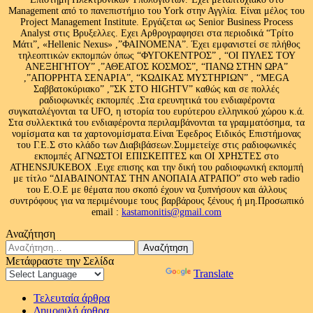
Management από το πανεπιστήμιο του Υork στην Αγγλία. Είναι μέλος του
Project Management Institute. Εργάζεται ως Senior Business Process
Analyst στις Βρυξελλες. Εχει Αρθρογραφησει στα περιοδικά “Τρίτο
Μάτι”, «Hellenic Nexus» ,”ΦΑΙΝΟΜΕΝΑ”. Έχει εμφανιστεί σε πλήθος
τηλεοπτικών εκπομπών όπως “ΦΥΓΟΚΕΝΤΡΟΣ” , “ΟΙ ΠΥΛΕΣ ΤΟΥ
ΑΝΕΞΗΓΗΤΟΥ” ,”ΑΘΕΑΤΟΣ ΚΟΣΜΟΣ”, “ΠΑΝΩ ΣΤΗΝ ΩΡΑ”
,”ΑΠΟΡΡΗΤΑ ΣΕΝΑΡΙΑ”, “ΚΩΔΙΚΑΣ ΜΥΣΤΗΡΙΩΝ” , “MEGA
Σαββατοκύριακο” ,”ΣΚ ΣΤΟ HIGHTV” καθώς και σε πολλές
ραδιοφωνικές εκπομπές .Στα ερευνητικά του ενδιαφέροντα
συγκαταλέγονται τα UFO, η ιστορία του ευρύτερου ελληνικού χώρου κ.ά.
Στα συλλεκτικά του ενδιαφέροντα περιλαμβάνονται τα γραμματόσημα, τα
νομίσματα και τα χαρτονομίσματα.Είναι Έφεδρος Ειδικός Επιστήμονας
του Γ.Ε.Σ στο κλάδο των Διαβιβάσεων.Συμμετείχε στις ραδιοφωνικές
εκπομπές ΑΓΝΩΣΤΟΙ ΕΠΙΣΚΕΠΤΕΣ και ΟΙ ΧΡΗΣΤΕΣ στο
ATHENSJUKEBOX .Ειχε επισης και την δική του ραδιοφωνική εκπομπή
με τίτλο “ΔΙΑΒΑΙΝΟΝΤΑΣ ΤΗΝ ΑΝΟΠΑΙΑ ΑΤΡΑΠΟ” στο web radio
του Ε.Ο.Ε με θέματα που σκοπό έχουν να ξυπνήσουν και άλλους
συντρόφους για να περιμένουμε τους βαρβάρους ξένους ή μη.Προσωπικό
email :
kastamonitis@gmail.com
Αναζήτηση
Αναζήτηση
για:
Μετάφραστε την Σελίδα
Powered by
Translate
Τελευταία άρθρα
Δημοφιλή άρθρα