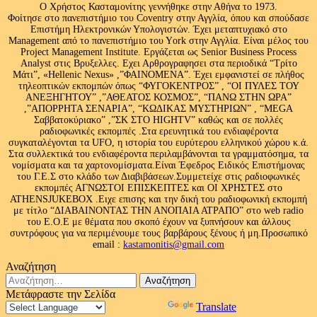
Ο Χρήστος Κασταμονίτης γεννήθηκε στην Αθήνα το 1973.
Φοίτησε στο πανεπιστήμιο του Coventry στην Αγγλία, όπου και σπούδασε
Επιστήμη Ηλεκτρονικών Υπολογιστών. Έχει μεταπτυχιακό στο
Management από το πανεπιστήμιο του Υork στην Αγγλία. Είναι μέλος του
Project Management Institute. Εργάζεται ως Senior Business Process
Analyst στις Βρυξελλες. Εχει Αρθρογραφησει στα περιοδικά “Τρίτο
Μάτι”, «Hellenic Nexus» ,”ΦΑΙΝΟΜΕΝΑ”. Έχει εμφανιστεί σε πλήθος
τηλεοπτικών εκπομπών όπως “ΦΥΓΟΚΕΝΤΡΟΣ” , “ΟΙ ΠΥΛΕΣ ΤΟΥ
ΑΝΕΞΗΓΗΤΟΥ” ,”ΑΘΕΑΤΟΣ ΚΟΣΜΟΣ”, “ΠΑΝΩ ΣΤΗΝ ΩΡΑ”
,”ΑΠΟΡΡΗΤΑ ΣΕΝΑΡΙΑ”, “ΚΩΔΙΚΑΣ ΜΥΣΤΗΡΙΩΝ” , “MEGA
Σαββατοκύριακο” ,”ΣΚ ΣΤΟ HIGHTV” καθώς και σε πολλές
ραδιοφωνικές εκπομπές .Στα ερευνητικά του ενδιαφέροντα
συγκαταλέγονται τα UFO, η ιστορία του ευρύτερου ελληνικού χώρου κ.ά.
Στα συλλεκτικά του ενδιαφέροντα περιλαμβάνονται τα γραμματόσημα, τα
νομίσματα και τα χαρτονομίσματα.Είναι Έφεδρος Ειδικός Επιστήμονας
του Γ.Ε.Σ στο κλάδο των Διαβιβάσεων.Συμμετείχε στις ραδιοφωνικές
εκπομπές ΑΓΝΩΣΤΟΙ ΕΠΙΣΚΕΠΤΕΣ και ΟΙ ΧΡΗΣΤΕΣ στο
ATHENSJUKEBOX .Ειχε επισης και την δική του ραδιοφωνική εκπομπή
με τίτλο “ΔΙΑΒΑΙΝΟΝΤΑΣ ΤΗΝ ΑΝΟΠΑΙΑ ΑΤΡΑΠΟ” στο web radio
του Ε.Ο.Ε με θέματα που σκοπό έχουν να ξυπνήσουν και άλλους
συντρόφους για να περιμένουμε τους βαρβάρους ξένους ή μη.Προσωπικό
email :
kastamonitis@gmail.com
Αναζήτηση
Αναζήτηση
για:
Μετάφραστε την Σελίδα
Powered by
Translate