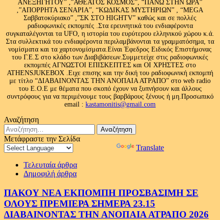
ΑΝΕΞΗΓΗΤΟΥ” ,”ΑΘΕΑΤΟΣ ΚΟΣΜΟΣ”, “ΠΑΝΩ ΣΤΗΝ ΩΡΑ”
,”ΑΠΟΡΡΗΤΑ ΣΕΝΑΡΙΑ”, “ΚΩΔΙΚΑΣ ΜΥΣΤΗΡΙΩΝ” , “MEGA
Σαββατοκύριακο” ,”ΣΚ ΣΤΟ HIGHTV” καθώς και σε πολλές
ραδιοφωνικές εκπομπές .Στα ερευνητικά του ενδιαφέροντα
συγκαταλέγονται τα UFO, η ιστορία του ευρύτερου ελληνικού χώρου κ.ά.
Στα συλλεκτικά του ενδιαφέροντα περιλαμβάνονται τα γραμματόσημα, τα
νομίσματα και τα χαρτονομίσματα.Είναι Έφεδρος Ειδικός Επιστήμονας
του Γ.Ε.Σ στο κλάδο των Διαβιβάσεων.Συμμετείχε στις ραδιοφωνικές
εκπομπές ΑΓΝΩΣΤΟΙ ΕΠΙΣΚΕΠΤΕΣ και ΟΙ ΧΡΗΣΤΕΣ στο
ATHENSJUKEBOX .Ειχε επισης και την δική του ραδιοφωνική εκπομπή
με τίτλο “ΔΙΑΒΑΙΝΟΝΤΑΣ ΤΗΝ ΑΝΟΠΑΙΑ ΑΤΡΑΠΟ” στο web radio
του Ε.Ο.Ε με θέματα που σκοπό έχουν να ξυπνήσουν και άλλους
συντρόφους για να περιμένουμε τους βαρβάρους ξένους ή μη.Προσωπικό
email :
kastamonitis@gmail.com
Αναζήτηση
Αναζήτηση
για:
Μετάφραστε την Σελίδα
Powered by
Translate
Τελευταία άρθρα
Δημοφιλή άρθρα
ΠΑΚΟΥ ΝΕΑ ΕΚΠΟΜΠΗ ΠΡΟΣΒΑΣΙΜΗ ΣΕ
ΟΛΟΥΣ ΠΡΕΜΙΕΡΑ ΣΗΜΕΡΑ 23.15
ΔΙΑΒΑΙΝΟΝΤΑΣ ΤΗΝ ΑΝΟΠΑΙΑ ΑΤΡΑΠΟ 2026