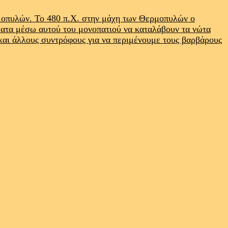
ρμοπυλών. Το 480 π.Χ. στην μάχη των Θερμοπυλών ο
ματα μέσω αυτού του μονοπατιού να καταλάβουν τα νώτα
 και άλλους συντρόφους για να περιμένουμε τους βαρβάρους