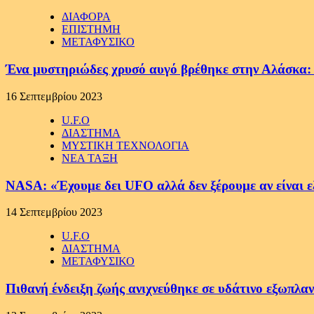
ΔΙΑΦΟΡΑ
ΕΠΙΣΤΗΜΗ
ΜΕΤΑΦΥΣΙΚΟ
Ένα μυστηριώδες χρυσό αυγό βρέθηκε στην Αλάσκα: Οι
16 Σεπτεμβρίου 2023
U.F.O
ΔΙΑΣΤΗΜΑ
ΜΥΣΤΙΚΗ ΤΕΧΝΟΛΟΓΙΑ
ΝΕΑ ΤΑΞΗ
NASA: «Έχουμε δει UFO αλλά δεν ξέρουμε αν είναι ε
14 Σεπτεμβρίου 2023
U.F.O
ΔΙΑΣΤΗΜΑ
ΜΕΤΑΦΥΣΙΚΟ
Πιθανή ένδειξη ζωής ανιχνεύθηκε σε υδάτινο εξωπλα