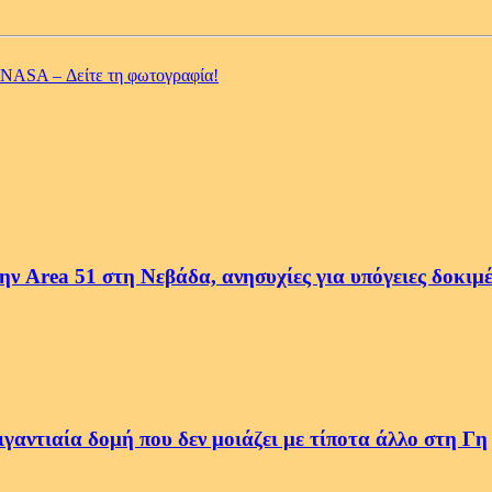
 NASA – Δείτε τη φωτογραφία!
ην Area 51 στη Νεβάδα, ανησυχίες για υπόγειες δοκιμ
αντιαία δομή που δεν μοιάζει με τίποτα άλλο στη Γη