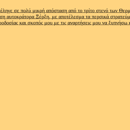
έληγε σε πολύ μικρή απόσταση από το τρίτο στενό των Θε
ρση αυτοκράτορα Ξέρξη, με αποτέλεσμα τα περσικά στρατεύ
προδοσίας και σκοπός μου με τις αναρτήσεις μου να ξυπνήσω