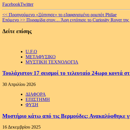
Facebook
Twitter
Continue
<< Προηγούμενο
«Ξύπνησε» το εξαφανισμένο ρομπότ Philae
Επόμενο >>
Πυραμίδα στον… Άρη εντόπισε το Curiosity Rover της
Reading
Δείτε επίσης
U.F.O
ΜΕΤΑΦΥΣΙΚΟ
ΜΥΣΤΙΚΗ ΤΕΧΝΟΛΟΓΙΑ
Τουλάχιστον 17 σεισμοί το τελευταίο 24ωρο κοντά στ
30 Απριλίου 2026
ΔΙΑΦΟΡΑ
ΕΠΙΣΤΗΜΗ
ΦΥΣΗ
Μυστήριο κάτω από τις Βερμούδες: Ανακαλύφθηκε γιγ
16 Δεκεμβρίου 2025