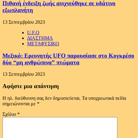
Πιθανή ένδειξη ζωής ανιχνεύθηκε σε υδάτινο
εξωπλανήτη
13 Σεπτεμβρίου 2023
U.F.O
ΔΙΑΣΤΗΜΑ
ΜΕΤΑΦΥΣΙΚΟ
Μεξικό: Ερευνητής UFO παρουσίασε στο Κογκρέσο
δύο “μη ανθρώπινα” πτώματα
13 Σεπτεμβρίου 2023
Αφήστε μια απάντηση
Η ηλ. διεύθυνση σας δεν δημοσιεύεται.
Τα υποχρεωτικά πεδία
σημειώνονται με
*
Σχόλιο
*