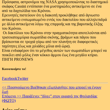
Πρόσφατα, αστρονόμοι της NASA χρησιμοποιώντας το διαστημικό
σκάφος Cassini εντόπισαν ένα μυστηριώδες αντικείμενο σε ένα
από τα δαχτυλίδια του Κρόνου.
Ερευνητές πιστεύουν ότι η διακοπή προκλήθηκε από άγνωστο
αντικείμενο ενσωματωμένο εντός του δακτυλίου που αλληλεπιδρά
με άλλα αντικείμενα λόγω της επιρροής και της βαρυτικής έλξης
του Κρόνου.
Οι δακτύλιοι του Κρόνου στην πραγματικότητα αποτελούνται από
τρισεκατομμύρια σωματίδια σκόνης, βράχων και πάγου που
βρίσκονται σε τροχιά γύρω από τον πλανήτη σε διαφορετικές
ταχύτητες (έως και χιλιάδες μίλια ανά ώρα).
Είναι ενδιαφέρον ότι το μέγεθος αυτών των σωματιδίων μπορεί να
ποικίλει από μόλις έναν κόκκο άμμου έως ένα μεγάλο κτίριο.
ΠΗΓΗ PRONEWS
Κοινοποιήστε το!
Facebook
Twitter
Continue
<< Προηγούμενο
Βρέθηκαν εξωπλανήτες που μπορεί να έχουν
ζωή
Reading
Επόμενο >>
Παράξενες “δίνες” στον ουρανό της Φινλανδίας
(ΦΩΤΟ)