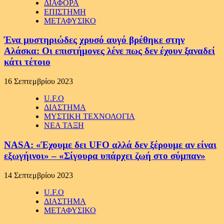
ΔΙΑΦΟΡΑ
ΕΠΙΣΤΗΜΗ
ΜΕΤΑΦΥΣΙΚΟ
Ένα μυστηριώδες χρυσό αυγό βρέθηκε στην
Αλάσκα: Οι επιστήμονες λένε πως δεν έχουν ξαναδεί
κάτι τέτοιο
16 Σεπτεμβρίου 2023
U.F.O
ΔΙΑΣΤΗΜΑ
ΜΥΣΤΙΚΗ ΤΕΧΝΟΛΟΓΙΑ
ΝΕΑ ΤΑΞΗ
NASA: «Έχουμε δει UFO αλλά δεν ξέρουμε αν είναι
εξωγήινοι» – «Σίγουρα υπάρχει ζωή στο σύμπαν»
14 Σεπτεμβρίου 2023
U.F.O
ΔΙΑΣΤΗΜΑ
ΜΕΤΑΦΥΣΙΚΟ