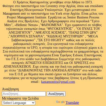
Ο Χρήστος Κασταμονίτης γεννήθηκε στην Αθήνα το 1973.
Φοίτησε στο πανεπιστήμιο του Coventry στην Αγγλία, όπου και σπούδασε
Επιστήμη Ηλεκτρονικών Υπολογιστών. Έχει μεταπτυχιακό στο
Management από το πανεπιστήμιο του Υork στην Αγγλία. Είναι μέλος του
Project Management Institute. Εργάζεται ως Senior Business Process
Analyst στις Βρυξελλες. Εχει Αρθρογραφησει στα περιοδικά “Τρίτο
Μάτι”, «Hellenic Nexus» ,”ΦΑΙΝΟΜΕΝΑ”. Έχει εμφανιστεί σε πλήθος
τηλεοπτικών εκπομπών όπως “ΦΥΓΟΚΕΝΤΡΟΣ” , “ΟΙ ΠΥΛΕΣ ΤΟΥ
ΑΝΕΞΗΓΗΤΟΥ” ,”ΑΘΕΑΤΟΣ ΚΟΣΜΟΣ”, “ΠΑΝΩ ΣΤΗΝ ΩΡΑ”
,”ΑΠΟΡΡΗΤΑ ΣΕΝΑΡΙΑ”, “ΚΩΔΙΚΑΣ ΜΥΣΤΗΡΙΩΝ” , “MEGA
Σαββατοκύριακο” ,”ΣΚ ΣΤΟ HIGHTV” καθώς και σε πολλές
ραδιοφωνικές εκπομπές .Στα ερευνητικά του ενδιαφέροντα
συγκαταλέγονται τα UFO, η ιστορία του ευρύτερου ελληνικού χώρου κ.ά.
Στα συλλεκτικά του ενδιαφέροντα περιλαμβάνονται τα γραμματόσημα, τα
νομίσματα και τα χαρτονομίσματα.Είναι Έφεδρος Ειδικός Επιστήμονας
του Γ.Ε.Σ στο κλάδο των Διαβιβάσεων.Συμμετείχε στις ραδιοφωνικές
εκπομπές ΑΓΝΩΣΤΟΙ ΕΠΙΣΚΕΠΤΕΣ και ΟΙ ΧΡΗΣΤΕΣ στο
ATHENSJUKEBOX .Ειχε επισης και την δική του ραδιοφωνική εκπομπή
με τίτλο “ΔΙΑΒΑΙΝΟΝΤΑΣ ΤΗΝ ΑΝΟΠΑΙΑ ΑΤΡΑΠΟ” στο web radio
του Ε.Ο.Ε με θέματα που σκοπό έχουν να ξυπνήσουν και άλλους
συντρόφους για να περιμένουμε τους βαρβάρους ξένους ή μη.Προσωπικό
email :
kastamonitis@gmail.com
Αναζήτηση
Αναζήτηση
για:
Μετάφραστε την Σελίδα
Powered by
Translate