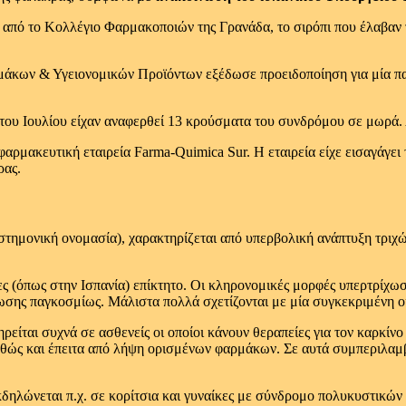
 από το Κολλέγιο Φαρμακοποιών της Γρανάδα, το σιρόπι που έλαβαν τ
μάκων & Υγειονομικών Προϊόντων εξέδωσε προειδοποίηση για μία παρτ
η του Ιουλίου είχαν αναφερθεί 13 κρούσματα του συνδρόμου σε μωρά
η φαρμακευτική εταιρεία Farma-Quimica Sur. Η εταιρεία είχε εισαγάγει
ρας.
τημονική ονομασία), χαρακτηρίζεται από υπερβολική ανάπτυξη τριχώ
ς (όπως στην Ισπανία) επίκτητο. Οι κληρονομικές μορφές υπερτρίχωση
ωσης παγκοσμίως. Μάλιστα πολλά σχετίζονται με μία συγκεκριμένη ο
είται συχνά σε ασθενείς οι οποίοι κάνουν θεραπείες για τον καρκίνο
αθώς και έπειτα από λήψη ορισμένων φαρμάκων. Σε αυτά συμπεριλαμβ
κδηλώνεται π.χ. σε κορίτσια και γυναίκες με σύνδρομο πολυκυστικώ