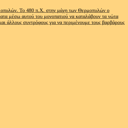
ρμοπυλών. Το 480 π.Χ. στην μάχη των Θερμοπυλών ο
ματα μέσω αυτού του μονοπατιού να καταλάβουν τα νώτα
 και άλλους συντρόφους για να περιμένουμε τους βαρβάρους