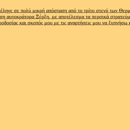
έληγε σε πολύ μικρή απόσταση από το τρίτο στενό των Θε
ρση αυτοκράτορα Ξέρξη, με αποτέλεσμα τα περσικά στρατεύ
προδοσίας και σκοπός μου με τις αναρτήσεις μου να ξυπνήσω