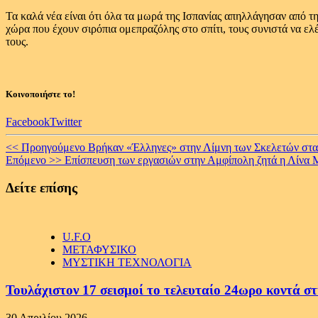
Τα καλά νέα είναι ότι όλα τα μωρά της Ισπανίας απηλλάγησαν από τ
χώρα που έχουν σιρόπια ομεπραζόλης στο σπίτι, τους συνιστά να ελ
τους.
Κοινοποιήστε το!
Facebook
Twitter
Continue
<< Προηγούμενο
Βρήκαν «Έλληνες» στην Λίμνη των Σκελετών στα
Επόμενο >>
Επίσπευση των εργασιών στην Αμφίπολη ζητά η Λίνα
Reading
Δείτε επίσης
U.F.O
ΜΕΤΑΦΥΣΙΚΟ
ΜΥΣΤΙΚΗ ΤΕΧΝΟΛΟΓΙΑ
Τουλάχιστον 17 σεισμοί το τελευταίο 24ωρο κοντά στ
30 Απριλίου 2026