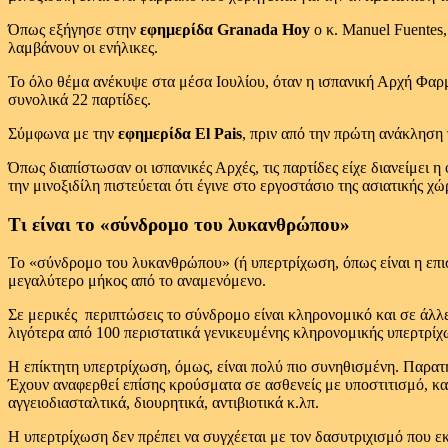
Όπως εξήγησε στην
εφημερίδα Granada Hoy
ο κ. Manuel Fuentes,
λαμβάνουν οι ενήλικες.
Το όλο θέμα ανέκυψε στα μέσα Ιουλίου, όταν η ισπανική Αρχή Φαρ
συνολικά 22 παρτίδες.
Σύμφωνα με την
εφημερίδα El Pais
, πριν από την πρώτη ανάκλησ
Όπως διαπίστωσαν οι ισπανικές Αρχές, τις παρτίδες είχε διανείμει 
την μινοξιδίλη πιστεύεται ότι έγινε στο εργοστάσιο της ασιατικής χώ
Τι είναι το «σύνδρομο του λυκανθρώπου»
Το «σύνδρομο του λυκανθρώπου» (ή υπερτρίχωση, όπως είναι η επισ
μεγαλύτερο μήκος από το αναμενόμενο.
Σε μερικές περιπτώσεις το σύνδρομο είναι κληρονομικό και σε άλλε
λιγότερα από 100 περιστατικά γενικευμένης κληρονομικής υπερτρίχ
Η επίκτητη υπερτρίχωση, όμως, είναι πολύ πιο συνηθισμένη. Παρατηρ
Έχουν αναφερθεί επίσης κρούσματα σε ασθενείς με υποστιτισμό, κ
αγγειοδιασταλτικά, διουρητικά, αντιβιοτικά κ.λπ.
Η υπερτρίχωση δεν πρέπει να συγχέεται με τον δασυτριχισμό που ε