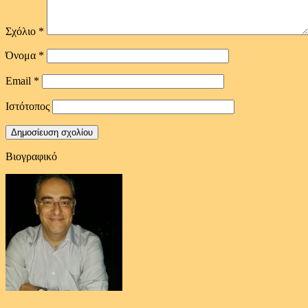
Σχόλιο
*
Όνομα
*
Email
*
Ιστότοπος
Βιογραφικό