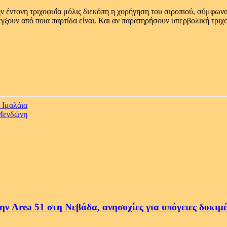
ην έντονη τριχοφυΐα μόλις διεκόπη η χορήγηση του σιροπιού, σύμφωνα
έγξουν από ποια παρτίδα είναι. Και αν παρατηρήσουν υπερβολική τρι
 Ιμαλάια
 Μενδώνη
ην Area 51 στη Νεβάδα, ανησυχίες για υπόγειες δοκιμ