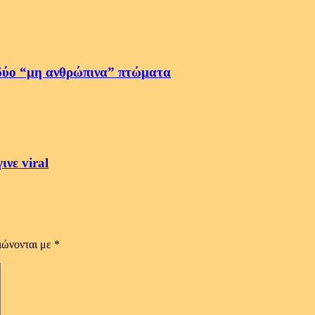
δύο “μη ανθρώπινα” πτώματα
νε viral
ιώνονται με
*