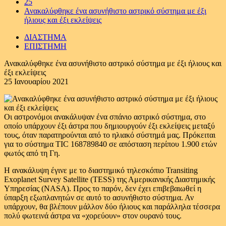
25
Ανακαλύφθηκε ένα ασυνήθιστο αστρικό σύστημα με έξι
ήλιους και έξι εκλείψεις
ΔΙΑΣΤΗΜΑ
ΕΠΙΣΤΗΜΗ
Ανακαλύφθηκε ένα ασυνήθιστο αστρικό σύστημα με έξι ήλιους και
έξι εκλείψεις
25 Ιανουαρίου 2021
Οι αστρονόμοι ανακάλυψαν ένα σπάνιο αστρικό σύστημα, στο
οποίο υπάρχουν έξι άστρα που δημιουργούν έξι εκλείψεις μεταξύ
τους, όταν παρατηρούνται από το ηλιακό σύστημά μας. Πρόκειται
για το σύστημα TIC 168789840 σε απόσταση περίπου 1.900 ετών
φωτός από τη Γη.
Η ανακάλυψη έγινε με το διαστημικό τηλεσκόπιο Transiting
Exoplanet Survey Satellite (TESS) της Αμερικανικής Διαστημικής
Υπηρεσίας (NASA). Προς το παρόν, δεν έχει επιβεβαιωθεί η
ύπαρξη εξωπλανητών σε αυτό το ασυνήθιστο σύστημα. Αν
υπάρχουν, θα βλέπουν μάλλον δύο ήλιους και παράλληλα τέσσερα
πολύ φωτεινά άστρα να «χορεύουν» στον ουρανό τους.