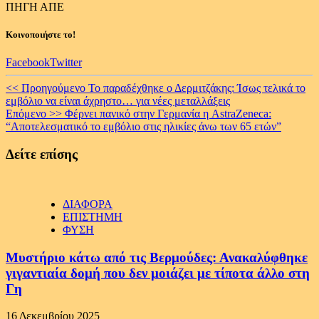
ΠΗΓΗ ΑΠΕ
Κοινοποιήστε το!
Facebook
Twitter
Continue
<< Προηγούμενο
Το παραδέχθηκε ο Δερμιτζάκης: Ίσως τελικά το
εμβόλιο να είναι άχρηστο… για νέες μεταλλάξεις
Reading
Επόμενο >>
Φέρνει πανικό στην Γερμανία η AstraZeneca:
“Αποτελεσματικό το εμβόλιο στις ηλικίες άνω των 65 ετών”
Δείτε επίσης
ΔΙΑΦΟΡΑ
ΕΠΙΣΤΗΜΗ
ΦΥΣΗ
Μυστήριο κάτω από τις Βερμούδες: Ανακαλύφθηκε
γιγαντιαία δομή που δεν μοιάζει με τίποτα άλλο στη
Γη
16 Δεκεμβρίου 2025