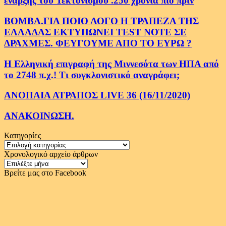
εναρξης του Τεκτονισμου .250 χρονια πιο πριν
ΒΟΜΒΑ.ΓΙΑ ΠΟΙΟ ΛΟΓΟ Η ΤΡΑΠΕΖΑ ΤΗΣ
ΕΛΛΑΔΑΣ ΕΚΤΥΠΩΝΕΙ TEST NOTE ΣΕ
ΔΡΑΧΜΕΣ. ΦΕΥΓΟΥΜΕ ΑΠΟ ΤΟ ΕΥΡΩ ?
Η Ελληνική επιγραφή της Μιννεσότα των ΗΠΑ από
το 2748 π.χ.! Τι συγκλονιστικό αναγράφει;
ΑΝΟΠΑΙΑ ΑΤΡΑΠΟΣ LIVE 36 (16/11/2020)
ΑΝΑΚΟΙΝΩΣΗ.
Κατηγορίες
Κατηγορίες
Χρονολογικό αρχείο άρθρων
Χρονολογικό
αρχείο
Βρείτε μας στο Facebook
άρθρων