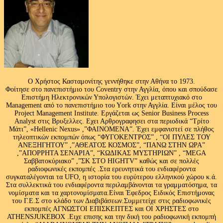
Ο Χρήστος Κασταμονίτης γεννήθηκε στην Αθήνα το 1973.
Φοίτησε στο πανεπιστήμιο του Coventry στην Αγγλία, όπου και σπούδασε
Επιστήμη Ηλεκτρονικών Υπολογιστών. Έχει μεταπτυχιακό στο
Management από το πανεπιστήμιο του Υork στην Αγγλία. Είναι μέλος του
Project Management Institute. Εργάζεται ως Senior Business Process
Analyst στις Βρυξελλες. Εχει Αρθρογραφησει στα περιοδικά “Τρίτο
Μάτι”, «Hellenic Nexus» ,”ΦΑΙΝΟΜΕΝΑ”. Έχει εμφανιστεί σε πλήθος
τηλεοπτικών εκπομπών όπως “ΦΥΓΟΚΕΝΤΡΟΣ” , “ΟΙ ΠΥΛΕΣ ΤΟΥ
ΑΝΕΞΗΓΗΤΟΥ” ,”ΑΘΕΑΤΟΣ ΚΟΣΜΟΣ”, “ΠΑΝΩ ΣΤΗΝ ΩΡΑ”
,”ΑΠΟΡΡΗΤΑ ΣΕΝΑΡΙΑ”, “ΚΩΔΙΚΑΣ ΜΥΣΤΗΡΙΩΝ” , “MEGA
Σαββατοκύριακο” ,”ΣΚ ΣΤΟ HIGHTV” καθώς και σε πολλές
ραδιοφωνικές εκπομπές .Στα ερευνητικά του ενδιαφέροντα
συγκαταλέγονται τα UFO, η ιστορία του ευρύτερου ελληνικού χώρου κ.ά.
Στα συλλεκτικά του ενδιαφέροντα περιλαμβάνονται τα γραμματόσημα, τα
νομίσματα και τα χαρτονομίσματα.Είναι Έφεδρος Ειδικός Επιστήμονας
του Γ.Ε.Σ στο κλάδο των Διαβιβάσεων.Συμμετείχε στις ραδιοφωνικές
εκπομπές ΑΓΝΩΣΤΟΙ ΕΠΙΣΚΕΠΤΕΣ και ΟΙ ΧΡΗΣΤΕΣ στο
ATHENSJUKEBOX .Ειχε επισης και την δική του ραδιοφωνική εκπομπή