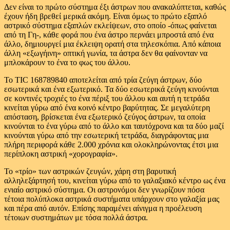
Δεν είναι το πρώτο σύστημα έξι άστρων που ανακαλύπτεται, καθώς
έχουν ήδη βρεθεί μερικά ακόμη. Είναι όμως το πρώτο εξαπλό
αστρικό σύστημα εξαπλών εκλείψεων, στο οποίο -όπως φαίνεται
από τη Γη-, κάθε φορά που ένα άστρο περνάει μπροστά από ένα
άλλο, δημιουργεί μια έκλειψη ορατή στα τηλεσκόπια. Από κάποια
άλλη «εξωγήινη» οπτική γωνία, τα άστρα δεν θα φαίνονταν να
μπλοκάρουν το ένα το φως του άλλου.
Το TIC 168789840 αποτελείται από τρία ζεύγη άστρων, δύο
εσωτερικά και ένα εξωτερικό. Τα δύο εσωτερικά ζεύγη κινούνται
σε κοντινές τροχιές το ένα πέριξ του άλλου και αυτή η τετράδα
κινείται γύρω από ένα κοινό κέντρο βαρύτητας. Σε μεγαλύτερη
απόσταση, βρίσκεται ένα εξωτερικό ζεύγος άστρων, τα οποία
κινούνται το ένα γύρω από το άλλο και ταυτόχρονα και τα δύο μαζί
κινούνται γύρω από την εσωτερική τετράδα, διαγράφοντας μια
πλήρη περιφορά κάθε 2.000 χρόνια και ολοκληρώνοντας έτσι μια
περίπλοκη αστρική «χορογραφία».
Το «τρίο» των αστρικών ζευγών, χάρη στη βαρυτική
αλληλεξάρτησή του, κινείται γύρω από το γαλαξιακό κέντρο ως ένα
ενιαίο αστρικό σύστημα. Οι αστρονόμοι δεν γνωρίζουν πόσα
τέτοια πολύπλοκα αστρικά συστήματα υπάρχουν στο γαλαξία μας
και πέρα από αυτόν. Επίσης παραμένει αίνιγμα η προέλευση
τέτοιων συστημάτων με τόσα πολλά άστρα.