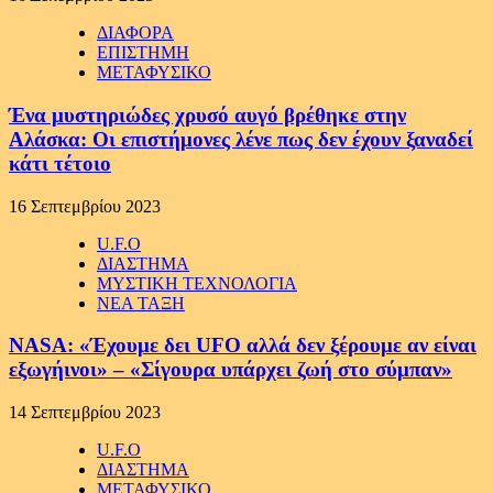
ΔΙΑΦΟΡΑ
ΕΠΙΣΤΗΜΗ
ΜΕΤΑΦΥΣΙΚΟ
Ένα μυστηριώδες χρυσό αυγό βρέθηκε στην
Αλάσκα: Οι επιστήμονες λένε πως δεν έχουν ξαναδεί
κάτι τέτοιο
16 Σεπτεμβρίου 2023
U.F.O
ΔΙΑΣΤΗΜΑ
ΜΥΣΤΙΚΗ ΤΕΧΝΟΛΟΓΙΑ
ΝΕΑ ΤΑΞΗ
NASA: «Έχουμε δει UFO αλλά δεν ξέρουμε αν είναι
εξωγήινοι» – «Σίγουρα υπάρχει ζωή στο σύμπαν»
14 Σεπτεμβρίου 2023
U.F.O
ΔΙΑΣΤΗΜΑ
ΜΕΤΑΦΥΣΙΚΟ