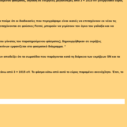
ούμενου φάσματος, δηλαδή σε ενέργειες μεγαλύτερες από 3 × 1015 eV (ενεργειακό εύρος
πούμε ότι οι διαδικασίες που περιγράψαμε είναι ικανές να επιταχύνουν εκ νέου τις
επιταχύνονται σε φούσκες Fermi, μπορούν να γεμίσουν τον όγκο του γαλαξία και να
 του γόνατος του παρατηρούμενου φάσματος), δημιουργήθηκαν σε εκρήξεις
κτίνων εμφανίζεται στο φασματικό διάγραμμα. “
υν αποδείξει ότι τα σωματίδια που παράγονται κατά τη διάρκεια των εκρήξεων SN και τα
νω από 3 × 1015 eV. Το φάσμα κάτω από αυτό το εύρος παραμένει ανενόχλητο. Έτσι, το