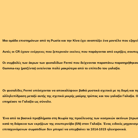
Μια ομάδα επιστημόνων από τη Ρωσία και την Κίνα έχει αναπτύξει ένα μοντέλο που εξηγε
Αυτές οι CR έχουν ενέργειες που ξεπερνούν εκείνες που παράγονται από εκρήξεις σουπε
Οι συμβολές των άκρων των φυσαλίδων Fermi που δείχνονται παραπάνω παρατηρήθηκαν γι
Gamma-ray (ματζέντα) εκτείνεται πολύ μακρύτερα από το επίπεδο του γαλαξία.
Οι φυσαλίδες Fermi υπόσχονται να αποκαλύψουν βαθιά μυστικά σχετικά με τη δομή και την 
αλληλεπίδραση μεταξύ αυτής της σχετικά μικρής μαύρης τρύπας και του γαλαξία Γαλαξία.
επηρέασε το Γαλαξία ως σύνολο.
Ένα από τα βασικά προβλήματα στη θεωρία της προέλευσης των κοσμικών ακτίνων (πρωτόνι
κατά τη διάρκεια των εκρήξεων της σουπερνόβα (SN) στον Γαλαξία. Ένας ειδικός μηχανισ
επιταχυνόμενων σωματιδίων δεν μπορεί να υπερβαίνει τα 1014-1015 ηλεκτρονικά.