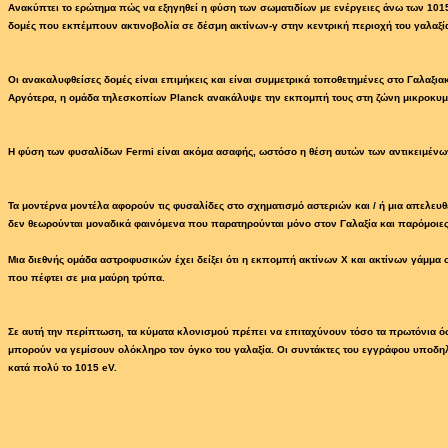
Ανακύπτει το ερώτημα πώς να εξηγηθεί η φύση των σωματιδίων με ενέργειες άνω των 101
δομές που εκπέμπουν ακτινοβολία σε δέσμη ακτίνων-γ στην κεντρική περιοχή του γαλαξία
Οι ανακαλυφθείσες δομές είναι επιμήκεις και είναι συμμετρικά τοποθετημένες στο Γαλαξια
Αργότερα, η ομάδα τηλεσκοπίων Planck ανακάλυψε την εκπομπή τους στη ζώνη μικροκυμ
Η φύση των φυσαλίδων Fermi είναι ακόμα ασαφής, ωστόσο η θέση αυτών των αντικειμένων 
Τα μοντέρνα μοντέλα αφορούν τις φυσαλίδες στο σχηματισμό αστεριών και / ή μια απελευ
δεν θεωρούνται μοναδικά φαινόμενα που παρατηρούνται μόνο στον Γαλαξία και παρόμοιε
Μια διεθνής ομάδα αστροφυσικών έχει δείξει ότι η εκπομπή ακτίνων Χ και ακτίνων γάμμα
που πέφτει σε μια μαύρη τρύπα.
Σε αυτή την περίπτωση, τα κύματα κλονισμού πρέπει να επιταχύνουν τόσο τα πρωτόνια όσ
μπορούν να γεμίσουν ολόκληρο τον όγκο του γαλαξία. Οι συντάκτες του εγγράφου υποδη
κατά πολύ το 1015 eV.