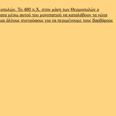
ρμοπυλών. Το 480 π.Χ. στην μάχη των Θερμοπυλών ο
ματα μέσω αυτού του μονοπατιού να καταλάβουν τα νώτα
 και άλλους συντρόφους για να περιμένουμε τους βαρβάρους