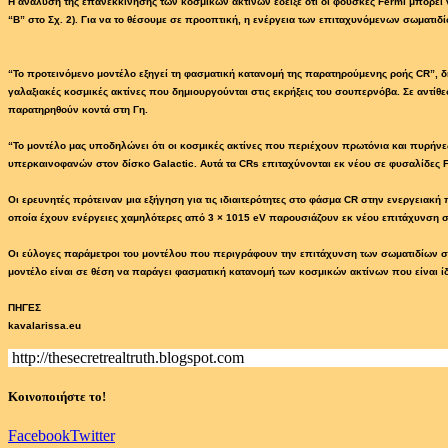
Η ανάλυση της επανεκκίνησης των κοσμικών ακτίνων έδειξε ότι οι φούσκες Fermi μπορεί
“Β” στο Σχ. 2). Για να το θέσουμε σε προοπτική, η ενέργεια των επιταχυνόμενων σωματιδί
“Το προτεινόμενο μοντέλο εξηγεί τη φασματική κατανομή της παρατηρούμενης ροής CR”, δή
γαλαξιακές κοσμικές ακτίνες που δημιουργούνται στις εκρήξεις του σουπερνόβα. Σε αντίθ
παρατηρηθούν κοντά στη Γη.
“Το μοντέλο μας υποδηλώνει ότι οι κοσμικές ακτίνες που περιέχουν πρωτόνια και πυρήνε
υπερκαινοφανών στον δίσκο Galactic. Αυτά τα CRs επιταχύνονται εκ νέου σε φυσαλίδες F
Οι ερευνητές πρότειναν μια εξήγηση για τις ιδιαιτερότητες στο φάσμα CR στην ενεργειακή
οποία έχουν ενέργειες χαμηλότερες από 3 × 1015 eV παρουσιάζουν εκ νέου επιτάχυνση σ
Οι εύλογες παράμετροι του μοντέλου που περιγράφουν την επιτάχυνση των σωματιδίων σ
μοντέλο είναι σε θέση να παράγει φασματική κατανομή των κοσμικών ακτίνων που είναι ίδ
ΠΗΓΕΣ
kavalarissa.eu
http://thesecretrealtruth.blogspot.com
Κοινοποιήστε το!
Facebook
Twitter