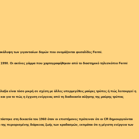
νακάλυψη των γιγαντιαίων δομών που ονομάζονται φυσαλίδες Fermi.
 1990. Οι ακτίνες γάμμα που χαρτογραφήθηκαν από το διαστημικό τηλεσκόπιο Fermi
αλαξία είναι τόσο μικρή σε σχέση με άλλες υπερμεγέθεις μαύρες τρύπες ή πώς λειτουργεί η
και για το πώς η έγχυση ενέργειας από τη διαδικασία αύξησης της μαύρης τρύπας
άστηκε στη δεκαετία του 1960 όταν οι επιστήμονες πρότειναν ότι οι CR δημιουργούνται
ης περιορισμένης διάρκειας ζωής των κραδασμών, εκτιμάται ότι η μέγιστη ενέργεια των