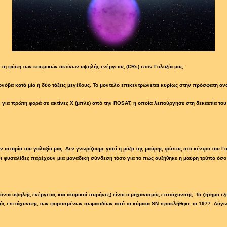
ί τη φύση των κοσμικών ακτίνων υψηλής ενέργειας (CRs) στον Γαλαξία μας.
ρνόβα κατά μία ή δύο τάξεις μεγέθους. Το μοντέλο επικεντρώνεται κυρίως στην πρόσφατη α
α πρώτη φορά σε ακτίνες Χ (μπλε) από την ROSAT, η οποία λειτούργησε στη δεκαετία του
ιστορία του γαλαξία μας. Δεν γνωρίζουμε γιατί η μάζα της μαύρης τρύπας στο κέντρο του Γ
 Οι φυσαλίδες παρέχουν μια μοναδική σύνδεση τόσο για το πώς αυξήθηκε η μαύρη τρύπα όσο 
α υψηλής ενέργειας και ατομικοί πυρήνες) είναι ο μηχανισμός επιτάχυνσης. Το ζήτημα εξετ
μός επιτάχυνσης των φορτισμένων σωματιδίων από τα κύματα SN προκλήθηκε το 1977. Λόγω τ