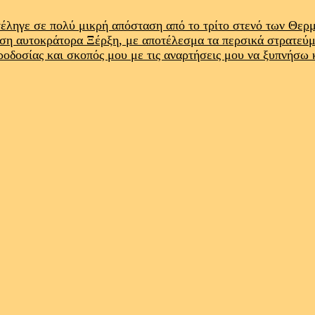
έληγε σε πολύ μικρή απόσταση από το τρίτο στενό των Θε
ρση αυτοκράτορα Ξέρξη, με αποτέλεσμα τα περσικά στρατεύ
προδοσίας και σκοπός μου με τις αναρτήσεις μου να ξυπνήσω