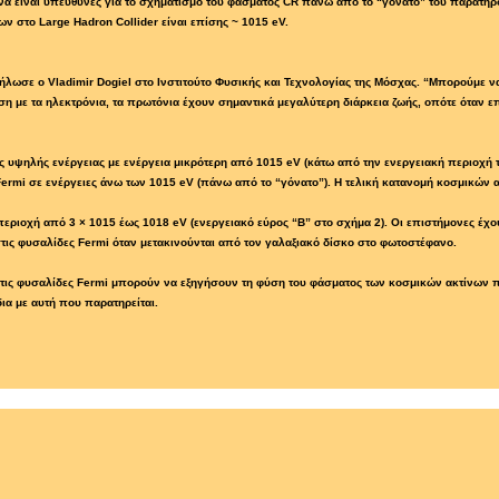
 να είναι υπεύθυνες για το σχηματισμό του φάσματος CR πάνω από το “γόνατο” του παρατηρ
ων στο Large Hadron Collider είναι επίσης ~ 1015 eV.
λωσε ο Vladimir Dogiel στο Ινστιτούτο Φυσικής και Τεχνολογίας της Μόσχας. “Μπορούμε να 
εση με τα ηλεκτρόνια, τα πρωτόνια έχουν σημαντικά μεγαλύτερη διάρκεια ζωής, οπότε όταν 
ς υψηλής ενέργειας με ενέργεια μικρότερη από 1015 eV (κάτω από την ενεργειακή περιοχή
ermi σε ενέργειες άνω των 1015 eV (πάνω από το “γόνατο”). Η τελική κατανομή κοσμικών α
 περιοχή από 3 × 1015 έως 1018 eV (ενεργειακό εύρος “Β” στο σχήμα 2). Οι επιστήμονες έχο
τις φυσαλίδες Fermi όταν μετακινούνται από τον γαλαξιακό δίσκο στο φωτοστέφανο.
τις φυσαλίδες Fermi μπορούν να εξηγήσουν τη φύση του φάσματος των κοσμικών ακτίνων πά
ια με αυτή που παρατηρείται.