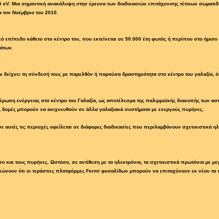
5 eV. Μια σημαντική ανακάλυψη στην έρευνα των διαδικασιών επιτάχυνσης τέτοιων σωματιδ
 τον Νοέμβριο του 2010.
κό επίπεδο κάθετο στο κέντρο του, που εκτείνεται σε 50.000 έτη φωτός ή περίπου στο ήμισυ 
άτων.
δείχνει τη σύνδεσή τους με παρελθόν ή παρούσα δραστηριότητα στο κέντρο του γαλαξία, όπ
θέρωση ενέργειας στο κέντρο του Γαλαξία, ως αποτέλεσμα της παλιρροϊκής διακοπής των αστ
ς δομές μπορούν να ανιχνευθούν σε άλλα γαλαξιακά συστήματα με ενεργούς πυρήνες.
 σε αυτές τις περιοχές οφείλεται σε διάφορες διαδικασίες που περιλαμβάνουν σχετικιστικ
ο και τους πυρήνες. Ωστόσο, σε αντίθεση με τα ηλεκτρόνια, τα σχετικιστικά πρωτόνια με μ
λώνουν ότι οι τεράστιες πλατφόρμες Fermi φυσαλίδων μπορούν να επιταχύνουν εκ νέου τα