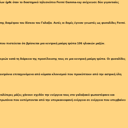
ίων ήρθε όταν το διαστημικό τηλεσκόπιο Fermi Gamma-ray ανίχνευσε δύο γιγαντιαίες
της διαμέτρου του δίσκου του Γαλαξία. Αυτές οι δομές έγιναν γνωστές ως φυσαλίδες Fermi.
ου πιστεύεται ότι βρίσκεται μια κεντρική μαύρη τρύπα 106 ηλιακών μαζών.
εριών κατά τη διάρκεια της προσέλκυσης τους σε μια κεντρική μαύρη τρύπα. Οι φυσαλίδες
ά ηλεκτρόνια επιταχυνόμενα από κύματα κλονισμού που προκύπτουν από την αστρική ύλη
εγαλύτερες μάζες χάνουν σχεδόν την ενέργεια τους στο γαλαξιακό φωτοστέφανο και
 πρωτόνια που εκπέμπονται από την υπερκαινοφανή ενέργεια σε ενέργεια που υπερβαίνει